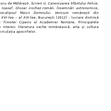
scu de Mălăiești. Scrieri II, Canonizarea Sfântului Felice.
 Ioasaf. Glosar irochez-român. Însemnări astronomice
,
pocalipsul Maicii Domnului. Versiuni românești din
 XVI-lea – al XIX-lea
, București (2012) - lucrare distinsă
ul
Timotei Cipariu
al Academiei Române. Principalele
 interes: literatura veche românească, arta și cultura
circulația apocrifelor.