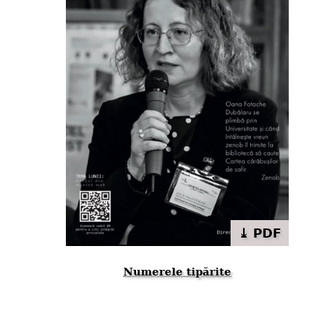
⤓ PDF
Numerele tipărite