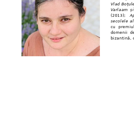
Vlad Boțule
Varlaam și
(2013);
A
secolele al
cu premi
domenii de
bizantină, 