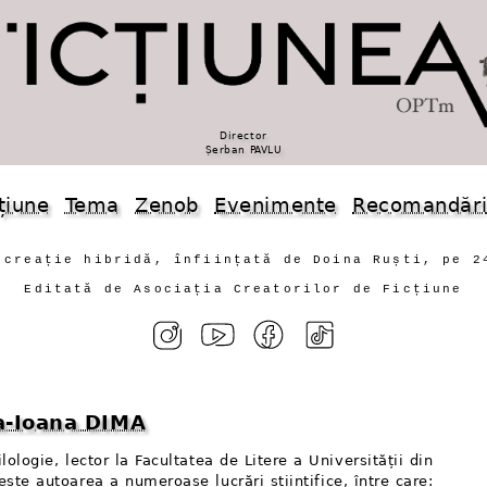
Director
Șerban PAVLU
țiune
Tema
Zenob
Evenimente
Recomandăr
 creație hibridă, înființată de Doina Ruști, pe 2
Editată de Asociația Creatorilor de Ficțiune
na-Ioana DIMA
ilologie, lector la Facultatea de Litere a Universității din
este autoarea a numeroase lucrări științifice, între care: