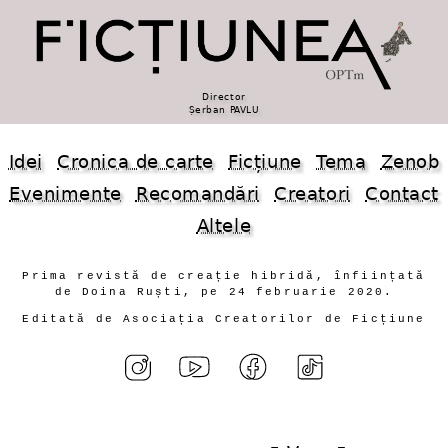
Director
Șerban PAVLU
Idei
Cronica de carte
Ficțiune
Tema
Zenob
Evenimente
Recomandări
Creatori
Contact
Altele
Prima revistă de creație hibridă, înființată
de Doina Ruști, pe 24 februarie 2020.
Editată de Asociația Creatorilor de Ficțiune