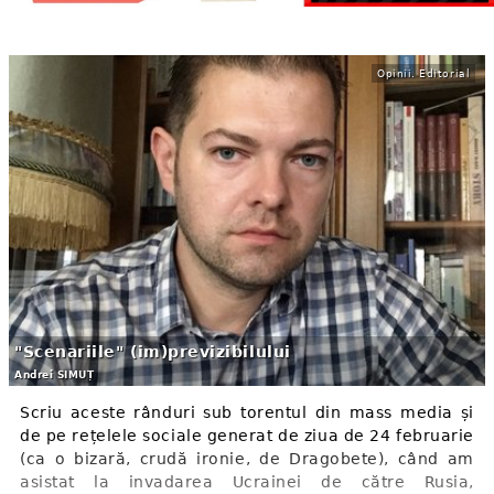
Opinii. Editorial
"Scenariile" (im)previzibilului
Andrei SIMUȚ
Scriu aceste rânduri sub torentul din mass media și
de pe rețelele sociale generat de ziua de 24 februarie
(ca o bizară, crudă ironie, de Dragobete), când am
asistat la invadarea Ucrainei de către Rusia,