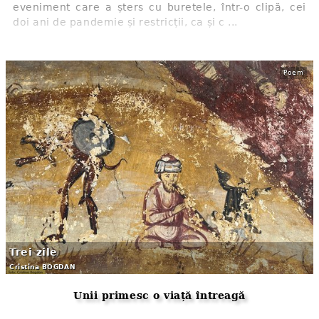
eveniment care a șters cu buretele, într-o clipă, cei
doi ani de pandemie și restricții, ca și c ...
Poem
Trei zile
Cristina BOGDAN
Unii primesc o viață întreagă