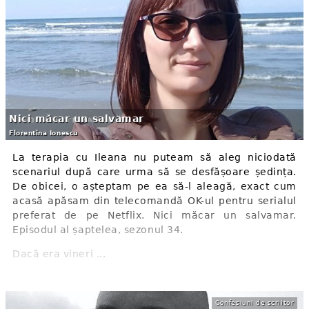
Nici măcar un salvamar
Florentina Ionescu
La terapia cu Ileana nu puteam să aleg niciodată
scenariul după care urma să se desfășoare ședința.
De obicei, o așteptam pe ea să-l aleagă, exact cum
acasă apăsam din telecomandă OK-ul pentru serialul
preferat de pe Netflix. Nici măcar un salvamar.
Episodul al șaptelea, sezonul 34.
Dacă era vineri ...
Confesiuni de scriitor