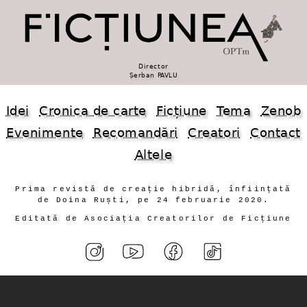
Director
Șerban PAVLU
Idei
Cronica de carte
Ficțiune
Tema
Zenob
Evenimente
Recomandări
Creatori
Contact
Altele
Prima revistă de creație hibridă, înființată
de Doina Ruști, pe 24 februarie 2020.
Editată de Asociația Creatorilor de Ficțiune