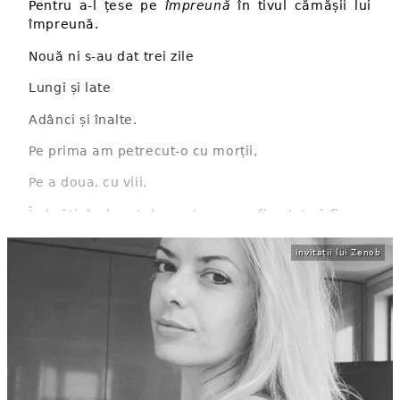
Pentru a-l țese pe
împreună
în tivul cămășii lui
împreună.
Nouă ni s-au dat trei zile
Lungi și late
Adânci și înalte.
Pe prima am petrecut-o cu morții,
Pe a doua, cu viii,
Îmbrățișând cast dragostea ce-ar fi putut să fie.
Dar ...
invitații lui Zenob