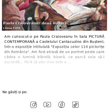
Paula Craioveanu: două nuduri
Liliana POPA
Am cunoscut-o pe Paula Craioveanu în Sala PICTURĂ
CONTEMPORANĂ a Castelului Cantacuzino din Bușteni,
într-o expoziție intitulată "Expoziția celor 110 pictorițe
din România". Am fost atrasă de un portret peste care
cădea o lumină blândă, bizară, ce parcă voia să-l
ascundă... Fără să știu cine este a ...
Ne găsiți și pe: