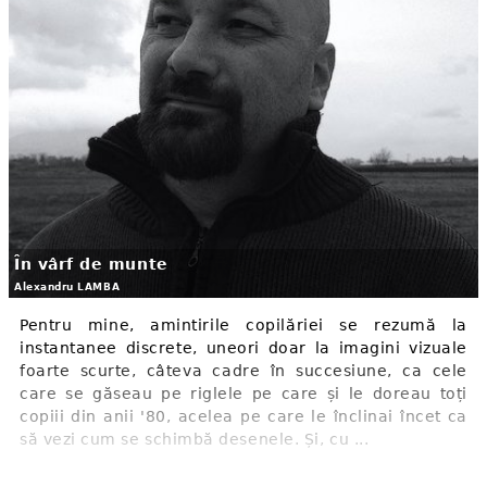
În vârf de munte
Alexandru LAMBA
Pentru mine, amintirile copilăriei se rezumă la
instantanee discrete, uneori doar la imagini vizuale
foarte scurte, câteva cadre în succesiune, ca cele
care se găseau pe riglele pe care și le doreau toți
copiii din anii '80, acelea pe care le înclinai încet ca
să vezi cum se schimbă desenele. Și, cu ...