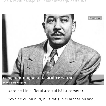
de a reciti pasaje sau chiar întreaga carte la f ...
Traduceri
Langston Hughes: Băiatul cerșetor
Monica Manolachi
Oare ce-i în sufletul acestui băiat cerșetor,
Ceva ce eu nu aud, nu simt și nici măcar nu văd,