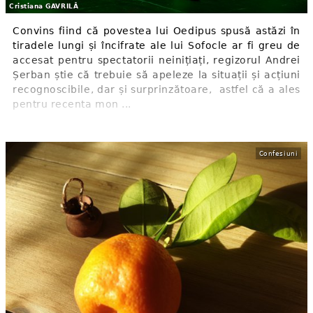
Cristiana GAVRILĂ
Convins fiind că povestea lui Oedipus spusă astăzi în
tiradele lungi și încifrate ale lui Sofocle ar fi greu de
accesat pentru spectatorii neinițiați, regizorul Andrei
Șerban știe că trebuie să apeleze la situații și acțiuni
recognoscibile, dar și surprinzătoare, astfel că a ales
pentru recenta mon ...
Confesiuni