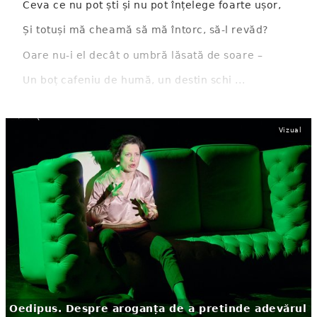
Ceva ce nu pot ști și nu pot înțelege foarte ușor,
Și totuși mă cheamă să mă întorc, să-l revăd?
Oare nu-i el decât o umbră lăsată de soare –
Un boț cafeniu de humă, un destin schi ...
Vizual
Oedipus. Despre aroganța de a pretinde adevărul