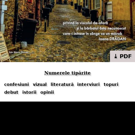
⤓ PDF
Numerele tipărite
confesiuni
vizual
literatură
interviuri
topuri
debut
istorii
opinii