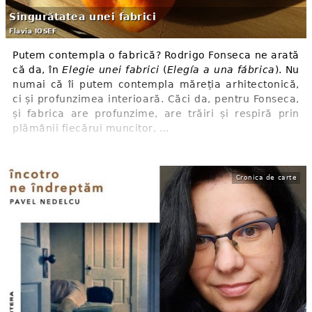
Singurătatea unei fabrici
Flavia IOSEF
Putem contempla o fabrică? Rodrigo Fonseca ne arată
că da, în
Elegie unei fabrici
(
Elegía a una fábrica
). Nu
numai că îi putem contempla măreția arhitectonică,
ci și profunzimea interioară. Căci da, pentru Fonseca,
și fabrica are profunzime, are trăiri și respiră prin
plămânii fiecărui muncitor, ...
Cronica de carte