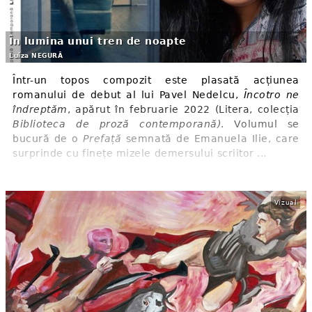
În lumina unui tren de noapte
Luiza NEGURĂ
Într-un topos compozit este plasată acțiunea
romanului de debut al lui Pavel Nedelcu,
Încotro ne
îndreptăm
, apărut în februarie 2022 (Litera, colecția
Biblioteca de proză contemporană)
. Volumul se
bucură de o
Prefață
semnată de Emanuela Ilie, care
surprinde cu finețe mizele demersului scriitor ...
Vizual