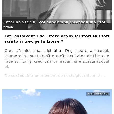
Cătălina Steriu:
Voi condamna întotdeauna violența
ZENOB
Toți absolvenții de Litere devin scriitori sau toți
scriitorii trec pe la Litere ?
Cred că nici una, nici alta. Deși poate ar trebui.
Glumesc. Nu sunt de părere că Facultatea de Litere te
face scriitor și cred că nici măcar nu e acesta scopul
ei.
De curând, într-un moment de nostalgie, mi-am a ...
Noua literatură