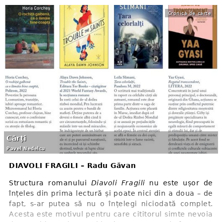
Cronica de carte
Cărți
Pavel Nedelcu
DIAVOLI FRAGILI – Radu Găvan
Structura romanului
Diavoli Fragili
nu este ușor de
înțeles din prima lectură și poate nici din a doua – de
fapt, s-ar putea să nu o înțelegi niciodată complet.
Acesta este motivul pentru care cititorul simte nevoia