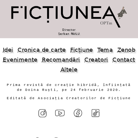
Director
Șerban PAVLU
Idei
Cronica de carte
Ficțiune
Tema
Zenob
Evenimente
Recomandări
Creatori
Contact
Altele
Prima revistă de creație hibridă, înființată
de Doina Ruști, pe 24 februarie 2020.
Editată de Asociația Creatorilor de Ficțiune