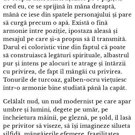
cred eu, ce se sprijină în mâna dreaptă,
mână ce iese din spatele personajului și pare
să curgă precum o apă. Există o fină
armonie între poziție, ipostaza aleasă și
mesajul pe care și⁠-⁠a propus să îl transmită.
Darul ei coloristic vine din faptul că poate
să construiască legături spirituale, albastrul
pur și intens pe alocuri te atrage și întârzii
cu privirea, de fapt îl mângâi cu privirea.
Tonurile de turcoaz, galben⁠-⁠ocru viețuiesc
într⁠-⁠o armonie bine studiată până la capăt.
Celălalt nud, un nud modernist pe care apar
umbre și lumini, degete pe umăr, pe
încheietura mâinii, pe gleznă, pe șold, îl lasă
pe privitor să viseze, să își imagineze silueta
silfidă, mângâierile efemere, fragilitatea