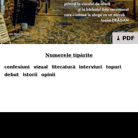
⤓ PDF
Numerele tipărite
confesiuni
vizual
literatură
interviuri
topuri
debut
istorii
opinii