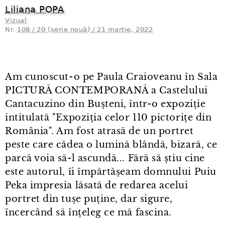
Liliana POPA
Vizual
Nr.
108 / 20 (serie nouă) / 21 martie, 2022
Am cunoscut⁠-⁠o pe Paula Craioveanu în Sala
PICTURĂ CONTEMPORANĂ a Castelului
Cantacuzino din Bușteni, într⁠-⁠o expoziție
intitulată "Expoziția celor 110 pictorițe din
România". Am fost atrasă de un portret
peste care cădea o lumină blândă, bizară, ce
parcă voia să-l ascundă... Fără să știu cine
este autorul, îi împărtășeam domnului Puiu
Peka impresia lăsată de redarea acelui
portret din tușe puține, dar sigure,
încercând să înțeleg ce mă fascina.