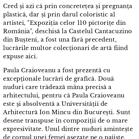
Cred și azi că prin concretețea și pregnanța
plastică, dar și prin darul coloristic al
artistei, "Expoziția celor 110 pictorițe din
România", deschisă la Castelul Cantacuzino
din Bușteni, a fost una fără precedent,
lucrările multor colecționari de artă fiind
expuse aici.
Paula Craioveanu a fost prezentă cu
excepționale lucrări de grafică. Două
nuduri care trădează mâna precisă a
arhitectului, pentru că Paula Craioveanu
este și absolventă a Universității de
Arhitectură Ion Mincu din București. Sunt
desene transpuse în compoziții de o mare
expresivitate. Unul dintre nuduri amintește
de corpul unei femei așezate pe o pajiște,