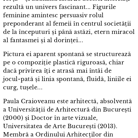
rezultă un univers fascinant... Figurile
feminine amintesc persuasiv rolul
preponderant al femeii în centrul societății
de la începuturi și până astăzi, etern miracol
al fantasmei și al dorinței...
Pictura ei aparent spontană se structurează
pe o compoziție plastică riguroasă, chiar
dacă privirea îți e atrasă mai întâi de
jocul⁠-⁠pată și linia spontană, fluidă, liniile ei
curg, tușele...
Paula Craioveanu este arhitectă, absolventă
a Universității de Arhitectură din București
(2000) și Doctor în arte vizuale,
Universitatea de Arte București (2013).
Membră a Ordinului Arhitecților din