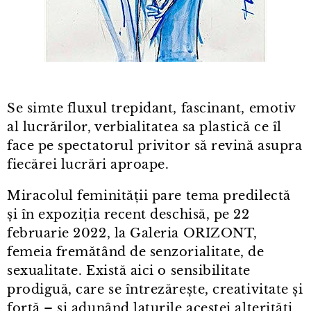
Se simte fluxul trepidant, fascinant, emotiv
al lucrărilor, verbialitatea sa plastică ce îl
face pe spectatorul privitor să revină asupra
fiecărei lucrări aproape.
Miracolul feminității pare tema predilectă
și în expoziția recent deschisă, pe 22
februarie 2022, la Galeria ORIZONT,
femeia fremătând de senzorialitate, de
sexualitate. Există aici o sensibilitate
prodiguă, care se întrezărește, creativitate și
forță – și adunând laturile acestei alterități