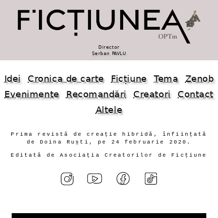
Director
Șerban PAVLU
Idei
Cronica de carte
Ficțiune
Tema
Zenob
Evenimente
Recomandări
Creatori
Contact
Altele
Prima revistă de creație hibridă, înființată
de Doina Ruști, pe 24 februarie 2020.
Editată de Asociația Creatorilor de Ficțiune