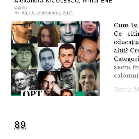
Alexandra NICULESCU, Mihai ENE
Opinii
Nr.
80 / 6 septembrie, 2021
Cum își 
Ce cit
educația
alții? C
Categoric
avem în
calomnia
Ileana 
Petrec o
cărți, să
lor, să c
89