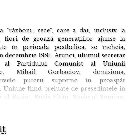
 "războiul rece", care a dat, inclusiv la
, fiori de groază generațiilor ajunse la
ate în perioada postbelică, se încheia,
 în decembrie 1991. Atunci, ultimul secretar
l al Partidului Comunist al Uniunii
ice, Mihail Gorbaciov, demisiona,
ativele puterii supreme în proaspăt
 Uniune fiind preluate de președintele în
u al Rusiei, Boris Elțân. Sovietul Suprem,
 de conducere (să-i spunem,
faute de mieux
,
tară) al U.R. ...
it