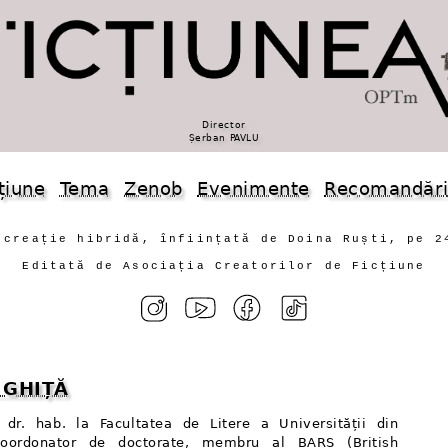
Director
Șerban PAVLU
țiune
Tema
Zenob
Evenimente
Recomandăr
 creație hibridă, înființată de Doina Ruști, pe 2
Editată de Asociația Creatorilor de Ficțiune
n GHIȚĂ
. dr. hab. la Facultatea de Litere a Universității din
coordonator de doctorate, membru al BARS (British