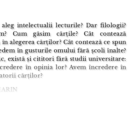
aleg intelectualii lecturile? Dar filologii?
im? Cum găsim cărțile? Cât contează
 în alegerea cărților? Cât contează ce spun
redem în gusturile omului fără școli înalte?
, există și cititori fără studii universitare:
credere în opinia lor? Avem încredere în
torii cărților?
MARIN
re întregi în librării. Îmi place să răsfoiesc
 citesc pasaje din ele, să mă uit la coperțile
itesc prezentările de pe coperta p ...