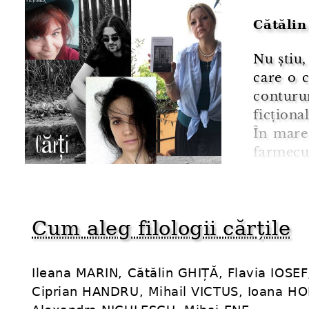
Cătălin
Nu știu,
care o c
contur
ficționa
În mare
farmec
german
afectivă
dat. Ex
Cum aleg filologii cărțile
îndrăgos
Ileana MARIN, Cătălin GHIȚĂ, Flavia IOSEF
Ciprian HANDRU, Mihail VICTUS, Ioana H