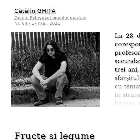
Cătălin GHIȚĂ
Opinii. Echivocul nodului gordian
Nr.
64 / 17 mai, 2021
La 23 d
corespo
profes
secundar
trei ani
sfârșitu
cu tenta
în străi
bântui 
asemenea
spunem, 
Fructe și legume