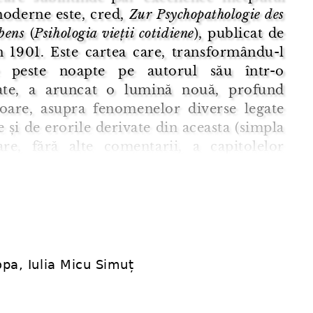
moderne este, cred,
Zur Psychopathologie des
bens
(
Psihologia vieții cotidiene
), publicat de
n 1901. Este cartea care, transformându-l
e peste noapte pe autorul său într-o
tate, a aruncat o lumină nouă, profund
toare, asupra fenomenelor diverse legate
e și de erorile derivate din aceasta (simpla
re, fără alte comentarii, a capitolelor
lui este elocventă): uitarea de nume
u ...
opa, Iulia Micu Simuț