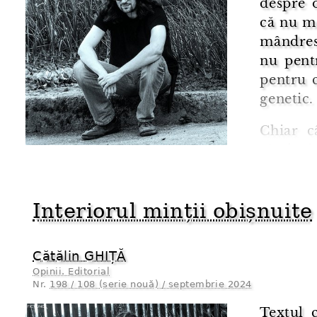
despre o
că nu m
mândresc
nu pent
pentru 
genetic.
Chiar c
rânduri
Timișoa
geograf
Interiorul minții obișnuite
precis ...
Cătălin GHIȚĂ
Opinii. Editorial
Nr.
198 / 108 (serie nouă) / septembrie 2024
Textul 