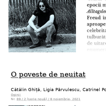
epocii 
Alltagsle
Freud î
aproap
celebri
tulbură
de uitar
enumera
volumu
proprii, 
O poveste de neuitat
Cătălin Ghiță, Ligia Pârvulescu, Catrinel P
Opinii
Nr.
89 / 2 (serie nouă) / 8 noiembrie, 2021