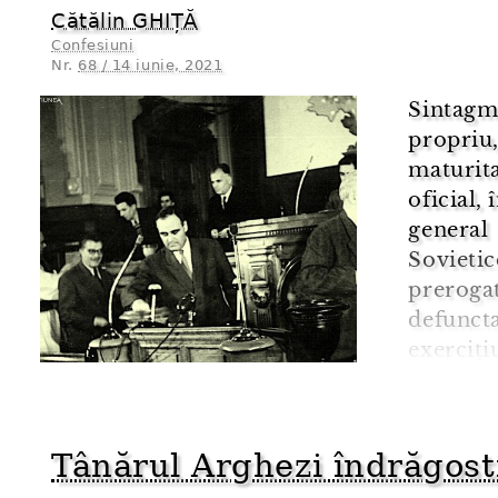
Cătălin GHIȚĂ
Confesiuni
Nr.
68 / 14 iunie, 2021
Sintagma
propriu
maturit
oficial,
genera
Soviet
prerog
defuncta
exerciți
organul
parlamen
Tânărul Arghezi îndrăgost