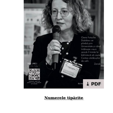
⤓ PDF
Numerele tipărite