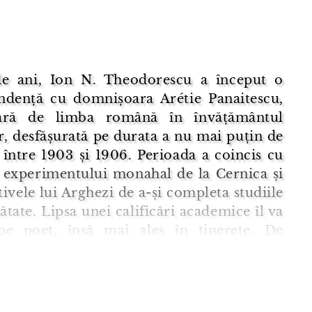
e ani, Ion N. Theodorescu a început o
ndență cu domnișoara Arétie Panaitescu,
oară de limba română în învățământul
, desfășurată pe durata a nu mai puțin de
, între 1903 și 1906. Perioada a coincis cu
l experimentului monahal de la Cernica și
tivele lui Arghezi de a-și completa studiile
nătate. Lipsa unei calificări academice îl va
pe poet, însă mai ales în tinerețe. De
, în acest interval de corespondență (să-i
* ...