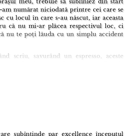
rașul meu, trebuie să subliniez din start
-am numărat niciodată printre cei care se
 cu locul în care s-au născut, iar aceasta
ru că nu mi-ar plăcea respectivul loc, ci
că nu te poți lăuda cu un simplu accident
ând scriu, savurând un espresso, aceste
, mă aflu la o conferință științifică la
ra, în cadrul căreia am vorbit despre
ia imaginară a lui William Blake, mai
care subîntinde par excellence începutul