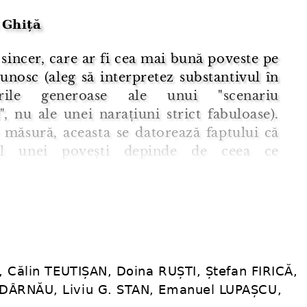
 Ghiță
 sincer, care ar fi cea mai bună poveste pe
unosc (aleg să interpretez substantivul în
urile generoase ale unui "scenariu
l", nu ale unei narațiuni strict fabuloase).
 măsură, aceasta se datorează faptului că
ul unei povești depinde de ceea ce
ii numesc
Stimmung
, adică de dispoziția
 în care cititorul se găsește la un moment
istă, astfel, povești atrăgătoare pentru
tiți, cum sunt idilele lui Richardson sau ...
, Călin TEUTIȘAN, Doina RUȘTI, Ștefan FIRICĂ,
ODÂRNĂU, Liviu G. STAN, Emanuel LUPAȘCU,