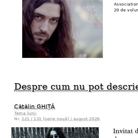
Association
20 de volu
Despre cum nu pot descri
Cătălin GHIȚĂ
Tema lunii
Nr.
221 / 131 (serie nouă) / august 2026
Invitat 