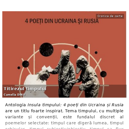
Cronica de carte
Titirezul timpului
Camelia DINU
Antologia
Insula timpului: 4 poeți din Ucraina și Rusia
are un titlu foarte inspirat. Tema timpului, cu multiple
variante și convenții, este fundalul discret al
poemelor selectate: timpul care digeră lumea, timpul
orbicular, timpul subiectiv/obiectiv, timpul ca flux