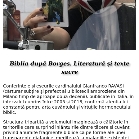
Biblia după Borges. Literatură și texte
sacre
Conferințele și eseurile cardinalului Gianfranco RAVASI
(cărturar subțire și prefect al Bibliotecii ambroziene din
Milano timp de aproape două decenii), publicate în Italia, în
intervalul cuprins între 2005 și 2018, confirmă atenția lui
constantă pentru arta cuvântului și virtuțile hermeneutului
biblic.
Structura tripartită a volumului imaginează o călătorie în
teritoriile care surprind înlănțuirile dintre tăcere și cuvânt,
privind anumite fragmente biblice ca pe forme ale unei
transparențe diafanice, meditează la maladiile existenței,