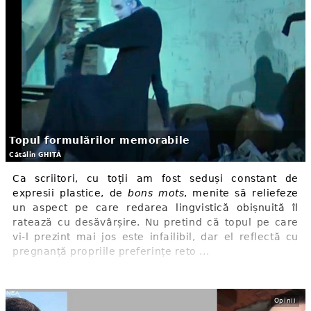
Topul formulărilor memorabile
Cătălin GHIȚĂ
Ca scriitori, cu toții am fost seduși constant de
expresii plastice, de
bons mots
, menite să reliefeze
un aspect pe care redarea lingvistică obișnuită îl
ratează cu desăvârșire. Nu pretind că topul pe care
vi-l prezint mai jos este infailibil, dar el reflectă cu
pregnanță propriile preferințe reto ...
Opinii