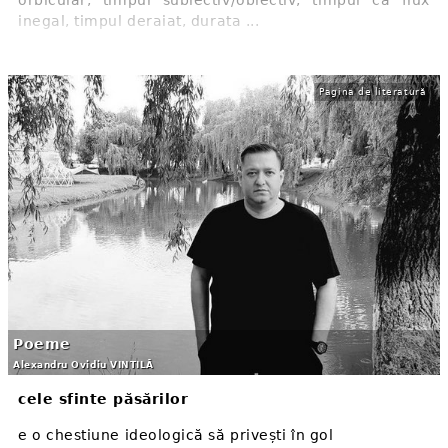
inegal, timpul deraiat, durata ...
Pagina de literatură
Poeme
Alexandru Ovidiu VINTILĂ
cele sfinte păsărilor
e o chestiune ideologică să privești în gol