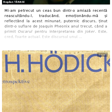
Bogdan TĂNASE
Mi-am petrecut un ceas bun dintr-o amiază recentă
reascultându-l, traducând, emoționându-mă și
reflectând la acest minunat, puternic discurs, ținut
dintr-o suflare de Joaquin Pheonix anul trecut, când a
primit
Oscarul
pentru interpretarea din
Joker
. Este,
cred, foarte actual. Este discursul unui ...
Vizual