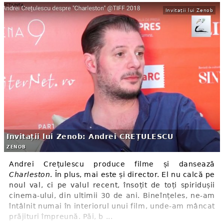
Invitații lui Zenob
Invitații lui Zenob: Andrei CREȚULESCU
ZENOB
Andrei Crețulescu produce filme și dansează
Charleston
. În plus, mai este și director. El nu calcă pe
noul val, ci pe valul recent, însoțit de toți spiridușii
cinema-ului, din ultimii 30 de ani. Bineînțeles, ne-am
întâlnit numai în interiorul unui film, unde-am mâncat
prăjituri împreună. Păi, b ...