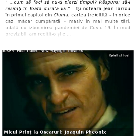
"
...cum să faci să nu-ți pierzi timpul? Răspuns: să-l
resimți în toată durata lui." –
își notează Jean Tarrou
în primul capitol din
Ciuma
, cartea (re)citită – în orice
caz, măcar cumpărată – masiv în mai multe țări,
odată cu izbucnirea pandemiei de Covid-19. În mod
previzibil, am recitit-o și e ...
Opinii și idei
Micul Prinț la Oscaruri: Joaquin Pheonix