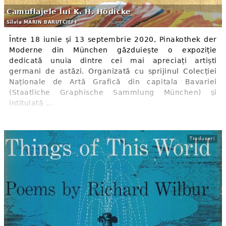
Camuflajele lui K. H. Hödicke
Silvia MARIN BARUTCIEFF
Între 18 iunie și 13 septembrie 2020, Pinakothek der
Moderne din München găzduiește o expoziție
dedicată unuia dintre cei mai apreciați artiști
germani de astăzi. Organizată cu sprijinul Colecției
Naționale de Artă Grafică din capitala Bavariei
(Staatliche Graphische Sammlung München) și
intitulată ...
Traduceri