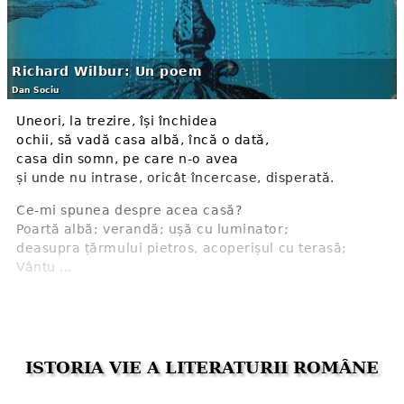
Richard Wilbur: Un poem
Dan Sociu
Uneori, la trezire, își închidea
ochii, să vadă casa albă, încă o dată,
casa din somn, pe care n-o avea
și unde nu intrase, oricât încercase, disperată.
Ce-mi spunea despre acea casă?
Poartă albă; verandă; ușă cu luminator;
deasupra țărmului pietros, acoperișul cu terasă;
Vântu ...
ISTORIA VIE A LITERATURII ROMÂNE