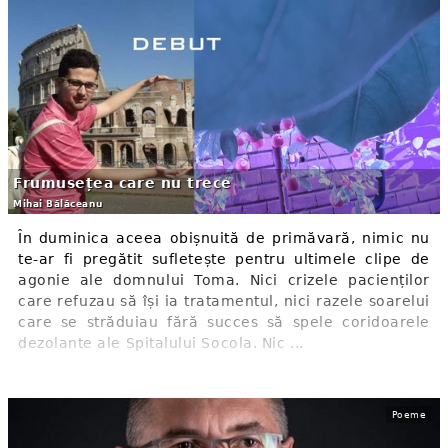
Frumusețea care nu trece
Mihai Bălăceanu
În duminica aceea obișnuită de primăvară, nimic nu
te-ar fi pregătit sufletește pentru ultimele clipe de
agonie ale domnului Toma. Nici crizele pacienților
care refuzau să își ia tratamentul, nici razele soarelui
care se străduiau fără succes să spele coridoarele
dezolante ale Spitalului Socola. Nic ...
Poeme