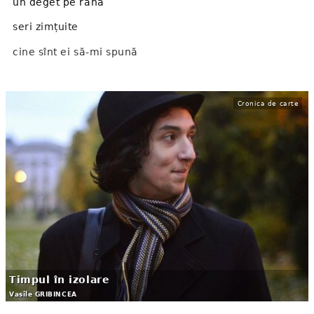
un deget pe rană
seri zimțuite
cine sînt ei să-mi spună
"n-ai să exiști
într-o ramă"
Cronica de carte
silă
da, silă
și poemul care escaladează
întunericul
***
mă trag în jos
toate mîi ...
T​impul în izolare
Vasile GRIBINCEA