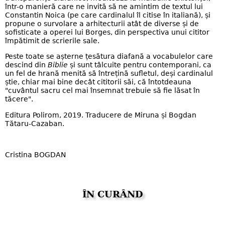
într-o manieră care ne invită să ne amintim de textul lui
Constantin Noica (pe care cardinalul îl citise în italiană), și
propune o survolare a arhitecturii atât de diverse și de
sofisticate a operei lui Borges, din perspectiva unui cititor
împătimit de scrierile sale.
Peste toate se așterne țesătura diafană a vocabulelor care
descind din
Biblie
și sunt tâlcuite pentru contemporani, ca
un fel de hrană menită să întrețină sufletul, deși cardinalul
știe, chiar mai bine decât cititorii săi, că întotdeauna
"cuvântul sacru cel mai însemnat trebuie să fie lăsat în
tăcere".
Editura Polirom, 2019. Traducere de Miruna și Bogdan
Tătaru-Cazaban.
Cristina BOGDAN
ÎN CURÂND