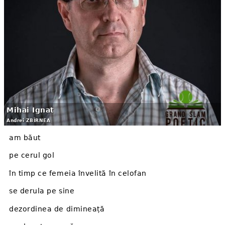
Mihai Ignat
Andrei ZBÎRNEA
am băut
pe cerul gol
în timp ce femeia învelită în celofan
se derula pe sine
dezordinea de dimineață