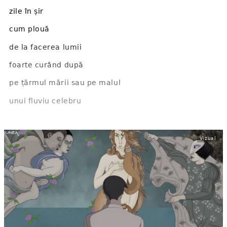
zile în șir
cum plouă
de la facerea lumii
foarte curând după
pe țărmul mării sau pe malul
unui fluviu celebru
când culorile se amestecă în descreșteri
progresive de lumină
Vizual
și păsările îți spun cuvinte n ...