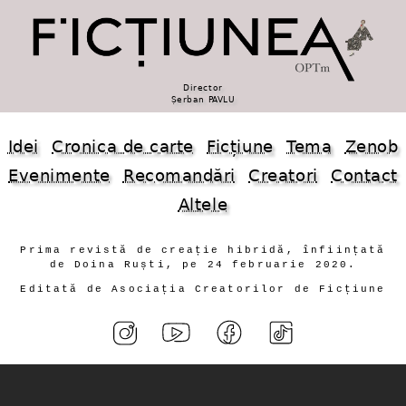
Director
Șerban PAVLU
Idei
Cronica de carte
Ficțiune
Tema
Zenob
Evenimente
Recomandări
Creatori
Contact
Altele
Prima revistă de creație hibridă, înființată
de Doina Ruști, pe 24 februarie 2020.
Editată de Asociația Creatorilor de Ficțiune