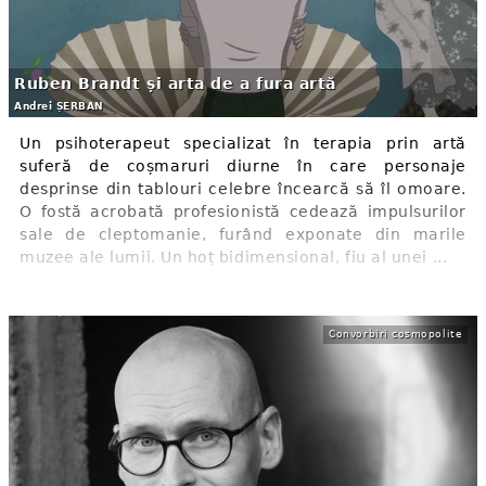
Ruben Brandt și arta de a fura artă
Andrei ȘERBAN
Un psihoterapeut specializat în terapia prin artă
suferă de coșmaruri diurne în care personaje
desprinse din tablouri celebre încearcă să îl omoare.
O fostă acrobată profesionistă cedează impulsurilor
sale de cleptomanie, furând exponate din marile
muzee ale lumii. Un hoț bidimensional, fiu al unei ...
Convorbiri cosmopolite