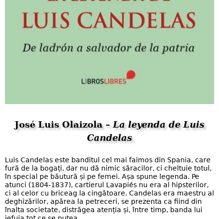
José Luis Olaizola –
La leyenda de Luis
Candelas
Luis Candelas este banditul cel mai faimos din Spania, care
fură de la bogați, dar nu dă nimic săracilor, ci cheltuie totul,
în special pe băutură și pe femei. Așa spune legenda. Pe
atunci (1804-1837), cartierul Lavapiés nu era al hipsterilor,
ci al celor cu briceag la cingătoare. Candelas era maestru al
deghizărilor, apărea la petreceri, se prezenta ca fiind din
înalta societate, distrăgea atenția și, între timp, banda lui
jefuia tot ce se putea.