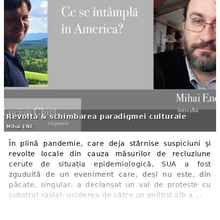
Revoltă & schimbarea paradigmei culturale
Mihai ENE
În plină pandemie, care deja stârnise suspiciuni și
revolte locale din cauza măsurilor de recluziune
cerute de situația epidemiologică, SUA a fost
zguduită de un eveniment care, deși nu este, din
păcate, singular, a declanșat un val de proteste cu
substrat rasial: uciderea de către un polițist alb a ...