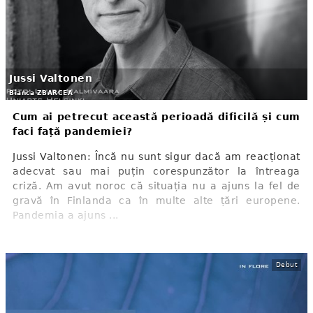
Jussi Valtonen
Bianca ZBARCEA
Cum ai petrecut această perioadă dificilă și cum
faci față pandemiei?
Jussi Valtonen: Încă nu sunt sigur dacă am reacționat
adecvat sau mai puțin corespunzător la întreaga
criză. Am avut noroc că situația nu a ajuns la fel de
gravă în Finlanda ca în multe alte țări europene.
Pandemia a ajuns ...
Debut