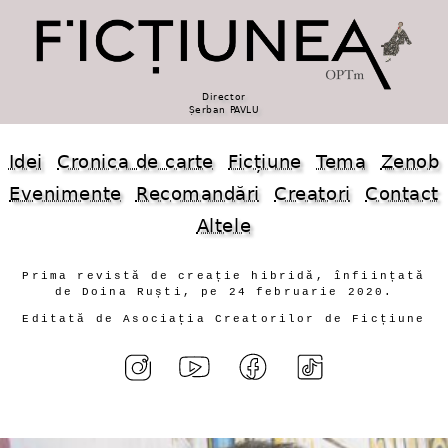
Director
Șerban PAVLU
Idei
Cronica de carte
Ficțiune
Tema
Zenob
Evenimente
Recomandări
Creatori
Contact
Altele
Prima revistă de creație hibridă, înființată
de Doina Ruști, pe 24 februarie 2020.
Editată de Asociația Creatorilor de Ficțiune