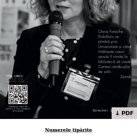
⤓ PDF
Numerele tipărite