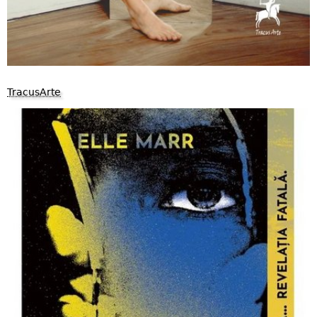
TracusArte