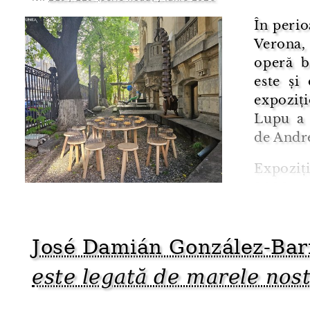
În perio
Verona,
operă b
este și
expoziți
Lupu a 
de Andr
Expoziți
2026.
Pornind
absența
José Damián González-Bar
Brâncuși
este legată de marele nos