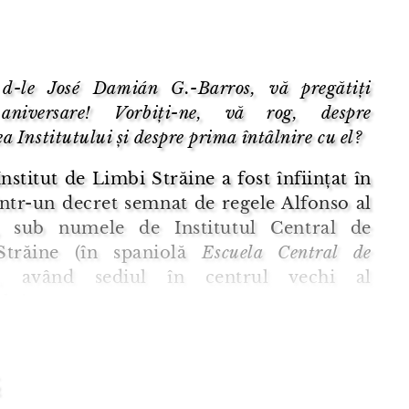
 d-le José Damián G.-Barros, vă pregătiți
aniversare! Vorbiți-ne, vă rog, despre
ea Institutului și despre prima întâlnire cu el?
nstitut de Limbi Străine a fost înființat în
intr-un decret semnat de regele Alfonso al
a, sub numele de Institutul Central de
Străine (în spaniolă
Escuela Central de
), având sediul în centrul vechi al
lui.
tele de Limbi Străine sunt instituții de
nt de stat deschise tuturor cetățe ...