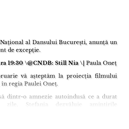
Național al Dansului București, anunță un
nt de excepție.
ora 19:30 \@CNDB: Still Nia \|
Paula Oneț
bruarie vă așteptăm la proiecția filmului
, în regia Paulei Oneț.
să dintr-o amnezie autoindusă ce a durat
 zile, Ștefania dezvăluie amintirile
toare ale copilăriei sale, petrecute în
le din România din cauza unui diagnostic