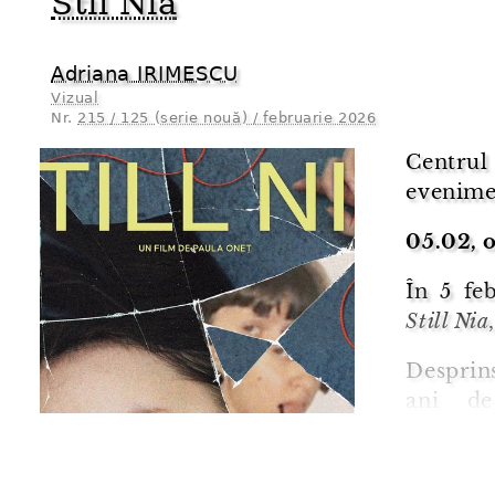
Stil Nia
Adriana IRIMESCU
Vizual
Nr.
215 / 125 (serie nouă) / februarie 2026
Centrul 
evenime
05.02, 
În 5 fe
Still Nia
Desprin
ani de
copleși
spitale
greșit.