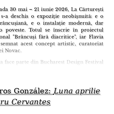
ada 30 mai – 21 iunie 2026, La Cărturești
 s-a deschis o expoziție neobișnuită: e o
râncușiană, e o instalație modernă, dar
 o poveste. Totul se înscrie în proiectul
onal "Brâncuși fără diacritice", iar Flavia
semnat acest concept artistic, curatoriat
ei Novac.
a face parte din Bucharest Design Festival
 de la o observație aparent minoră –
 diacriticelor din numele lui Constantin
ros González:
Luna aprilie
, în numeroase contexte inte ...
tru Cervantes