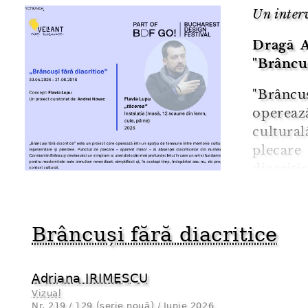
Un inter
Dragă A
"Brâncuș
"Brâncu
operează
cultura
plecar
diacriti
Constan
unei dis
Brâncuși fără diacritice
fundame
revendica
Adriana IRIMESCU
Vizual
Nr.
219 / 129 (serie nouă) / Iunie 2026