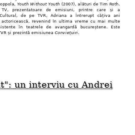
Coppola,
Youth Without Youth
(2007), alături de Tim Roth.
r TV, prezentatoare de emisiuni, printre care și a
 Cultural, de pe TVR, Adriana a întrerupt câțiva ani
a actoricească, revenind în ultima vreme cu mai multe
sistente în teatrele de avangardă bucureștene. Este
 TVR și prezintă emisiunea
Conviețuiri
.
it": un interviu cu Andrei