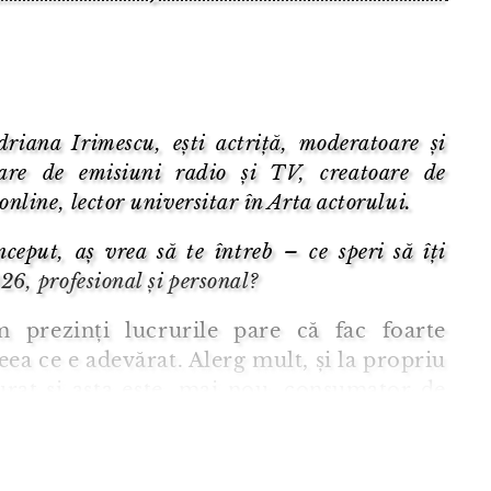
riana Irimescu, ești actriță, moderatoare și
oare de emisiuni radio și TV, creatoare de
online, lector universitar în Arta actorului.
nceput, aș vrea să te întreb – ce speri să îți
6, profesional și personal?
 prezinți lucrurile pare că fac foarte
eea ce e adevărat. Alerg mult, și la propriu
gurat și asta este, mai nou, consumator de
. Sunt însoțită, în ultima vreme, de
că mă risipesc. Cred că e de la vârstă, ...