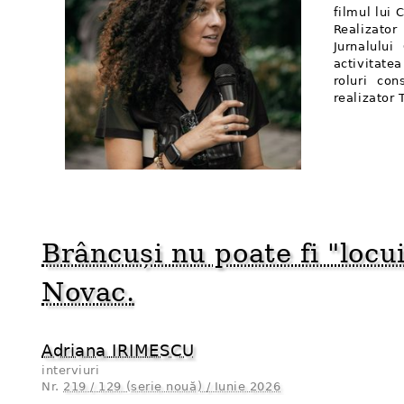
filmul lui 
Realizato
Jurnalului
activitate
roluri con
realizator
Brâncuși nu poate fi "locu
Novac.
Adriana IRIMESCU
interviuri
Nr.
219 / 129 (serie nouă) / Iunie 2026