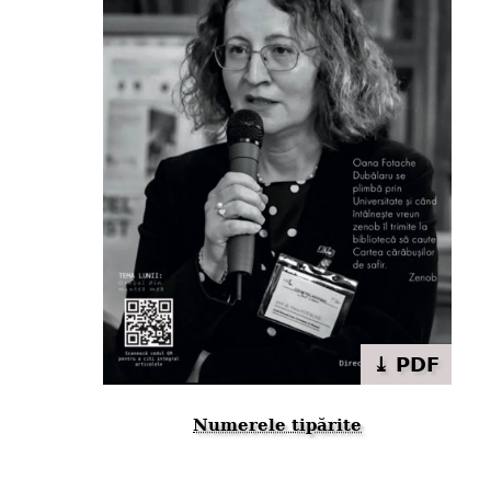
⤓ PDF
Numerele tipărite