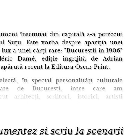
iment însemnat din capitală s-a petrecut
tul Suțu. Este vorba despre apariția unei
e lux a unei cărți rare: "Bucureștii în 1906"
éric Damé, ediție îngrijită de Adrian
apărută recent la Editura Oscar Print.
lectă, în special personalități culturale
pate de București, între care am
ut arhitecți, scriitori, istorici, artiști
și actori, dar și colegii mei din TVR.
imată, discuții înalte și mai ales evocări
ucureștiu ...
mentez și scriu la scenarii