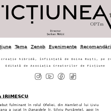
Director
Șerban PAVLU
țiune
Tema
Zenob
Evenimente
Recomandăr
 creație hibridă, înființată de Doina Ruști, pe 2
Editată de Asociația Creatorilor de Ficțiune
a IRIMESCU
but fulminant în rolul Ofeliei, din
Hamlet
-ul lui Liviu
riana a jucat în
Danaidele
(r. Silviu Purcărete), apoi în