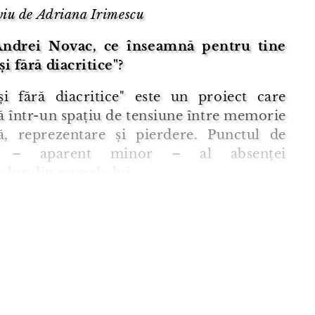
viu de Adriana Irimescu
ndrei Novac, ce înseamnă pentru tine
i fără diacritice"?
și fără diacritice" este un proiect care
 într-un spațiu de tensiune între memorie
lă, reprezentare și pierdere. Punctul de
e – aparent minor – al absenței
celor din numele lui
tin Brâncuși devine aici un simptom al
locări mai profunde: felul în care un artist
ntal pentru modernitate este simultan
t, simplificat și, ...