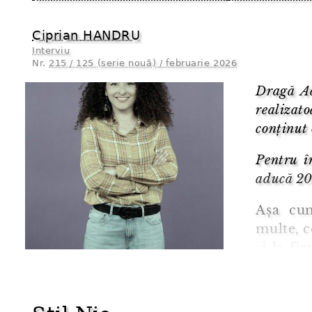
Ciprian HANDRU
Interviu
Nr.
215 / 125 (serie nouă) / februarie 2026
Dragă Ad
realizat
conținut 
Pentru î
aducă 202
Așa cum
multe, c
și la fi
energie
senzația 