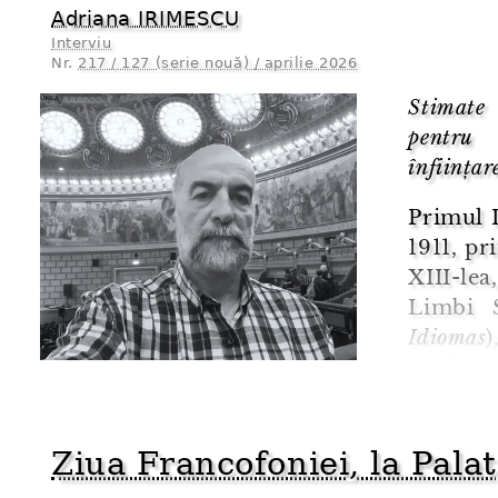
Adriana IRIMESCU
Interviu
Nr.
217 / 127 (serie nouă) / aprilie 2026
Stimate
pentru 
înființar
Primul I
1911, pr
XIII-le
Limbi 
Idiomas
Madridu
Institu
învățămâ
Ziua Francofoniei, la Palat