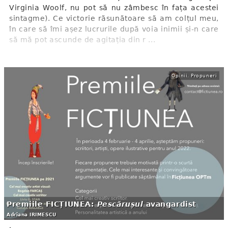
Virginia Woolf, nu pot să nu zâmbesc în fața acestei
sintagme). Ce victorie răsunătoare să am colțul meu,
în care să îmi așez lucrurile după voia inimii și-n care
să mă pot ascunde de agitația din r ...
Opinii. Propuneri
Premiile FICȚIUNEA:
Pescărușul
avangardist
Adriana IRIMESCU