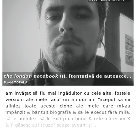
the london notebook
(I). [tentativă de autoacceptare]
David TOPALĂ
am învățat să fiu mai îngăduitor cu celelalte, fostele
versiuni ale mele. acu' un an-doi am început să-mi
aliniez toate aceste clone ale mele care mi-au
împânzit & bântuit biografia & să le execut fără milă.
să le anihilez, să le extirp cu bune & rele. că eram X
& Y. găsesc azi scuze? scuze aveam și ...