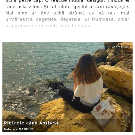
ochii peste cap. O reacție inutilă, desigur, fiindcă el
face asta zilnic. Și tot zilnic, gestul o cam răvășește.
Mai bine ar ține ochii strânși, ca să nu-i mai
urmărească degetele, degetele lui frumoase, chiar
așa grăsune cum sunt, să nu le mai u ...
Confesiuni
Pietrele când vorbesc
Gabriela MARCIUC