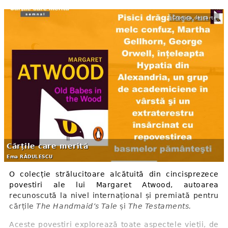
Cronica de carte
Cărțile care merită
Ema RĂDULESCU
O colecție strălucitoare alcătuită din cincisprezece
povestiri ale lui Margaret Atwood, autoarea
recunoscută la nivel internațional și premiată pentru
cărțile
The Handmaid’s Tale
și
The Testaments.
Aceste povestiri explorează toate aspectele vieții, de