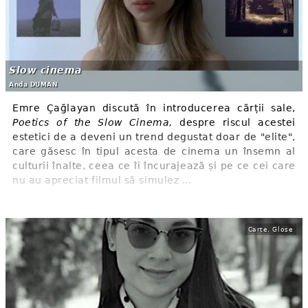
Slow cinema
Anda DUMAN
Emre Çağlayan discută în introducerea cărții sale,
Poetics of the Slow Cinema,
despre riscul acestei
estetici de a deveni un trend degustat doar de "elite",
care găsesc în tipul acesta de cinema un însemn al
culturii înalte, ceea ce îi încurajează și pe ce cei care
nu au apreciat filmul să simulez ...
Carte. Glose