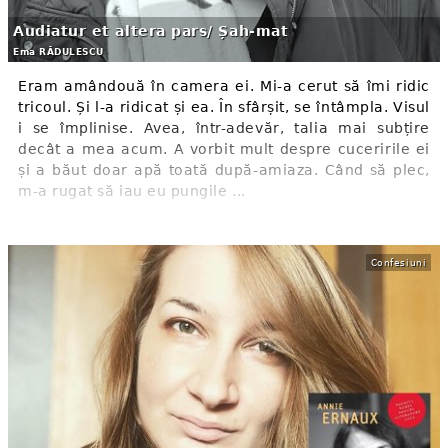
Audiatur et altera pars/ Șah-mat
Ema RĂDULESCU
Eram amândouă în camera ei. Mi-a cerut să îmi ridic
tricoul. Și l-a ridicat și ea. În sfârșit, se întâmpla. Visul
i se împlinise. Avea, într-adevăr, talia mai subțire
decât a mea acum. A vorbit mult despre cuceririle ei
și a băut doar apă toată după-amiaza. Când să plec,
m-a rugat să iau eu pungile ...
Confesiuni