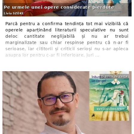
Pe urmele unei opere considerate pierdute
Liviu SZÖKE
Parcă pentru a confirma tendința tot mai vizibilă că
operele aparținând literaturii speculative nu sunt
deloc cantitate neglijabilă și nu ar trebui
marginalizate sau chiar respinse pentru că n-ar fi
serioase, iar cititorii și criticii serioși nu s-ar apleca
asupra lor pentru c-ar fi inferioare, juri ...
Cronica de carte