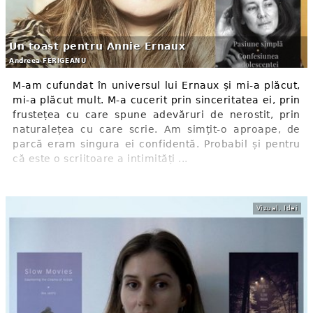
Un toast pentru Annie Ernaux
Andreea FERIGEANU
M-am cufundat în universul lui Ernaux și mi-a plăcut,
mi-a plăcut mult. M-a cucerit prin sinceritatea ei, prin
frustețea cu care spune adevăruri de nerostit, prin
naturalețea cu care scrie. Am simțit-o aproape, de
parcă eram singura ei confidentă. Probabil și pentru
că este o scriitoare a intimități ...
Vizual. Idei