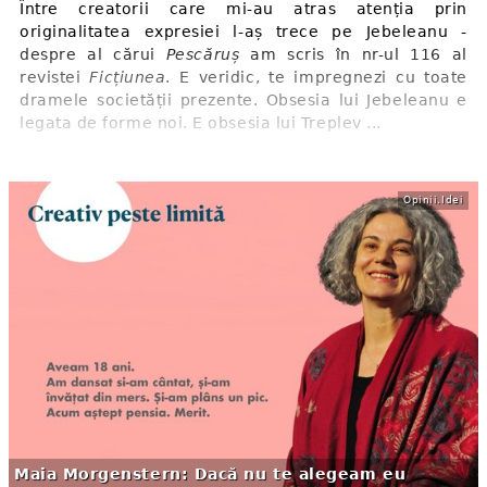
Între creatorii care mi-au atras atenția prin
originalitatea expresiei l-aș trece pe Jebeleanu -
despre al cărui
Pescăruș
am scris în nr-ul 116 al
revistei
Ficțiunea
. E veridic, te impregnezi cu toate
dramele societății prezente. Obsesia lui Jebeleanu e
legata de forme noi. E obsesia lui Treplev ...
Opinii.Idei
Maia Morgenstern: Dacă nu te alegeam eu