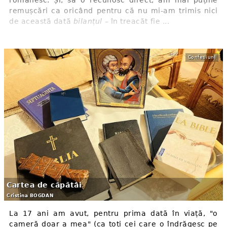
românesc. Și, să o recunosc direct, am mai puține
remușcări ca oricând pentru că nu mi-am trimis nici
de această dată
bilanțul
– în treacăt fie ...
Confesiuni
Cartea de căpătâi
Cristina BOGDAN
La 17 ani am avut, pentru prima dată în viață, "o
cameră doar a mea" (ca toți cei care o îndrăgesc pe