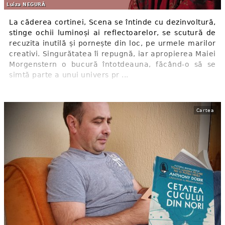
Luiza NEGURĂ
La căderea cortinei, Scena se întinde cu dezinvoltură,
stinge ochii luminoși ai reflectoarelor, se scutură de
recuzita inutilă și pornește din loc, pe urmele marilor
creativi. Singurătatea îi repugnă, iar apropierea Maiei
Morgenstern o bucură întotdeauna, făcând-o să se
simtă parte a unui univers pr ...
Cartea