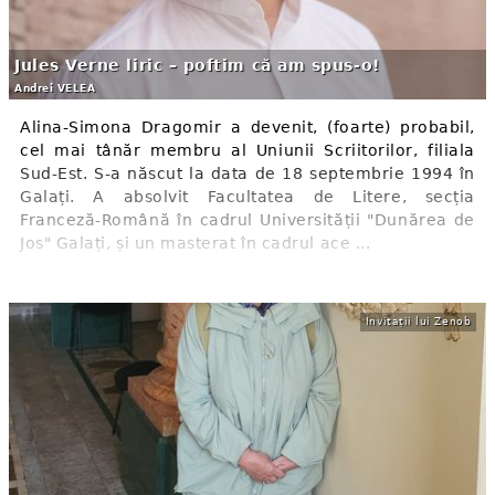
Jules Verne liric – poftim că am spus-o!
Andrei VELEA
Alina-Simona Dragomir a devenit, (foarte) probabil,
cel mai tânăr membru al Uniunii Scriitorilor, filiala
Sud-Est. S-a născut la data de 18 septembrie 1994 în
Galați. A absolvit Facultatea de Litere, secția
Franceză-Română în cadrul Universității "Dunărea de
Jos" Galați, și un masterat în cadrul ace ...
Invitații lui Zenob