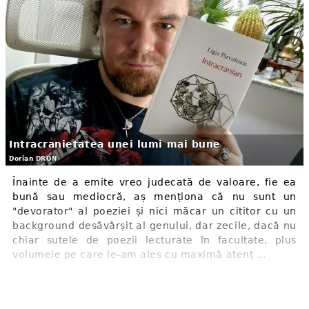
Intracranietatea unei lumi mai bune
Dorian DRON
Înainte de a emite vreo judecată de valoare, fie ea
bună sau mediocră, aș menționa că nu sunt un
"devorator" al poeziei și nici măcar un cititor cu un
background desăvârșit al genului, dar zecile, dacă nu
chiar sutele de poezii lecturate în facultate, plus
volumele pe care le-am ales cu maximă atenț ...