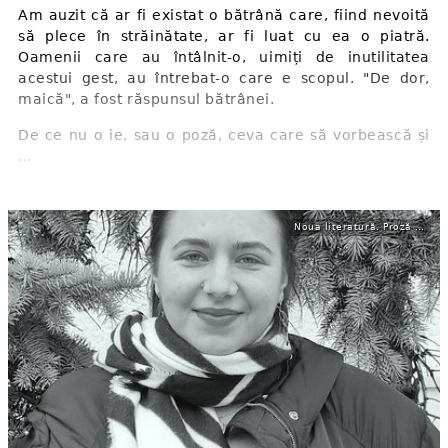
Am auzit că ar fi existat o bătrână care, fiind nevoită
să plece în străinătate, ar fi luat cu ea o piatră.
Oamenii care au întâlnit-o, uimiți de inutilitatea
acestui gest, au întrebat-o care e scopul. "De dor,
maică", a fost răspunsul bătrânei.
De ce nu o ie, sau o poză, ceva care să vorbească și
...
Noua literatură. Proză studențească