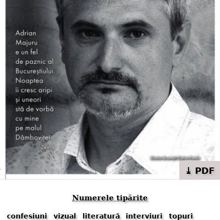
⤓ PDF
Numerele tipărite
confesiuni
vizual
literatură
interviuri
topuri