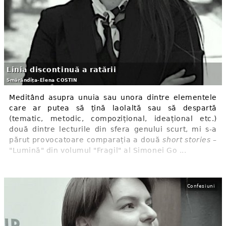
Linia discontinuă a ratării
Smărăndița-Elena COSTIN
Meditând asupra unuia sau unora dintre elementele
care ar putea să țină laolaltă sau să despartă
(tematic, metodic, compozițional, ideațional etc.)
două dintre lecturile din sfera genului scurt, mi s-a
părut provocatoare comparația a două
short stories
–
"Lumină" din volumul "Fragil" al Simonei Go ...
Confesiuni