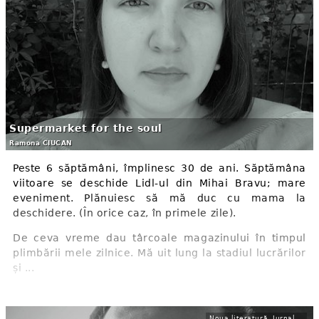
Supermarket for the soul
Ramona CIUCAN
Peste 6 săptămâni, împlinesc 30 de ani. Săptămâna
viitoare se deschide Lidl-ul din Mihai Bravu; mare
eveniment. Plănuiesc să mă duc cu mama la
deschidere. (În orice caz, în primele zile).
De ceva vreme dau târcoale magazinului în timpul
plimbării mele zilnice. Mă uit lung la stadiul lucrărilor
și ...
Noua literatură. Jurnal de scriitor