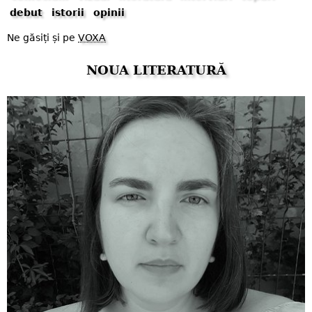
debut
istorii
opinii
Ne găsiți și pe
VOXA
NOUA LITERATURĂ