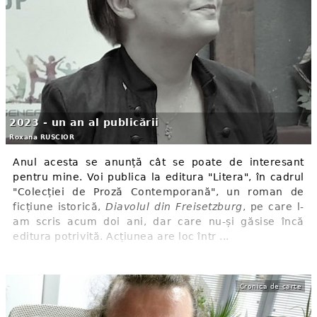
2023 - un an al publicării
Roxana RUSCIOR
Anul acesta se anunță cât se poate de interesant
pentru mine. Voi publica la editura "Litera", în cadrul
"Colecției de Proză Contemporană", un roman de
ficțiune istorică,
Diavolul din Freisetzburg
, pe care l-
am scris acum doi ani, dar care nu-și găsise încă
editura potrivită. Acțiunea are loc într ...
Cronica de carte