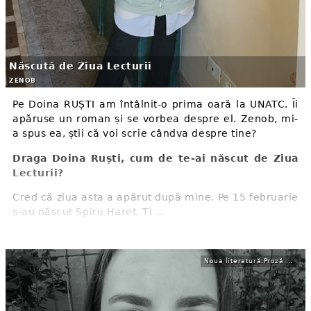
Născută de Ziua Lecturii
ZENOB
Pe Doina RUȘTI am întâlnit-o prima oară la UNATC. Îi
apăruse un roman și se vorbea despre el. Zenob, mi-
a spus ea, știi că voi scrie cândva despre tine?
Draga Doina Ruști, cum de te-ai născut de Ziua
Lecturii?
Cred că ziua asta a apărut după mine. Pe 15 februarie
s-au născut Spiru Haret, Ti ...
Noua literatură.Proză experimentală