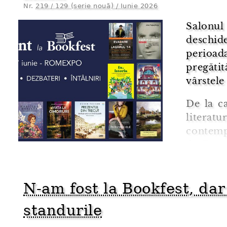
Nr.
219 / 129 (serie nouă) / Iunie 2026
Salonul
deschid
perioad
pregătit
vârstele 
De la ca
litera
contempo
de fieca
ceva pen
de istor
N-am fost la Bookfest, dar
standurile