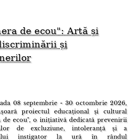
era de ecou": Artă și
iscriminării și
nerilor
oada 08 septembrie - 30 octombrie 2026,
ășoară proiectul educațional și cultural
de ecou", o inițiativă dedicată prevenirii
nilor de excluziune, intoleranță și a
sului instigator la ură în rândul