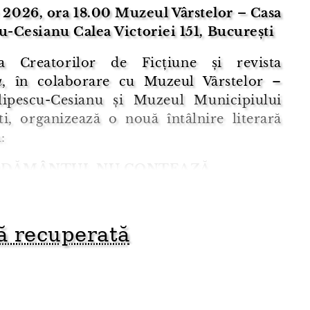
 2026, ora 18.00
Muzeul Vârstelor – Casa
cu-Cesianu
Calea Victoriei 151, București
ia Creatorilor de Ficțiune și revista
a
, în colaborare cu Muzeul Vârstelor –
lipescu-Cesianu și Muzeul Municipiului
ti, organizează o nouă întâlnire literară
:
DĂMÂNTUL NU CONTEAZĂ
ntul are loc în grădina Casei Filipescu-
, pe Calea Victoriei 151, într-un spațiu
ă recuperată
al Bucureștiului, potrivit pentru întâlniri
...