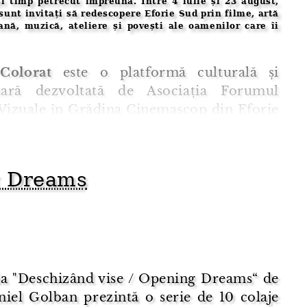
și timp petrecut împreună. Între 4 iulie și 23 august,
 sunt invitați să redescopere Eforie Sud prin filme, artă
nă, muzică, ateliere și povești ale oamenilor care îi
Colorat
este o platformă culturală și
tară dezvoltată de Asociația Forumul
 Vizuale în Grădina Cinemascop din Eforie
sat în 2021, p ...
g Dreams
ia "Deschizând vise / Opening Dreams“ de
niel Golban prezintă o serie de 10 colaje