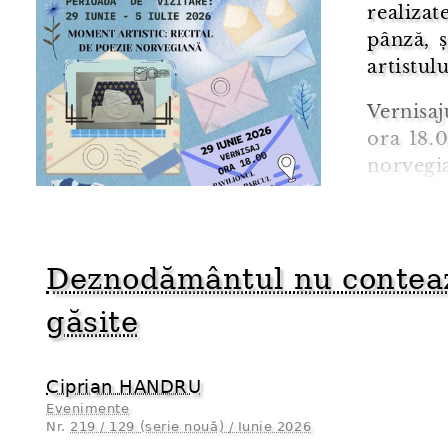
realizat
pânză, 
artistulu
Vernisaj
ora 18.0
norvegi
realizate
Perioada
iulie 20
Deznodământul nu contează
găsite
Ciprian HANDRU
Evenimente
Nr.
219 / 129 (serie nouă) / Iunie 2026