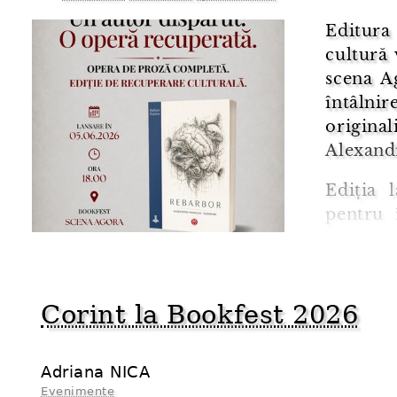
Editura
cultură 
scena A
întâlnir
origina
Alexand
Ediția 
pentru 
literar
Rebarbo
(1974), r
Corint la Bookfest 2026
Adriana NICA
Evenimente