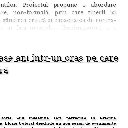
enților. Proiectul propune o abordare
are, non-formală, prin care tinerii își
 gândirea critică și capacitatea de contra-
ne în fața mesajelor discriminatorii și a
mării din mediul public și online.
ontext social în care pr ...
șase ani într-un oraș pe care
ră
Eforie Sud înseamnă seri petrecute în Grădina
. Eforie Colorat deschide un nou sezon de evenimente