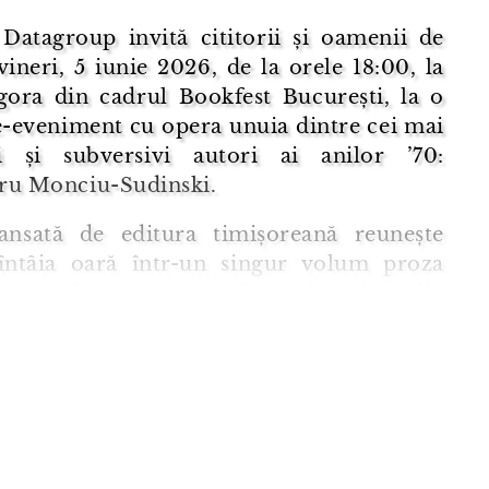
 Datagroup invită cititorii și oamenii de
vineri, 5 iunie 2026, de la orele 18:00, la
gora din cadrul Bookfest București, la o
e-eveniment cu opera unuia dintre cei mai
li și subversivi autori ai anilor ’70:
ru Monciu-Sudinski.
lansată de editura timișoreană reunește
întâia oară într-un singur volum proza
ă completă a autorului, alcătuită din
r
(1971),
Caractere
(1973) și
Biografii comune
estituind astfel pu ...