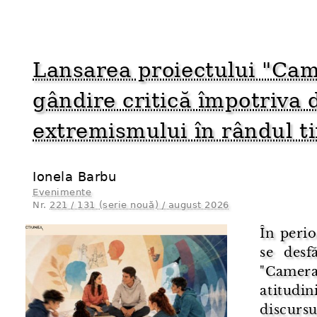
Lansarea proiectului "Cam
gândire critică împotriva d
extremismului în rândul ti
Ionela Barbu
Evenimente
Nr.
221 / 131 (serie nouă) / august 2026
În peri
se desf
"Camera 
atitudi
discur