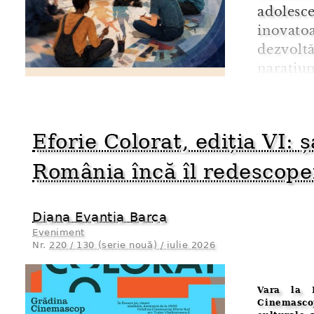
adolesc
inovato
dezvoltă
narațiu
dezinfor
Într-un c
Eforie Colorat, ediția VI: 
România încă îl redescope
Diana Evantia Barca
Eveniment
Nr.
220 / 130 (serie nouă) / iulie 2026
Vara la 
Cinemascop