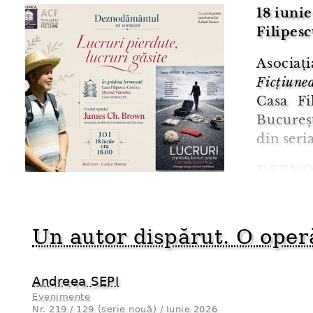
18 iunie
Filipes
Asociaț
Ficțiune
Casa Fi
Bucureș
din seria
DEZNO
Evenime
Cesianu
Un autor dispărut. O oper
istoric 
literare, 
Andreea SEPI
Evenimente
Nr.
219 / 129 (serie nouă) / Iunie 2026