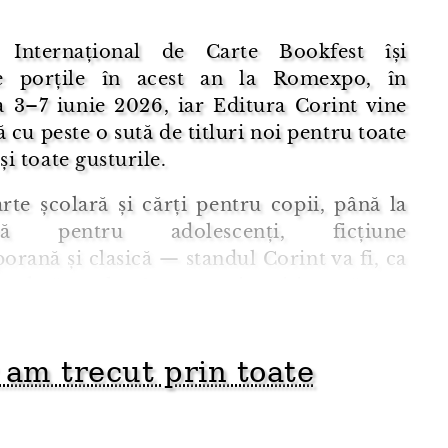
 Internațional de Carte Bookfest își
e porțile în acest an la Romexpo, în
a 3–7 iunie 2026, iar Editura Corint vine
ă cu peste o sută de titluri noi pentru toate
și toate gusturile.
rte școlară și cărți pentru copii, până la
tură pentru adolescenți, ficțiune
rană și clasică — standul Corint va fi, ca
re dată, un loc în care orice cititor găsește
tru el. Și, bineînțeles, nu lipsesc noutățile
ie: un domeniu în car ...
 am trecut prin toate