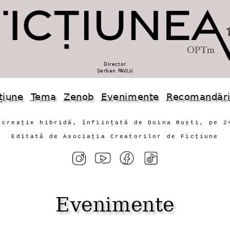
Director
Șerban PAVLU
țiune
Tema
Zenob
Evenimente
Recomandăr
 creație hibridă, înființată de Doina Ruști, pe 2
Editată de Asociația Creatorilor de Ficțiune
Evenimente