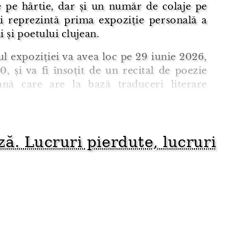
e pe hârtie, dar și un număr de colaje pe
și reprezintă prima expoziție personală a
i și poetului clujean.
ul expoziției va avea loc pe 29 iunie 2026,
0, și va fi însoțit de un recital de poezie
ană care are la bază traduceri literare
 de către artist.
 de vizitare a expoziției este 29 iunie – 5
26 în cadrul Pavilionului Tineri ...
. Lucruri pierdute, lucruri