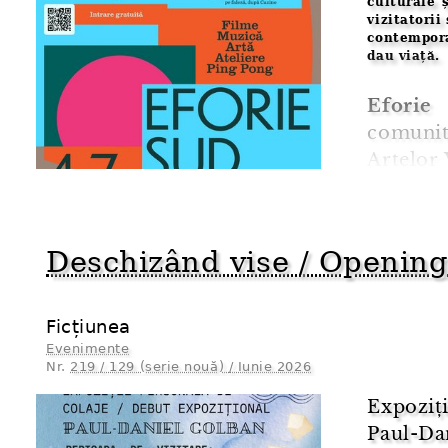
culturale 
vizitatorii
contempora
dau viață.
Eforie 
comuni
Artelor
Sud. Lan
Deschizând vise / Openin
Ficțiunea
Evenimente
Nr.
219 / 129 (serie nouă) / Iunie 2026
Expoziț
Paul-Da