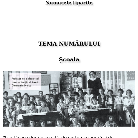
Numerele tipărite
TEMA NUMĂRULUI
Școala
"I se făcuse dor de școală, de curtea cu zgură și de