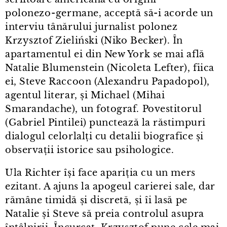
polonezo⁠-⁠germane, acceptă să-i acorde un
interviu tânărului jurnalist polonez
Krzysztof Zieliński (Niko Becker). În
apartamentul ei din New York se mai află
Natalie Blumenstein (Nicoleta Lefter), fiica
ei, Steve Raccoon (Alexandru Papadopol),
agentul literar, și Michael (Mihai
Smarandache), un fotograf. Povestitorul
(Gabriel Pintilei) punctează la răstimpuri
dialogul celorlalți cu detalii biografice și
observații istorice sau psihologice.
Ula Richter își face apariția cu un mers
ezitant. A ajuns la apogeul carierei sale, dar
rămâne timidă și discretă, și îi lasă pe
Natalie și Steve să preia controlul asupra