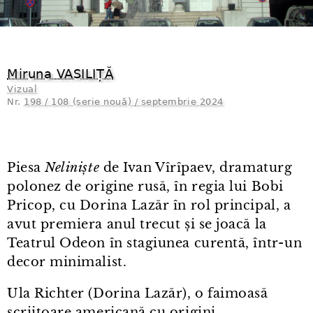
Miruna VASILIȚĂ
Vizual
Nr.
198 / 108 (serie nouă) / septembrie 2024
Piesa
Neliniște
de Ivan Vîrîpaev, dramaturg
polonez de origine rusă, în regia lui Bobi
Pricop, cu Dorina Lazăr în rol principal, a
avut premiera anul trecut și se joacă la
Teatrul Odeon în stagiunea curentă, într⁠-⁠un
decor minimalist.
Ula Richter (Dorina Lazăr), o faimoasă
scriitoare americană cu origini