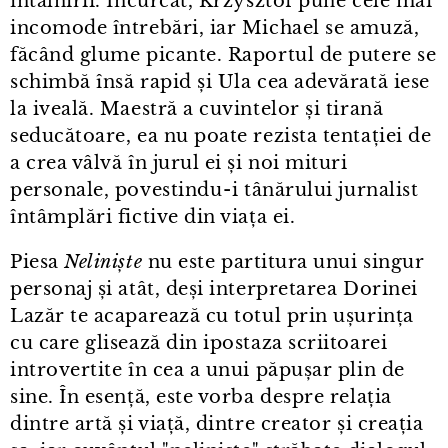
întâlnirii. Încurcat, Krzysztof pune cele mai
incomode întrebări, iar Michael se amuză,
făcând glume picante. Raportul de putere se
schimbă însă rapid și Ula cea adevărată iese
la iveală. Maestră a cuvintelor și tirană
seducătoare, ea nu poate rezista tentației de
a crea vâlvă în jurul ei și noi mituri
personale, povestindu⁠-⁠i tânărului jurnalist
întâmplări fictive din viața ei.
Piesa
Neliniște
nu este partitura unui singur
personaj și atât, deși interpretarea Dorinei
Lazăr te acaparează cu totul prin ușurința
cu care glisează din ipostaza scriitoarei
introvertite în cea a unui păpușar plin de
sine. În esență, este vorba despre relația
dintre artă și viață, dintre creator și creația