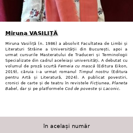
Miruna VASILIȚĂ
Miruna Vasiliță (n. 1986) a absolvit Facultatea de Limbi și
Literaturi Străine a Universității din București, apoi a
urmat cursurile Masteratului de Traduceri și Terminologii
Specializate din cadrul aceleiași universități. A debutat cu
volumul de proză scurtă
Femeia cu mască
(Editura Eikon,
2019), căruia i⁠-⁠a urmat romanul
Timpul nostru
(Editura
pentru Artă și Literatură, 2024). A publicat povestiri,
cronici de carte și de teatru în revistele
Ficțiunea
,
Planeta
Babel
, dar și pe platformele
Cod de poveste
și
Laconic
.
în același număr