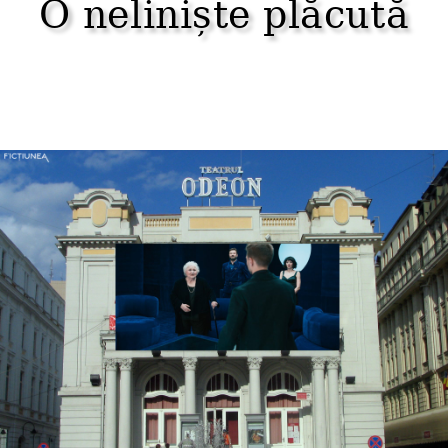
O neliniște plăcută