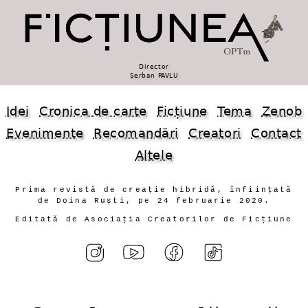
Director
Șerban PAVLU
Idei
Cronica de carte
Ficțiune
Tema
Zenob
Evenimente
Recomandări
Creatori
Contact
Altele
Prima revistă de creație hibridă, înființată
de Doina Ruști, pe 24 februarie 2020.
Editată de Asociația Creatorilor de Ficțiune