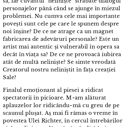
sa, iar cuvântul "neliniște" străbate dialogul
personajelor până când se ajunge în miezul
problemei. Nu cumva cele mai importante
povești sunt cele pe care le spunem despre
noi înșine? De ce ne atrage ca un magnet
fabricarea de adevăruri personale? Este un
artist mai autentic și vulnerabil în opera sa
decât în viața sa? De ce ne provoacă iubirea
atât de multă neliniște? Se simte vreodată
Creatorul nostru neliniștit în fața creației
Sale?
Finalul emoționant al piesei a ridicat
spectatorii în picioare. M⁠-⁠am alăturat
aplauzelor lor ridicându⁠-⁠mă cu greu de pe
scaunul plușat. Aș mai fi rămas o vreme în
povestea Ulei Richter, în cercul întrebărilor