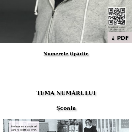
⤓ PDF
Numerele tipărite
TEMA NUMĂRULUI
Școala