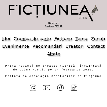
Director
Șerban PAVLU
Idei
Cronica de carte
Ficțiune
Tema
Zenob
Evenimente
Recomandări
Creatori
Contact
Altele
Prima revistă de creație hibridă, înființată
de Doina Ruști, pe 24 februarie 2020.
Editată de Asociația Creatorilor de Ficțiune