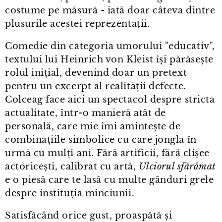
costume pe măsură - iată doar câteva dintre
plusurile acestei reprezentații.
Comedie din categoria umorului "educativ",
textului lui Heinrich von Kleist își părăsește
rolul inițial, devenind doar un pretext
pentru un excerpt al realității defecte.
Colceag face aici un spectacol despre stricta
actualitate, într⁠-⁠o manieră atât de
personală, care mie îmi amintește de
combinațiile simbolice cu care jongla în
urmă cu mulți ani. Fără artificii, fără clișee
actoricești, calibrat cu artă,
Ulciorul sfărâmat
e o piesă care te lasă cu multe gânduri grele
despre instituția minciunii.
Satisfăcând orice gust, proaspătă și