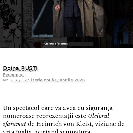
Doina RUȘTI
Eveniment
Nr.
217 / 127 (serie nouă) / aprilie 2026
Un spectacol care va avea cu siguranță
numeroase reprezentații este
Ulciorul
sfărâmat
de Heinrich von Kleist, viziune de
artă înaltă, purtând semnătura