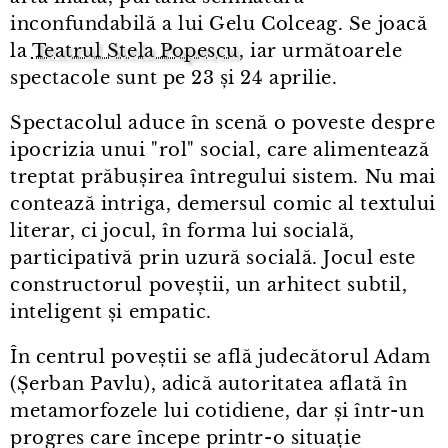
inconfundabilă a lui Gelu Colceag. Se joacă
la
Teatrul Stela Popescu
, iar următoarele
spectacole sunt pe 23 și 24 aprilie.
Spectacolul aduce în scenă o poveste despre
ipocrizia unui "rol" social, care alimentează
treptat prăbușirea întregului sistem. Nu mai
contează intriga, demersul comic al textului
literar, ci jocul, în forma lui socială,
participativă prin uzură socială. Jocul este
constructorul poveștii, un arhitect subtil,
inteligent și empatic.
În centrul poveștii se află judecătorul Adam
(Șerban Pavlu), adică autoritatea aflată în
metamorfozele lui cotidiene, dar și într⁠-⁠un
progres care începe printr⁠-⁠o situație