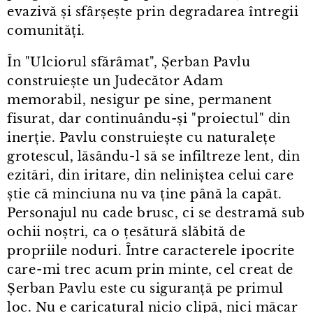
evazivă și sfârșește prin degradarea întregii
comunități.
În "Ulciorul sfărâmat", Șerban Pavlu
construiește un Judecător Adam
memorabil, nesigur pe sine, permanent
fisurat, dar continuându-și "proiectul" din
inerție. Pavlu construiește cu naturalețe
grotescul, lăsându⁠-⁠l să se infiltreze lent, din
ezitări, din iritare, din neliniștea celui care
știe că minciuna nu va ține până la capăt.
Personajul nu cade brusc, ci se destramă sub
ochii noștri, ca o țesătură slăbită de
propriile noduri. Între caracterele ipocrite
care⁠-⁠mi trec acum prin minte, cel creat de
Șerban Pavlu este cu siguranță pe primul
loc. Nu e caricatural nicio clipă, nici măcar