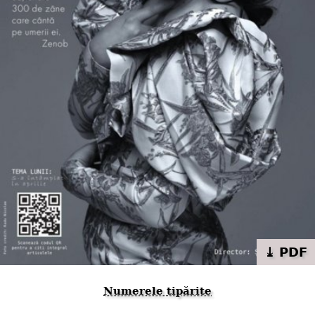
⤓ PDF
Numerele tipărite