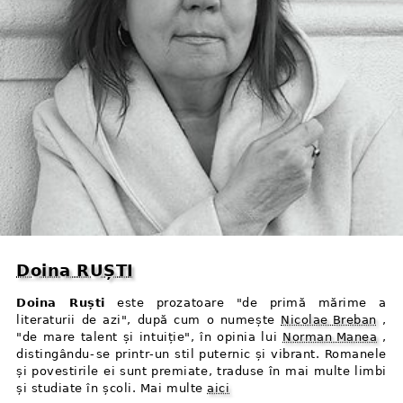
Doina RUȘTI
Doina Ruști
este prozatoare "de primă mărime a
literaturii de azi", după cum o numește
Nicolae Breban
,
"de mare talent și intuiție", în opinia lui
Norman Manea
,
distingându⁠-⁠se printr⁠-⁠un stil puternic și vibrant. Romanele
și povestirile ei sunt premiate, traduse în mai multe limbi
și studiate în școli. Mai multe
aici