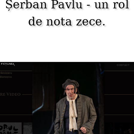
Șerban Pavlu - un rol
de nota zece.