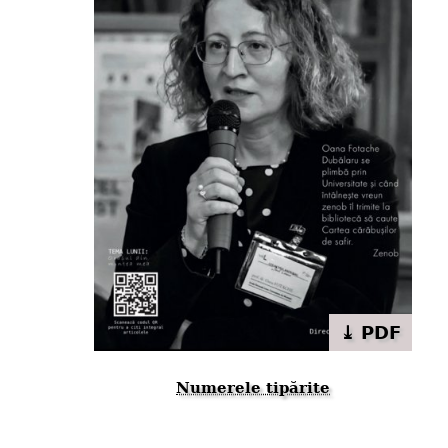
⤓ PDF
Numerele tipărite