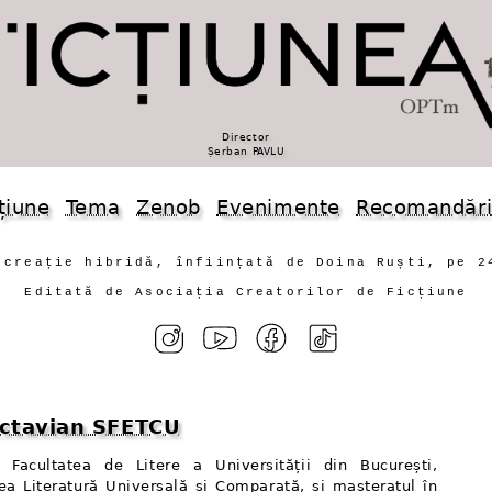
Director
Șerban PAVLU
țiune
Tema
Zenob
Evenimente
Recomandăr
 creație hibridă, înființată de Doina Ruști, pe 2
Editată de Asociația Creatorilor de Ficțiune
Octavian SFETCU
 Facultatea de Litere a Universității din București,
rea Literatură Universală și Comparată, și masteratul în