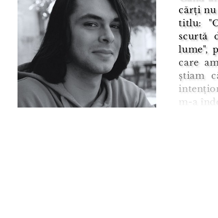
cărți nu
titlu: 
scurtă 
lume", 
care am
știam c
intențio
m-a înde
și s-o p
bucur că