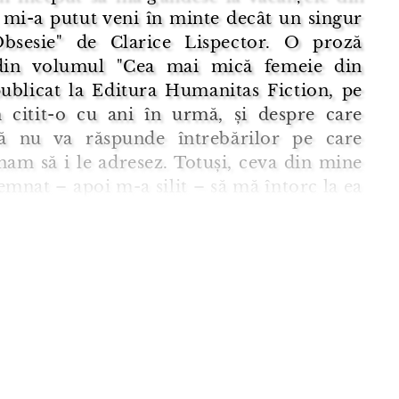
 mi-a putut veni în minte decât un singur
"Obsesie" de Clarice Lispector. O proză
din volumul "Cea mai mică femeie din
publicat la Editura Humanitas Fiction, pe
 citit-o cu ani în urmă, și despre care
ă nu va răspunde întrebărilor pe care
nam să i le adresez. Totuși, ceva din mine
mnat – apoi m-a silit – să mă întorc la ea
rivesc prin această lentilă a vacanței. Și mă
 am făc ...