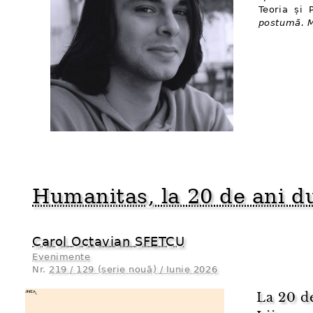
Teoria și 
postumă. M
Humanitas, la 20 de ani du
Carol Octavian SFETCU
Evenimente
Nr.
219 / 129 (serie nouă) / Iunie 2026
La 20 de