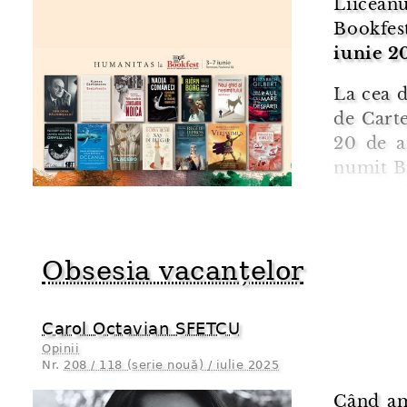
Liicean
Bookfe
iunie 2
La cea d
de Cart
20 de a
numit Bo
unui Sa
20 de a
prima ed
Obsesia vacanțelor
Carol Octavian SFETCU
Opinii
Nr.
208 / 118 (serie nouă) / iulie 2025
Când am