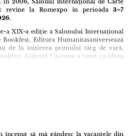
u în 2006, Salonul Internațional de Carte
st revine la Romexpo în perioada
3–7
026
.
e-a XIX-a ediție a Salonului Internațional
e Bookfest, Editura Humanitasaniversează
ni de la inițierea primului târg de vară,
okfest. Gabriel Liiceanu a venit cu ideea
lonul Internațional de Carte, în urmă cu
ni. Pentru cei care își amintesc, a fost
iție de proporții și era prima oară c ...
 început să mă gândesc la vacanțele din