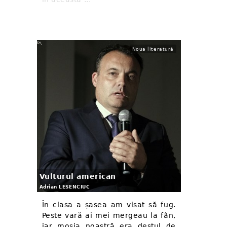
Noua literatură
Vulturul american
Adrian LESENCIUC
În clasa a șasea am visat să fug.
Peste vară ai mei mergeau la fân,
iar moșia noastră era destul de