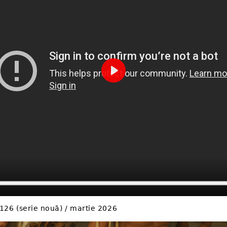
Play
 126 (serie nouă) / martie 2026