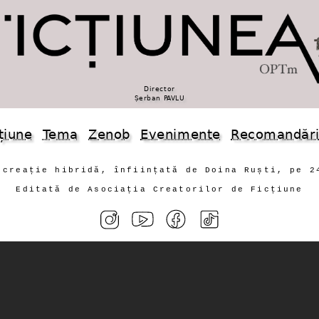
Director
Șerban PAVLU
țiune
Tema
Zenob
Evenimente
Recomandăr
 creație hibridă, înființată de Doina Ruști, pe 2
Editată de Asociația Creatorilor de Ficțiune