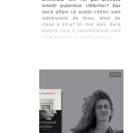
emoții puternice cititorilor? Dar
dacă aflăm că acești cititori sunt
adolescenți de liceu, elevi de
clasa a XII-a? Și, mai ales, dacă
textele care îi sensibilizează sunt
chiar poetice, în speță poezii g ...
Carte