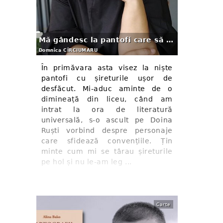
Mă gândesc la pantofi care să joace în filme
Domnica CÎRCIUMARU
În primăvara asta visez la niște
pantofi cu șireturile ușor de
desfăcut. Mi-aduc aminte de o
dimineață din liceu, când am
intrat la ora de literatură
universală, s-o ascult pe Doina
Ruști vorbind despre personaje
care sfidează convențiile. Țin
minte cum mi se târau șireturile
pe hol și nu le-am leg ...
Carte