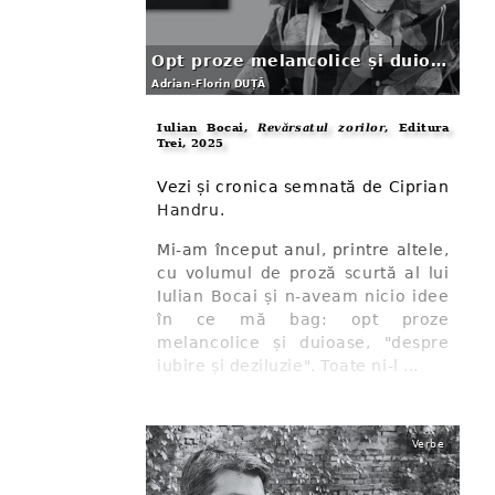
Opt proze melancolice și duioase
Adrian-Florin DUȚĂ
Iulian Bocai,
Revărsatul zorilor
, Editura
Trei, 2025
Vezi și cronica semnată de Ciprian
Handru.
Mi-am început anul, printre altele,
cu volumul de proză scurtă al lui
Iulian Bocai și n-aveam nicio idee
în ce mă bag: opt proze
melancolice și duioase, "despre
iubire și deziluzie". Toate ni-l ...
Verbe