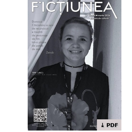
⤓ PDF