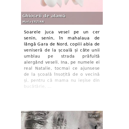
Ghioceii de alamă
Maria ERZIAN
Soarele juca vesel pe un cer
senin, senin, în mahalaua de
lângă Gara de Nord, copiii abia de
veniseră de la școală și câte unii
umblau pe strada prăfuită
alergând veseli. Ina, pe numele ei
real Natalie, tocmai ce ajunsese
de la școală însoțită de o vecină
și, pentru că mama nu ieșise din
bucătărie, ...
Vizual