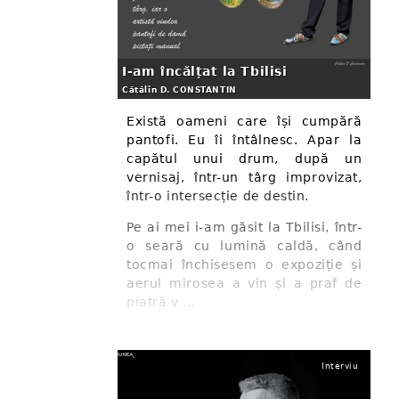
I-am încălțat la Tbilisi
Cătălin D. CONSTANTIN
Există oameni care își cumpără
pantofi. Eu îi întâlnesc. Apar la
capătul unui drum, după un
vernisaj, într-un târg improvizat,
într-o intersecție de destin.
Pe ai mei i-am găsit la Tbilisi, într-
o seară cu lumină caldă, când
tocmai închisesem o expoziție și
aerul mirosea a vin și a praf de
piatră v ...
Interviu