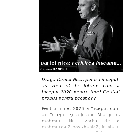
Daniel Nica:
Fericirea înseamnă să ieși în afara ta, fără să uiți de tine
Ciprian HANDRU
Dragă Daniel Nica, pentru început,
aș vrea să te întreb: cum a
început 2026 pentru tine? Ce ți-ai
propus pentru acest an?
Pentru mine, 2026 a început cum
au început și alți ani. M-a prins
mahmur. Nu-i vorba de o
mahmureală post-bahică, în siajul