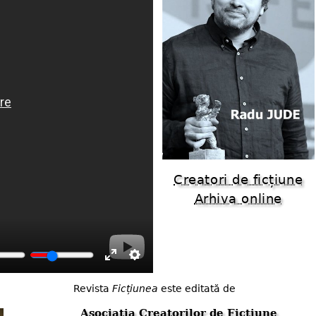
Creatori de ficțiune
Arhiva online
Enter
Settings
Revista
Ficțiunea
este editată de
fullscreen
Asociația Creatorilor de Ficțiune