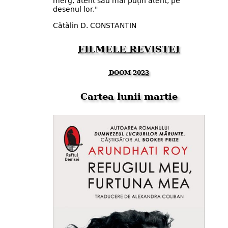
merg, atent sau mai puțin atent, pe
desenul lor."
Cătălin D. CONSTANTIN
FILMELE REVISTEI
DOOM 2023
Cartea lunii martie