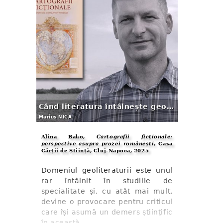
Când literatura întâlnește geografia. Și viceversa
Marius NICA
Alina Bako,
Cartografii ficționale:
perspective asupra prozei românești
, Casa
Cărții de Știință, Cluj-Napoca, 2025
Domeniul geoliteraturii este unul
rar întâlnit în studiile de
specialitate și, cu atât mai mult,
devine o provocare pentru criticul
care își asumă un demers științific
în această ...