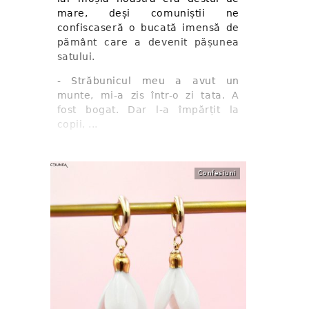
mare, deși comuniștii ne
confiscaseră o bucată imensă de
pământ care a devenit pășunea
satului.
- Străbunicul meu a avut un
munte, mi-a zis într-o zi tata. A
fost bogat. Dar l-a împărțit la
copii, ...
Confesiuni