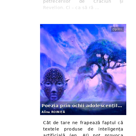
petrecerilor de Crăciun și
Revelion. Ci – ca să ră ...
Opinii
Poezia prin ochii adolescenților: "uman" sau "AI"?
Alina ROINIȚĂ
Cât de tare ne frapează faptul că
textele produse de inteligența
artificială (en. AI) pot provoca