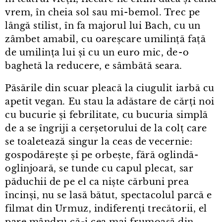
vrem, în cheia sol sau mi⁠-⁠bemol. Trec pe
lângă stilist, în fa majorul lui Bach, cu un
zâmbet amabil, cu oareșcare umilință față
de umilința lui și cu un euro mic, de⁠-⁠o
baghetă la reducere, e sâmbătă seara.
Păsările din scuar pleacă la ciugulit iarbă cu
apetit vegan. Eu stau la adăstare de cărți noi
cu bucurie și febrilitate, cu bucuria simplă
de a se îngriji a cerșetorului de la colț care
se toaletează singur la ceas de vecernie:
gospodărește și pe orbește, fără oglindă-
oglinjoară, se tunde cu capul plecat, sar
păduchii de pe el ca niște cărbuni prea
încinși, nu se lasă bătut, spectacolul parcă e
filmat din Urmuz, indiferenți trecătorii, el