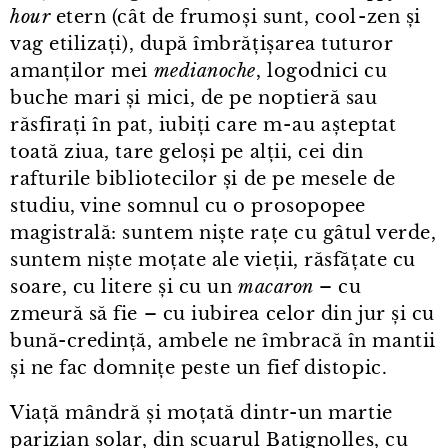
hour
etern (cât de frumoși sunt, cool⁠-⁠zen și
vag etilizați), după îmbrățișarea tuturor
amanților mei
medianoche
, logodnici cu
buche mari și mici, de pe noptieră sau
răsfirați în pat, iubiți care m⁠-⁠au așteptat
toată ziua, tare geloși pe alții, cei din
rafturile bibliotecilor și de pe mesele de
studiu, vine somnul cu o prosopopee
magistrală: suntem niște rațe cu gâtul verde,
suntem niște moțate ale vieții, răsfățate cu
soare, cu litere și cu un
macaron
– cu
zmeură să fie – cu iubirea celor din jur și cu
bună-credință, ambele ne îmbracă în mantii
și ne fac domnițe peste un fief distopic.
Viață mândră și moțată dintr⁠-⁠un martie
parizian solar, din scuarul Batignolles, cu