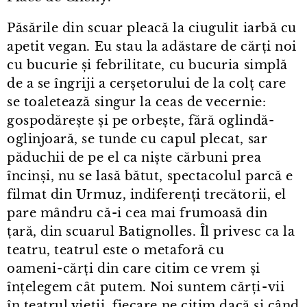
Păsările din scuar pleacă la ciugulit iarbă cu
apetit vegan. Eu stau la adăstare de cărți noi
cu bucurie și febrilitate, cu bucuria simplă
de a se îngriji a cerșetorului de la colț care
se toaletează singur la ceas de vecernie:
gospodărește și pe orbește, fără oglindă-
oglinjoară, se tunde cu capul plecat, sar
păduchii de pe el ca niște cărbuni prea
încinși, nu se lasă bătut, spectacolul parcă e
filmat din Urmuz, indiferenți trecătorii, el
pare mândru că-i cea mai frumoasă din
țară, din scuarul Batignolles. Îl privesc ca la
teatru, teatrul este o metaforă cu
oameni⁠-⁠cărți din care citim ce vrem și
înțelegem cât putem. Noi suntem cărți⁠-⁠vii
în teatrul vieții, fiecare ne citim dacă și când