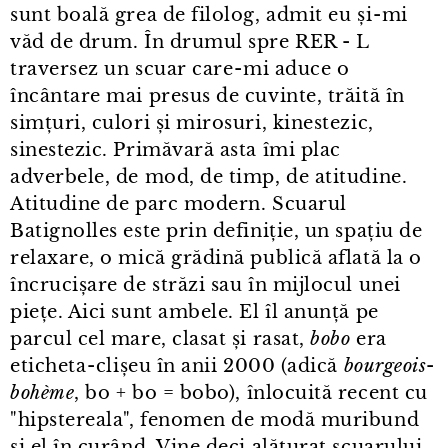
sunt boală grea de filolog, admit eu și⁠-⁠mi
văd de drum. În drumul spre RER - L
traversez un scuar care⁠-⁠mi aduce o
încântare mai presus de cuvinte, trăită în
simțuri, culori și mirosuri, kinestezic,
sinestezic. Primăvară asta îmi plac
adverbele, de mod, de timp, de atitudine.
Atitudine de parc modern. Scuarul
Batignolles este prin definiție, un spațiu de
relaxare, o mică grădină publică aflată la o
încrucișare de străzi sau în mijlocul unei
piețe. Aici sunt ambele. El îl anunță pe
parcul cel mare, clasat și rasat,
bobo
era
eticheta⁠-⁠clișeu în anii 2000 (adică
bourgeois
-
bohème
, bo + bo = bobo), înlocuită recent cu
"hipstereala", fenomen de modă muribund
și el în curând. Vine deci alăturat scuarului