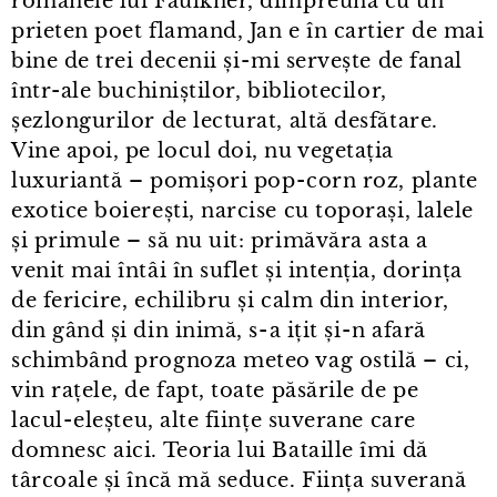
romanele lui Faulkner, dimpreună cu un
prieten poet flamand, Jan e în cartier de mai
bine de trei decenii și⁠-⁠mi servește de fanal
într⁠-⁠ale buchiniștilor, bibliotecilor,
șezlongurilor de lecturat, altă desfătare.
Vine apoi, pe locul doi, nu vegetația
luxuriantă – pomișori pop⁠-⁠corn roz, plante
exotice boierești, narcise cu toporași, lalele
și primule – să nu uit: primăvăra asta a
venit mai întâi în suflet și intenția, dorința
de fericire, echilibru și calm din interior,
din gând și din inimă, s⁠-⁠a ițit și⁠-⁠n afară
schimbând prognoza meteo vag ostilă – ci,
vin rațele, de fapt, toate păsările de pe
lacul⁠-⁠eleșteu, alte ființe suverane care
domnesc aici. Teoria lui Bataille îmi dă
târcoale și încă mă seduce. Ființa suverană