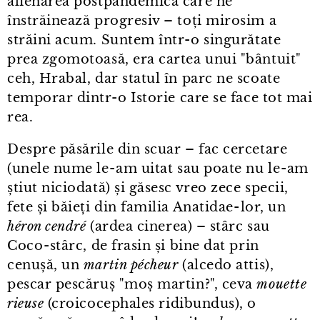
alienarea postpandemică care ne
înstrăinează progresiv – toți mirosim a
străini acum. Suntem într⁠-⁠o singurătate
prea zgomotoasă, era cartea unui "bântuit"
ceh, Hrabal, dar statul în parc ne scoate
temporar dintr⁠-⁠o Istorie care se face tot mai
rea.
Despre păsările din scuar – fac cercetare
(unele nume le⁠-⁠am uitat sau poate nu le⁠-⁠am
știut niciodată) și găsesc vreo zece specii,
fete și băieți din familia Anatidae⁠-⁠lor, un
héron cendré
(ardea cinerea) – stârc sau
Coco⁠-⁠stârc, de frasin și bine dat prin
cenușă, un
martin pécheur
(alcedo attis),
pescar pescăruș "moș martin?", ceva
mouette
rieuse
(croicocephales ridibundus), o