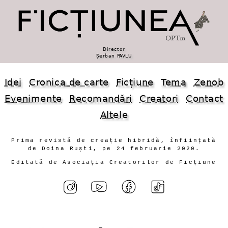
Director
Șerban PAVLU
Idei
Cronica de carte
Ficțiune
Tema
Zenob
Evenimente
Recomandări
Creatori
Contact
Altele
Prima revistă de creație hibridă, înființată
de Doina Ruști, pe 24 februarie 2020.
Editată de Asociația Creatorilor de Ficțiune