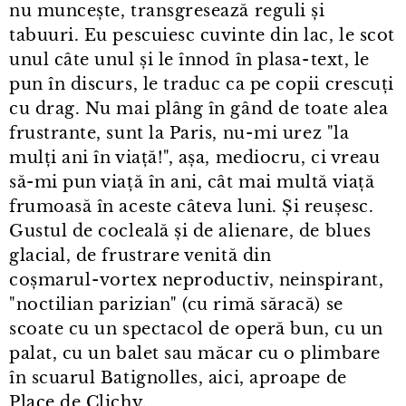
nu muncește, transgresează reguli și
tabuuri. Eu pescuiesc cuvinte din lac, le scot
unul câte unul și le înnod în plasa⁠-⁠text, le
pun în discurs, le traduc ca pe copii crescuți
cu drag. Nu mai plâng în gând de toate alea
frustrante, sunt la Paris, nu⁠-⁠mi urez "la
mulți ani în viață!", așa, mediocru, ci vreau
să-mi pun viață în ani, cât mai multă viață
frumoasă în aceste câteva luni. Și reușesc.
Gustul de cocleală și de alienare, de blues
glacial, de frustrare venită din
coșmarul⁠-⁠vortex neproductiv, neinspirant,
"noctilian parizian" (cu rimă săracă) se
scoate cu un spectacol de operă bun, cu un
palat, cu un balet sau măcar cu o plimbare
în scuarul Batignolles, aici, aproape de
Place de Clichy.