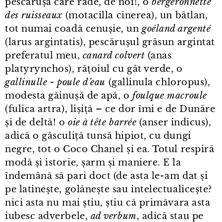
pescărușă care râde, de noi!, o
bergeronnette
des ruisseaux
(motacilla cinerea), un bâtlan,
tot numai coadă cenușie, un
goéland argenté
(larus argintatis), pescărușul grăsun argintat
preferatul meu,
canard colvert
(anas
platyrynchos), rățoiul cu gât verde, o
gallinulle - poule d’eau
(gallinula chloropus),
modesta găinușă de apă, o
foulque macroule
(fulica artra), lișiță – ce dor îmi e de Dunăre
și de deltă! o
oie à tête barrée
(anser indicus),
adică o gâsculiță tunsă hipiot, cu dungi
negre, tot o Coco Chanel și ea. Totul respiră
modă și istorie, șarm și maniere. E la
îndemână să pari doct (de asta le⁠-⁠am dat și
pe latinește, golănește sau intelectualicește?
nici asta nu mai știu, știu că primăvara asta
iubesc adverbele,
ad verbum
, adică stau pe