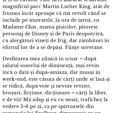
magnificul parc Martin Luther King, atât de
frumos încât aproape că mă revolt când se
închide pe înseratele, la ora de iarnă, cu
Madame Chat, mama pisicilor, pitoresc
personaj de Disney și de Paris deopotrivă,
cu alergători vineți de frig, dar zâmbitori în
efortul lor de a se depăși. Ființe suverane.
Desfătarea mea zilnică în scuar – după
salutul soarelui de dimineață, mai revin
încă o dată și după-amiaza, dar musai în
week⁠-⁠end, este căsuța de cărți unde se lasă și
se ridică, după voie și nevoie reviste,
broșuri, ficțiune, dicționare – cărți la liber,
e de vis! Mă adap și eu cu nesaț, trafichez la
vedere 5⁠-⁠6 pe zi, ca pe spirtoasele din