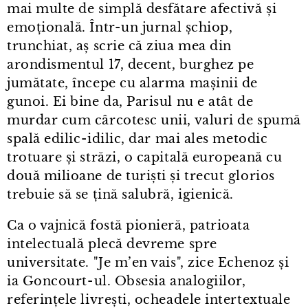
mai multe de simplă desfătare afectivă și
emoțională. Într⁠-⁠un jurnal șchiop,
trunchiat, aș scrie că ziua mea din
arondismentul 17, decent, burghez pe
jumătate, începe cu alarma mașinii de
gunoi. Ei bine da, Parisul nu e atât de
murdar cum cârcotesc unii, valuri de spumă
spală edilic⁠-⁠idilic, dar mai ales metodic
trotuare și străzi, o capitală europeană cu
două milioane de turiști și trecut glorios
trebuie să se țină salubră, igienică.
Ca o vajnică fostă pionieră, patrioata
intelectuală plecă devreme spre
universitate. "Je m’en vais", zice Echenoz și
ia Goncourt⁠-⁠ul. Obsesia analogiilor,
referințele livrești, ocheadele intertextuale