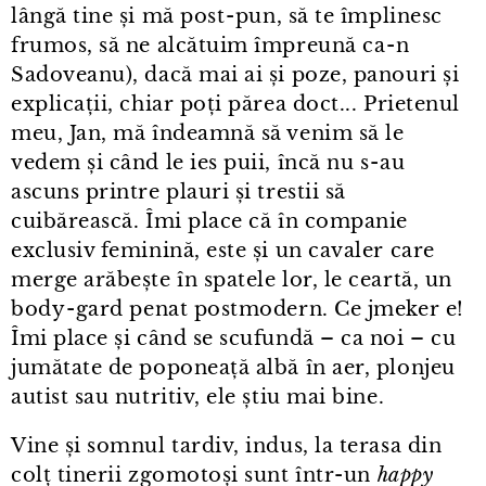
lângă tine și mă post⁠-⁠pun, să te împlinesc
frumos, să ne alcătuim împreună ca⁠-⁠n
Sadoveanu), dacă mai ai și poze, panouri și
explicații, chiar poți părea doct... Prietenul
meu, Jan, mă îndeamnă să venim să le
vedem și când le ies puii, încă nu s⁠-⁠au
ascuns printre plauri și trestii să
cuibărească. Îmi place că în companie
exclusiv feminină, este și un cavaler care
merge arăbește în spatele lor, le ceartă, un
body⁠-⁠gard penat postmodern. Ce jmeker e!
Îmi place și când se scufundă – ca noi – cu
jumătate de poponeață albă în aer, plonjeu
autist sau nutritiv, ele știu mai bine.
Vine și somnul tardiv, indus, la terasa din
colț tinerii zgomotoși sunt într⁠-⁠un
happy