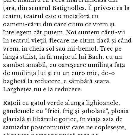
pare mândru că-i cea mai frumoasă din
țară, din scuarul Batignolles. Îl privesc ca la
teatru, teatrul este o metaforă cu
oameni⁠-⁠cărți din care citim ce vrem și
înțelegem cât putem. Noi suntem cărți⁠-⁠vii
în teatrul vieții, fiecare ne citim dacă și când
vrem, în cheia sol sau mi⁠-⁠bemol. Trec pe
lângă stilist, în fa majorul lui Bach, cu un
zâmbet amabil, cu oareșcare umilință față
de umilința lui și cu un euro mic, de⁠-⁠o
baghetă la reducere, e sâmbătă seara.
Larghețea nu e la reducere.
Rățoii cu gâtul verde alungă lighioanele,
gândemele cu "frici, frig și șobolani", ploaia
glacială și libărcile gotice, în viața asta de
samizdat postcomunist care ne copleșește,