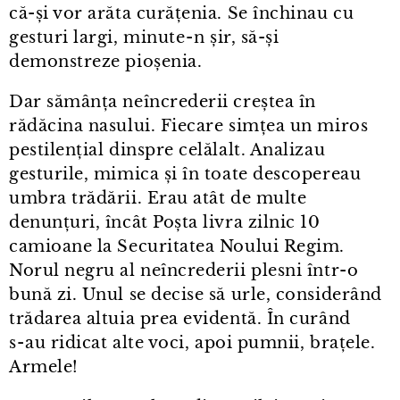
că-și vor arăta curățenia. Se închinau cu
gesturi largi, minute⁠-⁠n șir, să-și
demonstreze pioșenia.
Dar sămânța neîncrederii creștea în
rădăcina nasului. Fiecare simțea un miros
pestilențial dinspre celălalt. Analizau
gesturile, mimica și în toate descopereau
umbra trădării. Erau atât de multe
denunțuri, încât Poșta livra zilnic 10
camioane la Securitatea Noului Regim.
Norul negru al neîncrederii plesni într⁠-⁠o
bună zi. Unul se decise să urle, considerând
trădarea altuia prea evidentă. În curând
s⁠-⁠au ridicat alte voci, apoi pumnii, brațele.
Armele!