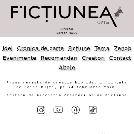
Director
Șerban PAVLU
Idei
Cronica de carte
Ficțiune
Tema
Zenob
Evenimente
Recomandări
Creatori
Contact
Altele
Prima revistă de creație hibridă, înființată
de Doina Ruști, pe 24 februarie 2020.
Editată de Asociația Creatorilor de Ficțiune