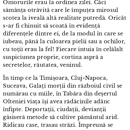
Omorurile erau la ordinea zilei. Căci
sămânța otrăvită care le împuțea mirosul
scotea la iveală altă realitate putredă. Oricât
s⁠-⁠ar fi chinuit să scoată în evidență
diferențele dintre ei, de la modul în care se
iubeau, până la culoarea pielii sau a ochilor,
cu toții erau la fel! Fiecare intuia în celălalt
suspiciunea proprie, cortina aspră a
secretelor, răutatea, veninul.
În timp ce la Timișoara, Cluj⁠-⁠Napoca,
Suceava, Galați morții din războiul civil se
numărau cu miile, în Tabăra din deșertul
Olteniei viața își avea rădăcinile adânc
înfipte. Deportații, ciudații, devianții
găsiseră metode să cultive pământul arid.
Ridicau case, trasau străzi. Împreună se