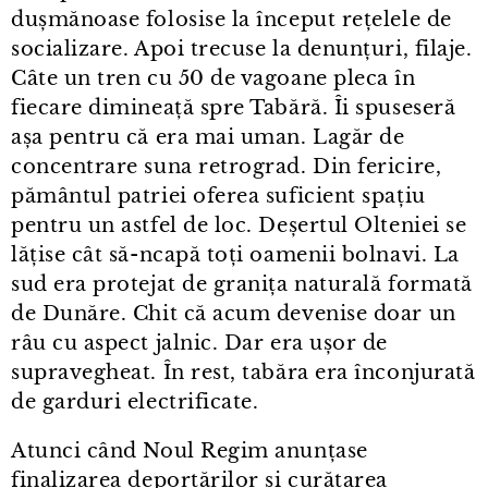
dușmănoase folosise la început rețelele de
socializare. Apoi trecuse la denunțuri, filaje.
Câte un tren cu 50 de vagoane pleca în
fiecare dimineață spre Tabără. Îi spuseseră
așa pentru că era mai uman. Lagăr de
concentrare suna retrograd. Din fericire,
pământul patriei oferea suficient spațiu
pentru un astfel de loc. Deșertul Olteniei se
lățise cât să-ncapă toți oamenii bolnavi. La
sud era protejat de granița naturală formată
de Dunăre. Chit că acum devenise doar un
râu cu aspect jalnic. Dar era ușor de
supravegheat. În rest, tabăra era înconjurată
de garduri electrificate.
Atunci când Noul Regim anunțase
finalizarea deportărilor și curățarea