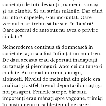
societății de toți devianții, oamenii rămași
și⁠-⁠au zâmbit. Și⁠-⁠au strâns mâinile. Dar când
au întors capetele, s⁠-⁠au încruntat. Oare
vecinul n⁠-⁠ar trebui să fie și el în Tabără?
Oare șoferul de autobuz nu avea o privire
ciudată?!
Neîncrederea continua să domnească în
societate, așa că a fost înființat un nou tren.
De data aceasta erau deportați inadaptații
cu tatuaje și piercinguri. Apoi cei cu tunsori
ciudate. Au urmat infirmii, ciungii,
albinoșii. Nivelul de melanină din piele era
analizat și astfel, trenul deportărilor câștiga
noi pasageri. Femeile sterpe, bărbații
impotenți erau mânați spre vagoane, trimiși
în pustiu pentru ca blestemul pe care⁠-⁠l