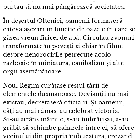
purtau să nu mai pângărească societatea.
În deșertul Olteniei, oamenii formaseră
câteva așezări în funcție de oazele în care se
găsea vreun firicel de apă. Circulau zvonuri
transformate în povești și chiar în filme
despre nenorocirile petrecute acolo,
războaie în miniatură, canibalism și alte
orgii asemănătoare.
Noul Regim curățase restul țării de
elementele dușmănoase. Devianții nu mai
existau, decretaseră oficialii. Și oamenii,
câți au mai rămas, au celebrat victoria.
Și⁠-⁠au strâns mâinile, s⁠-⁠au îmbrățișat, s⁠-⁠au
grăbit să schimbe paharele între ei, să ofere
vecinului din propria îmbucătură, crezând