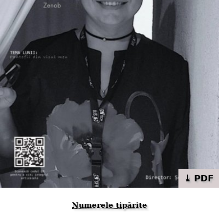
⤓ PDF
Numerele tipărite