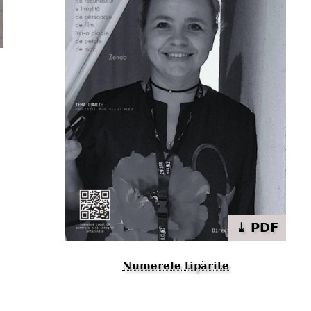
⤓ PDF
Numerele tipărite