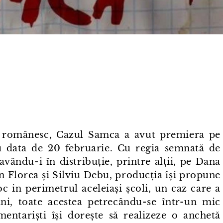
r românesc, Cazul Samca a avut premiera pe
 data de 20 februarie. Cu regia semnată de
ndu⁠-⁠i în distribuție, printre alții, pe Dana
n Florea și Silviu Debu, producția își propune
c in perimetrul aceleiași școli, un caz care a
i, toate acestea petrecându⁠-⁠se într⁠-⁠un mic
ntariști își dorește să realizeze o anchetă