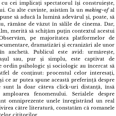
 cu cei implicați spectatorul își construiește,
ui. Cu alte cuvinte, asistăm la un
making⁠-⁠of
al
pune să aducă la lumină adevărul și, poate, să
 nu, rămâne de văzut în sălile de cinema. Dar,
film, merită să schițăm puțin contextul acestui
Observăm, pe majoritatea platformelor de
cumentare, dramatizări și ecranizări ale unor
în anchetă. Publicul este avid: urmărește,
tașul sau, pur și simplu, este captivat de
ordin psihologic și sociologic au încercat să
tfel de conținut: procentul celor interesați,
 și ce ar putea spune această preferință despre
 sunt la doar câteva click⁠-⁠uri distanță, însă
 amploarea fenomenului. Serialele despre
unt omniprezente unele înregistrând un real
ivirea către literatură, constatăm că romanele
elor cititorilor.