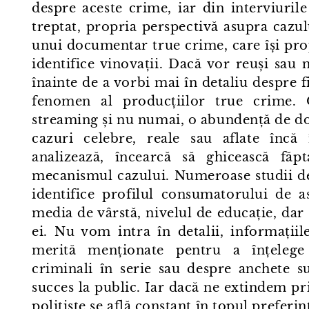
despre aceste crime, iar din interviurile
treptat, propria perspectivă asupra cazul
unui documentar true crime, care își pro
identifice vinovații. Dacă vor reuși sau
înainte de a vorbi mai în detaliu despre 
fenomen al producțiilor true crime. 
streaming și nu numai, o abundență de do
cazuri celebre, reale sau aflate încă 
analizează, încearcă să ghicească făp
mecanismul cazului. Numeroase studii de 
identifice profilul consumatorului de as
media de vârstă, nivelul de educație, dar
ei. Nu vom intra în detalii, informațiile
merită menționate pentru a înțelege
criminali în serie sau despre anchete s
succes la public. Iar dacă ne extindem pr
polițiste se află constant în topul preferinț