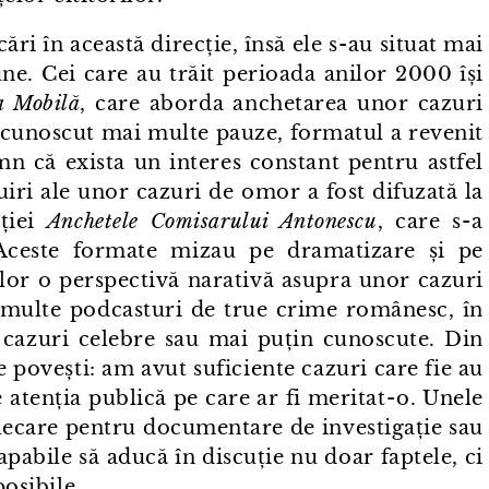
ri în această direcție, însă ele s⁠-⁠au situat mai
ne. Cei care au trăit perioada anilor 2000 își
a Mobilă
, care aborda anchetarea unor cazuri
 a cunoscut mai multe pauze, formatul a revenit
mn că exista un interes constant pentru astfel
tuiri ale unor cazuri de omor a fost difuzată la
ției
Anchetele Comisarului Antonescu
, care s⁠-⁠a
Aceste formate mizau pe dramatizare și pe
ilor o perspectivă narativă asupra unor cazuri
i multe podcasturi de true crime românesc, în
e cazuri celebre sau mai puțin cunoscute. Din
 povești: am avut suficiente cazuri care fie au
atenția publică pe care ar fi meritat⁠-⁠o. Unele
plecare pentru documentare de investigație sau
apabile să aducă în discuție nu doar faptele, ci
posibile.