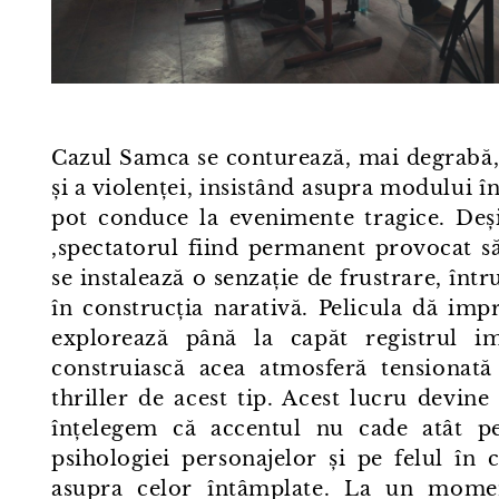
Cazul Samca se conturează, mai degrabă,
și a violenței, insistând asupra modului 
pot conduce la evenimente tragice. Deș
,spectatorul fiind permanent provocat să
se instalează o senzație de frustrare, într
în construcția narativă. Pelicula dă imp
explorează până la capăt registrul im
construiască acea atmosferă tensionată
thriller de acest tip. Acest lucru devin
înțelegem că accentul nu cade atât pe 
psihologiei personajelor și pe felul în 
asupra celor întâmplate. La un momen