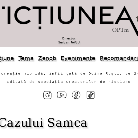
Director
Șerban PAVLU
țiune
Tema
Zenob
Evenimente
Recomandăr
 creație hibridă, înființată de Doina Ruști, pe 2
Editată de Asociația Creatorilor de Ficțiune
Cazului Samca