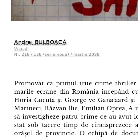
Andrei BULBOACĂ
Vizual
Nr.
216 / 126 (serie nouă) / martie 2026
Promovat ca primul true crime thrille
marile ecrane din România începând cu
Horia Cucută și George ve Gänæaard și avâ
Marineci, Răzvan Ilie, Emilian Oprea, Ali
să investigheze patru crime ce au avut lo
stat sub tăcere timp de cincisprezece an
orășel de provincie. O echipă de docume