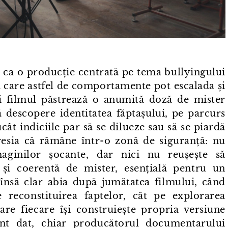
 ca o producție centrată pe tema bullyingului
în care astfel de comportamente pot escalada și
i filmul păstrează o anumită doză de mister
 descopere identitatea făptașului, pe parcurs
ucât indiciile par să se dilueze sau să se piardă
resia că rămâne într⁠-⁠o zonă de siguranță: nu
aginilor șocante, dar nici nu reușește să
 și coerentă de mister, esențială pentru un
e însă clar abia după jumătatea filmului, când
reconstituirea faptelor, cât pe explorarea
care fiecare își construiește propria versiune
t dat, chiar producătorul documentarului