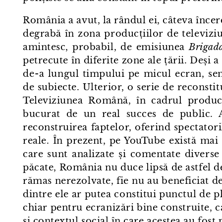
România a avut, la rândul ei, câteva încercă
degrabă în zona producțiilor de televiziu
amintesc, probabil, de emisiunea
Brigad
petrecute în diferite zone ale țării. Deși
de⁠-⁠a lungul timpului pe micul ecran, se
de subiecte. Ulterior, o serie de reconsti
Televiziunea Română, în cadrul produc
bucurat de un real succes de public. 
reconstruirea faptelor, oferind spectator
reale. În prezent, pe YouTube există ma
care sunt analizate și comentate divers
păcate, România nu duce lipsă de astfel de
rămas nerezolvate, fie nu au beneficiat de 
dintre ele ar putea constitui punctul de 
chiar pentru ecranizări bine construite, c
și contextul social în care acestea au fost 