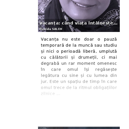
Vacanța: când viața întâlnește literatură
Howida SALEH
Vacanța nu este doar o pauză
temporară de la muncă sau studiu
și nici o perioadă liberă, umplută
cu călătorii și drumeții, ci mai
degrabă un rar moment omenesc
în care omul își regăsește
legătura cu sine și cu lumea din
jur. Este un spațiu de timp în care
omul trece de la ritmul obligațiilor
zilnice ...