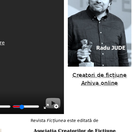
Creatori de ficțiune
Arhiva online
Enter
Settings
Revista
Ficțiunea
este editată de
fullscreen
Asociația Creatorilor de Ficțiune