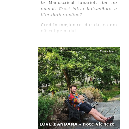
la
Manuscrisul fanariot,
dar nu
numai. Crezi într-o balcanitate a
literaturii române?
Cred în moștenire, dar da, ca om
născut pe malul ...
Tema lunii
LOVE BANDANA – note vieneze