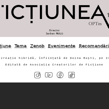
Director
Șerban PAVLU
țiune
Tema
Zenob
Evenimente
Recomandăr
 creație hibridă, înființată de Doina Ruști, pe 2
Editată de Asociația Creatorilor de Ficțiune