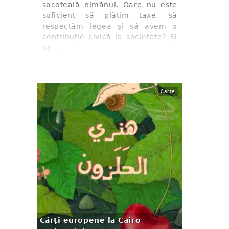
socoteală nimănui. Oare nu este
suficient să plătim taxe, să
respectăm legea și să avem o
contribuție civică la societate? Și
ap ...
Carte
Cărți europene la Cairo