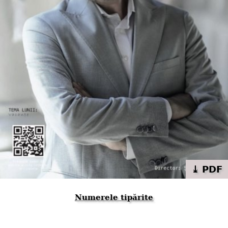
⤓ PDF
Numerele tipărite