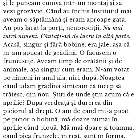
și le puneam cumva într⁠-⁠un montaj și să
vezi grozăvie. Când au închis Institutul mai
aveam o săptămână și eram aproape gata.
Au pus lacăt la porți, nenorociții.
Nu mai
intră nimeni. Căutați⁠-⁠vă de lucru în altă parte.
Acasă, singur și fără bobine, era jale, așa că
m⁠-⁠am apucat de grădină. O făcusem o
frumusețe. Aveam timp de orătănii și de
animale, așa singur cum eram. N⁠-⁠am votat
pe nimeni în anul ăla, nici după. Noaptea
când udam grădina simțeam că încep să
trăiesc, din nou. Știți de unde știu acum că e
aprilie? După verdeață și durerea din
piciorul ăl drept. O am de când mi⁠-⁠a picat
pe picior o bobină, mă doare numai în
aprilie când plouă. Mă mai doare și toamna,
când pică frunzele, în rest, sunt în formă,