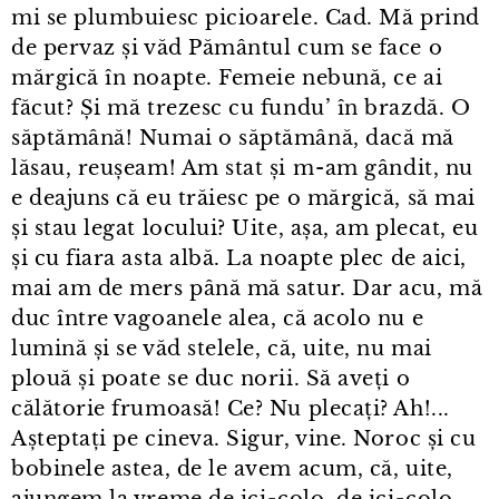
mi se plumbuiesc picioarele. Cad. Mă prind
de pervaz și văd Pământul cum se face o
mărgică în noapte. Femeie nebună, ce ai
făcut? Și mă trezesc cu fundu’ în brazdă. O
săptămână! Numai o săptămână, dacă mă
lăsau, reușeam! Am stat și m⁠-⁠am gândit, nu
e deajuns că eu trăiesc pe o mărgică, să mai
și stau legat locului? Uite, așa, am plecat, eu
și cu fiara asta albă. La noapte plec de aici,
mai am de mers până mă satur. Dar acu, mă
duc între vagoanele alea, că acolo nu e
lumină și se văd stelele, că, uite, nu mai
plouă și poate se duc norii. Să aveți o
călătorie frumoasă! Ce? Nu plecați? Ah!...
Așteptați pe cineva. Sigur, vine. Noroc și cu
bobinele astea, de le avem acum, că, uite,