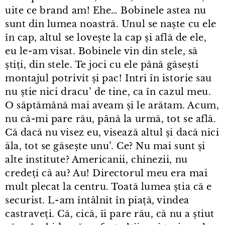
uite ce brand am! Ehe… Bobinele astea nu
sunt din lumea noastră. Unul se naște cu ele
în cap, altul se lovește la cap și află de ele,
eu le⁠-⁠am visat. Bobinele vin din stele, să
știți, din stele. Te joci cu ele până găsești
montajul potrivit și pac! Intri în istorie sau
nu știe nici dracu’ de tine, ca în cazul meu.
O săptămână mai aveam și le arătam. Acum,
nu că-mi pare rău, până la urmă, tot se află.
Că dacă nu visez eu, visează altul și dacă nici
ăla, tot se găsește unu’. Ce? Nu mai sunt și
alte institute? Americanii, chinezii, nu
credeți că au? Au! Directorul meu era mai
mult plecat la centru. Toată lumea știa că e
securist. L⁠-⁠am întâlnit în piață, vindea
castraveți. Că, cică, îi pare rău, că nu a știut