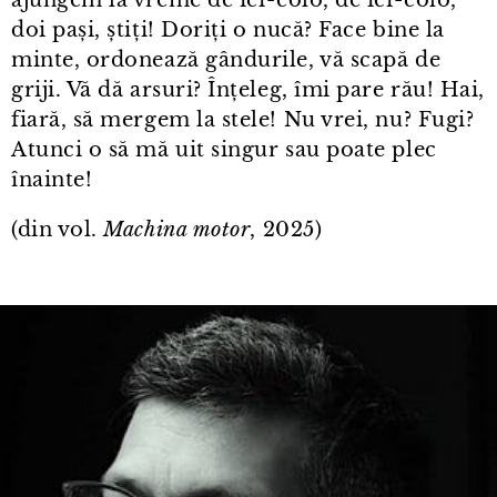
ajungem la vreme de ici⁠-⁠colo, de ici⁠-⁠colo,
doi pași, știți! Doriți o nucă? Face bine la
minte, ordonează gândurile, vă scapă de
griji. Vă dă arsuri? Înțeleg, îmi pare rău! Hai,
fiară, să mergem la stele! Nu vrei, nu? Fugi?
Atunci o să mă uit singur sau poate plec
înainte!
(din vol.
Machina motor
, 2025)