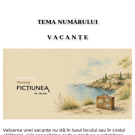
TEMA NUMĂRULUI
V A C A N Ț E
Valoarea unei vacanțe nu stă în luxul locului sau în costul