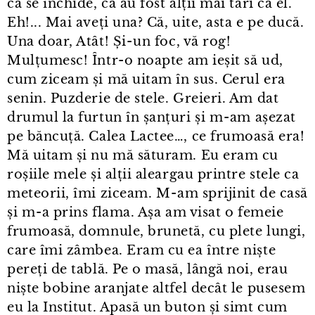
că se închide, că au fost alții mai tari ca el.
Eh!... Mai aveți una? Că, uite, asta e pe ducă.
Una doar, Atât! Și⁠-⁠un foc, vă rog!
Mulțumesc! Într⁠-⁠o noapte am ieșit să ud,
cum ziceam și mă uitam în sus. Cerul era
senin. Puzderie de stele. Greieri. Am dat
drumul la furtun în șanțuri și m⁠-⁠am așezat
pe băncuță. Calea Lactee…, ce frumoasă era!
Mă uitam și nu mă săturam. Eu eram cu
roșiile mele și alții aleargau printre stele ca
meteorii, îmi ziceam. M⁠-⁠am sprijinit de casă
și m⁠-⁠a prins flama. Așa am visat o femeie
frumoasă, domnule, brunetă, cu plete lungi,
care îmi zâmbea. Eram cu ea între niște
pereți de tablă. Pe o masă, lângă noi, erau
niște bobine aranjate altfel decât le pusesem
eu la Institut. Apasă un buton și simt cum