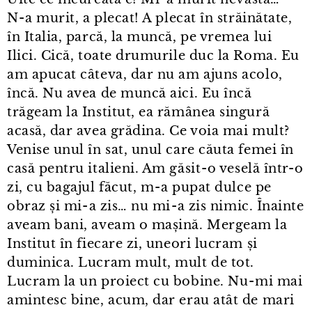
N⁠-⁠a murit, a plecat! A plecat în străinătate,
în Italia, parcă, la muncă, pe vremea lui
Ilici. Cică, toate drumurile duc la Roma. Eu
am apucat câteva, dar nu am ajuns acolo,
încă. Nu avea de muncă aici. Eu încă
trăgeam la Institut, ea rămânea singură
acasă, dar avea grădina. Ce voia mai mult?
Venise unul în sat, unul care căuta femei în
casă pentru italieni. Am găsit⁠-⁠o veselă într⁠-⁠o
zi, cu bagajul făcut, m⁠-⁠a pupat dulce pe
obraz și mi⁠-⁠a zis… nu mi⁠-⁠a zis nimic. Înainte
aveam bani, aveam o mașină. Mergeam la
Institut în fiecare zi, uneori lucram și
duminica. Lucram mult, mult de tot.
Lucram la un proiect cu bobine. Nu⁠-⁠mi mai
amintesc bine, acum, dar erau atât de mari