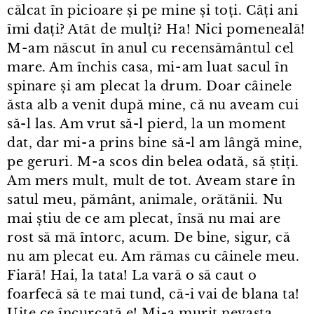
călcat în picioare și pe mine și toți. Câți ani
îmi dați? Atât de mulți? Ha! Nici pomeneală!
M⁠-⁠am născut în anul cu recensământul cel
mare. Am închis casa, mi⁠-⁠am luat sacul în
spinare și am plecat la drum. Doar câinele
ăsta alb a venit după mine, că nu aveam cui
să-l las. Am vrut să-l pierd, la un moment
dat, dar mi⁠-⁠a prins bine să-l am lângă mine,
pe geruri. M⁠-⁠a scos din belea odată, să știți.
Am mers mult, mult de tot. Aveam stare în
satul meu, pământ, animale, orătănii. Nu
mai știu de ce am plecat, însă nu mai are
rost să mă întorc, acum. De bine, sigur, că
nu am plecat eu. Am rămas cu câinele meu.
Fiară! Hai, la tata! La vară o să caut o
foarfecă să te mai tund, că-i vai de blana ta!
Uite ce încurcată e! Mi⁠-⁠a murit nevasta…