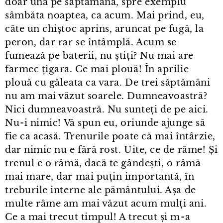
doar una pe săptămână, spre exemplu
sâmbăta noaptea, ca acum. Mai prind, eu,
câte un chiștoc aprins, aruncat pe fugă, la
peron, dar rar se întâmplă. Acum se
fumează pe baterii, nu știți? Nu mai are
farmec țigara. Ce mai plouă! În aprilie
plouă cu găleata ca vara. De trei săptămâni
nu am mai văzut soarele. Dumneavoastră?
Nici dumneavoastră. Nu sunteți de pe aici.
Nu⁠-⁠i nimic! Vă spun eu, oriunde ajunge să
fie ca acasă. Trenurile poate că mai întârzie,
dar nimic nu e fără rost. Uite, ce de râme! Și
trenul e o râmă, dacă te gândești, o râmă
mai mare, dar mai puțin importantă, în
treburile interne ale pământului. Așa de
multe râme am mai văzut acum mulți ani.
Ce a mai trecut timpul! A trecut și m⁠-⁠a