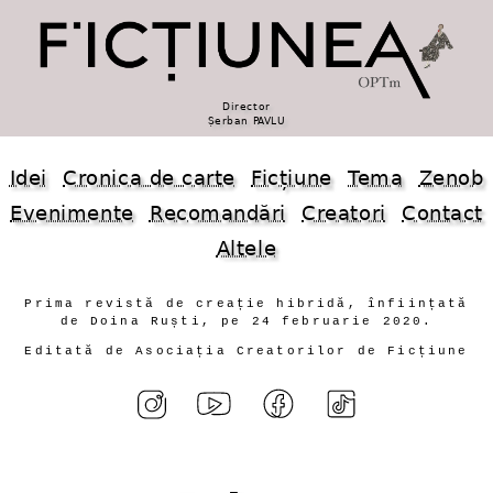
Director
Șerban PAVLU
Idei
Cronica de carte
Ficțiune
Tema
Zenob
Evenimente
Recomandări
Creatori
Contact
Altele
Prima revistă de creație hibridă, înființată
de Doina Ruști, pe 24 februarie 2020.
Editată de Asociația Creatorilor de Ficțiune