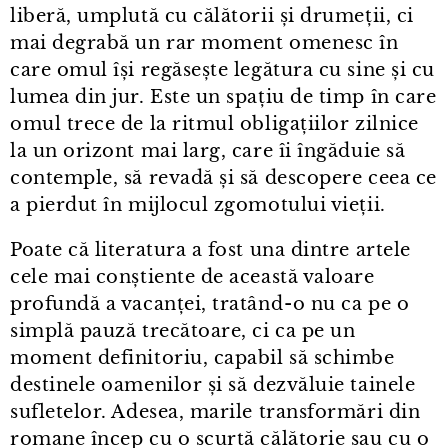
liberă, umplută cu călătorii și drumeții, ci
mai degrabă un rar moment omenesc în
care omul își regăsește legătura cu sine și cu
lumea din jur. Este un spațiu de timp în care
omul trece de la ritmul obligațiilor zilnice
la un orizont mai larg, care îi îngăduie să
contemple, să revadă și să descopere ceea ce
a pierdut în mijlocul zgomotului vieții.
Poate că literatura a fost una dintre artele
cele mai conștiente de această valoare
profundă a vacanței, tratând⁠-⁠o nu ca pe o
simplă pauză trecătoare, ci ca pe un
moment definitoriu, capabil să schimbe
destinele oamenilor și să dezvăluie tainele
sufletelor. Adesea, marile transformări din
romane încep cu o scurtă călătorie sau cu o