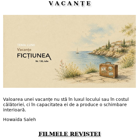
V A C A N Ț E
Valoarea unei vacanțe nu stă în luxul locului sau în costul
călătoriei, ci în capacitatea ei de a produce o schimbare
interioară.
Howaida Saleh
FILMELE REVISTEI