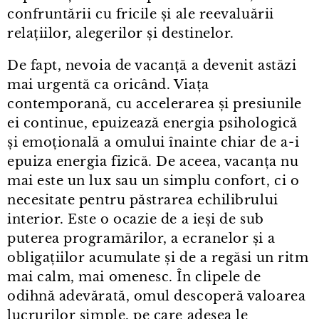
confruntării cu fricile și ale reevaluării
relațiilor, alegerilor și destinelor.
De fapt, nevoia de vacanță a devenit astăzi
mai urgentă ca oricând. Viața
contemporană, cu accelerarea și presiunile
ei continue, epuizează energia psihologică
și emoțională a omului înainte chiar de a⁠-⁠i
epuiza energia fizică. De aceea, vacanța nu
mai este un lux sau un simplu confort, ci o
necesitate pentru păstrarea echilibrului
interior. Este o ocazie de a ieși de sub
puterea programărilor, a ecranelor și a
obligațiilor acumulate și de a regăsi un ritm
mai calm, mai omenesc. În clipele de
odihnă adevărată, omul descoperă valoarea
lucrurilor simple, pe care adesea le