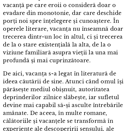
vacanță pe care eroii o consideră doar o
evadare din monotonie, dar care deschide
porți noi spre înțelegere și cunoaștere. În
operele literare, vacanța nu înseamnă doar
trecerea dintr⁠-⁠un loc în altul, ci și trecerea
de la o stare existențială la alta, de la o
viziune familiară asupra vieții la una mai
profundă și mai cuprinzătoare.
De aici, vacanța s⁠-⁠a legat în literatură de
ideea căutării de sine. Atunci când omul își
părăsește mediul obișnuit, autoritatea
deprinderilor zilnice slăbește, iar sufletul
devine mai capabil să-și asculte întrebările
amânate. De aceea, în multe romane,
călătoriile și vacanțele se transformă în
experiențe ale descoperirii sensului, ale