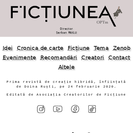
Director
Șerban PAVLU
Idei
Cronica de carte
Ficțiune
Tema
Zenob
Evenimente
Recomandări
Creatori
Contact
Altele
Prima revistă de creație hibridă, înființată
de Doina Ruști, pe 24 februarie 2020.
Editată de Asociația Creatorilor de Ficțiune