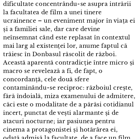
dificultate concentrându⁠-⁠se asupra intrării
la facultatea de film a unei tinere
ucrainence – un eveniment major în viața ei
și a familiei sale, dar care devine
neînsemnat când este replasat în contextul
mai larg al existenței lor, anume faptul că
trăiesc în Donbasul răscolit de război.
Această aparentă contradicție între micro și
macro se revelează a fi, de fapt, o
concordanță, cele două sfere
contaminându⁠-⁠se reciproc: războiul crește,
fără îndoială, miza examenului de admitere,
căci este o modalitate de a părăsi cotidianul
incert, punctat de vești alarmante și de
atacuri nocturne; iar pasiunea pentru
cinema a protagonistei și hotărârea ei,
odată admisă la facultate, de a face un film