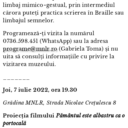
limbaj mimico⁠-⁠gestual, prin intermediul
cărora puteți practica scrierea în Braille sau
limbajul semnelor.
Programează-ți vizita la numărul
0736.598.451 (WhatsApp) sau la adresa
programe@mnlr.ro
(Gabriela Toma) și nu
uita să consulți informațiile cu privire la
vizitarea muzeului.
_______
Joi, 7 iulie 2022, ora 19.30
Grădina MNLR, Strada Nicolae Crețulescu 8
Proiecția filmului
Pământul este albastru ca o
portocală