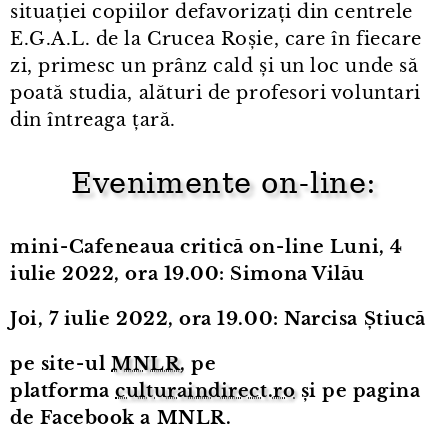
situației copiilor defavorizați din centrele
E.G.A.L. de la Crucea Roșie, care în fiecare
zi, primesc un prânz cald și un loc unde să
poată studia, alături de profesori voluntari
din întreaga țară.
Evenimente on⁠-⁠line:
mini⁠-⁠Cafeneaua critică on⁠-⁠line Luni, 4
iulie 2022, ora 19.00: Simona Vilău
Joi, 7 iulie 2022, ora 19.00: Narcisa Știucă
pe
site⁠-⁠ul
MNLR
, pe
platforma
culturaindirect.ro
și pe pagina
de Facebook a MNLR.