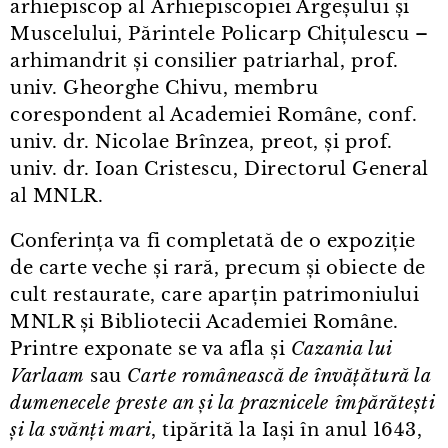
arhiepiscop al Arhiepiscopiei Argeșului și
Muscelului, Părintele Policarp Chițulescu –
arhimandrit și consilier patriarhal, prof.
univ. Gheorghe Chivu, membru
corespondent al Academiei Române, conf.
univ. dr. Nicolae Brînzea, preot, și prof.
univ. dr. Ioan Cristescu, Directorul General
al MNLR.
Conferința va fi completată de o expoziție
de carte veche și rară, precum și obiecte de
cult restaurate, care aparțin patrimoniului
MNLR și Bibliotecii Academiei Române.
Printre exponate se va afla și
Cazania lui
Varlaam
sau
Carte românească de învățătură la
dumenecele preste an și la praznicele împărătești
și la svănți mari
, tipărită la Iași în anul 1643,