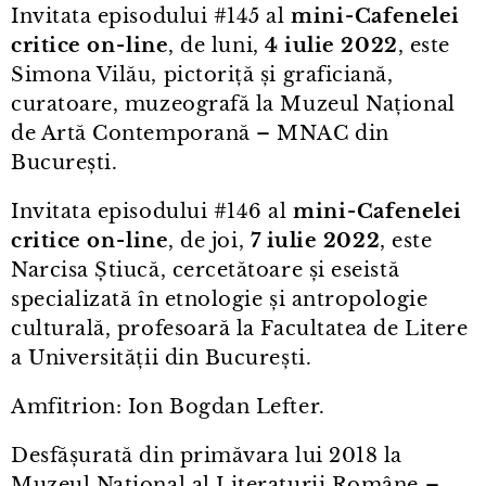
Invitata episodului #145 al
mini⁠-⁠Cafenelei
critice
on⁠-⁠line
, de luni,
4 iulie 2022
, este
Simona Vilău, pictoriță și graficiană,
curatoare, muzeografă la Muzeul Național
de Artă Contemporană – MNAC din
București.
Invitata episodului #146 al
mini⁠-⁠Cafenelei
critice
on⁠-⁠line
, de joi,
7 iulie 2022
, este
Narcisa Știucă, cercetătoare și eseistă
specializată în etnologie și antropologie
culturală, profesoară la Facultatea de Litere
a Universității din București.
Amfitrion: Ion Bogdan Lefter.
Desfășurată din primăvara lui 2018 la
Muzeul Național al Literaturii Române –