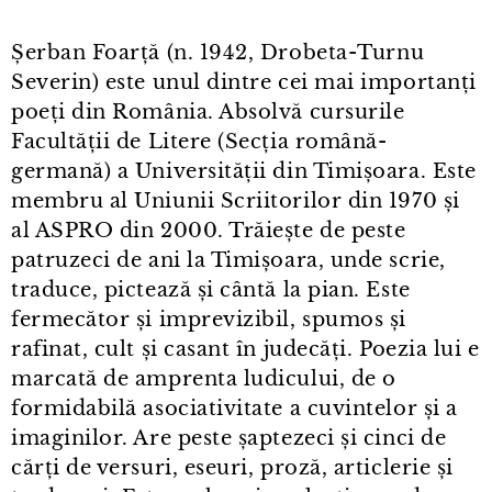
Șerban Foarță (n. 1942, Drobeta⁠-⁠Turnu
Severin) este unul dintre cei mai importanți
poeți din România. Absolvă cursurile
Facultății de Litere (Secția română-
germană) a Universității din Timișoara. Este
membru al Uniunii Scriitorilor din 1970 și
al ASPRO din 2000. Trăiește de peste
patruzeci de ani la Timișoara, unde scrie,
traduce, pictează și cântă la pian. Este
fermecător și imprevizibil, spumos și
rafinat, cult și casant în judecăți. Poezia lui e
marcată de amprenta ludicului, de o
formidabilă asociativitate a cuvintelor și a
imaginilor. Are peste șaptezeci și cinci de
cărți de versuri, eseuri, proză, articlerie și