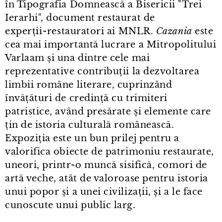
în Tipografia Domnească a Bisericii "Trei
Ierarhi", document restaurat de
experții⁠-⁠restauratori ai MNLR.
Cazania
este
cea mai importantă lucrare a Mitropolitului
Varlaam și una dintre cele mai
reprezentative contribuții la dezvoltarea
limbii române literare, cuprinzând
învățături de credință cu trimiteri
patristice, având presărate și elemente care
țin de istoria culturală românească.
Expoziția este un bun prilej pentru a
valorifica obiecte de patrimoniu restaurate,
uneori, printr⁠-⁠o muncă sisifică, comori de
artă veche, atât de valoroase pentru istoria
unui popor și a unei civilizații, și a le face
cunoscute unui public larg.