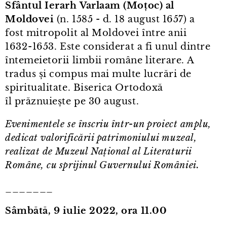
Sfântul Ierarh Varlaam (Moțoc) al
Moldovei
(n. 1585 - d. 18 august 1657) a
fost mitropolit al Moldovei între anii
1632⁠-⁠1653. Este considerat a fi unul dintre
întemeietorii limbii române literare. A
tradus și compus mai multe lucrări de
spiritualitate. Biserica Ortodoxă
îl prăznuiește pe 30 august.
Evenimentele se înscriu într⁠-⁠un proiect amplu,
dedicat valorificării patrimoniului muzeal,
realizat de Muzeul Național al Literaturii
Române, cu sprijinul Guvernului României.
_______
Sâmbătă, 9 iulie 2022, ora 11.00