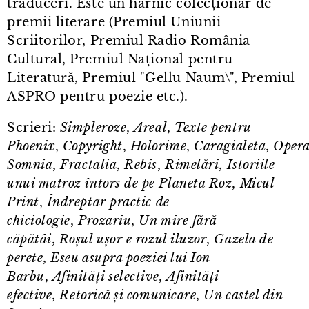
traduceri. Este un harnic colecționar de
premii literare (Premiul Uniunii
Scriitorilor, Premiul Radio România
Cultural, Premiul Național pentru
Literatură, Premiul "Gellu Naum\", Premiul
ASPRO pentru poezie etc.).
Scrieri:
Simpleroze
,
Areal
,
Texte pentru
Phoenix
,
Copyright
,
Holorime
,
Caragialeta
,
Oper
Somnia
,
Fractalia
,
Rebis
,
Rimelări
,
Istoriile
unui matroz întors de pe Planeta Roz
,
Micul
Print
,
Îndreptar practic de
chiciologie
,
Prozariu
,
Un mire fără
căpătâi
,
Roșul ușor e rozul iluzor
,
Gazela de
perete
,
Eseu asupra poeziei lui Ion
Barbu
,
Afinități selective
,
Afinități
efective
,
Retorică și comunicare
,
Un castel din