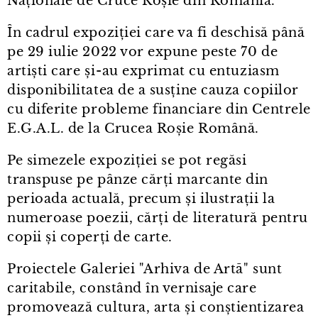
Naționale de Cruce Roșie din România.
În cadrul expoziției care va fi deschisă până
pe 29 iulie 2022 vor expune peste 70 de
artiști care și⁠-⁠au exprimat cu entuziasm
disponibilitatea de a susține cauza copiilor
cu diferite probleme financiare din Centrele
E.G.A.L. de la Crucea Roșie Română.
Pe simezele expoziției se pot regăsi
transpuse pe pânze cărți marcante din
perioada actuală, precum și ilustrații la
numeroase poezii, cărți de literatură pentru
copii și coperți de carte.
Proiectele Galeriei "Arhiva de Artā" sunt
caritabile, constând în vernisaje care
promovează cultura, arta și conștientizarea