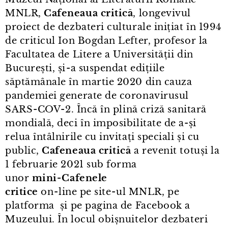
MNLR,
Cafeneaua critică
, longevivul
proiect de dezbateri culturale inițiat în 1994
de criticul Ion Bogdan Lefter, profesor la
Facultatea de Litere a Universității din
București, și⁠-⁠a suspendat edițiile
săptămânale în martie 2020 din cauza
pandemiei generate de coronavirusul
SARS⁠-⁠COV⁠-⁠2. Încă în plină criză sanitară
mondială, deci în imposibilitate de a-și
relua întâlnirile cu invitați speciali și cu
public,
Cafeneaua critică
a revenit totuși la
1 februarie 2021 sub forma
unor
mini⁠-⁠Cafenele
critice
on⁠-⁠line pe site⁠-⁠ul MNLR, pe
platforma și pe pagina de Facebook a
Muzeului. În locul obișnuitelor dezbateri