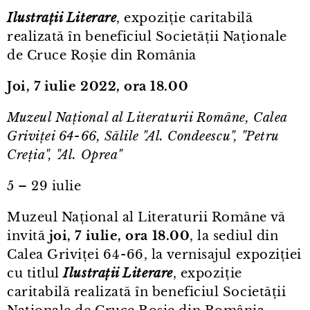
Ilustrații Literare
, expoziție caritabilă
realizată în beneficiul Societății Naționale
de Cruce Roșie din România
Joi, 7 iulie 2022, ora 18.00
Muzeul Național al Literaturii Române, Calea
Griviței 64⁠-⁠66, Sălile "Al. Condeescu", "Petru
Creția", "Al. Oprea"
5 – 29 iulie
Muzeul Național al Literaturii Române vă
invită
joi, 7 iulie, ora 18.00
, la sediul din
Calea Griviței 64⁠-⁠66, la vernisajul expoziției
cu titlul
Ilustrații Literare
, expoziție
caritabilă realizată în beneficiul Societății