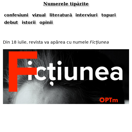
Numerele tipărite
confesiuni
vizual
literatură
interviuri
topuri
debut
istorii
opinii
Din 18 iulie, revista va apărea cu numele
Ficțiunea