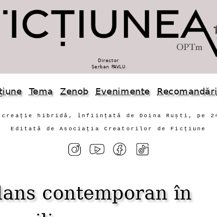
Director
Șerban PAVLU
țiune
Tema
Zenob
Evenimente
Recomandăr
 creație hibridă, înființată de Doina Ruști, pe 2
Editată de Asociația Creatorilor de Ficțiune
ans contemporan în