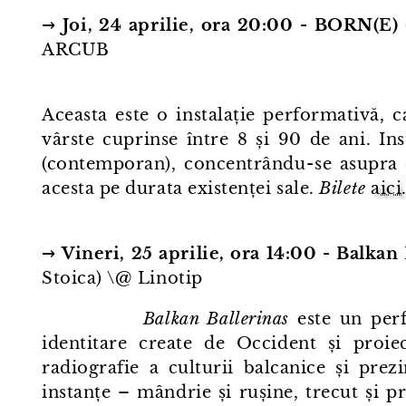
→
Joi, 24 aprilie, ora 20:00 - BORN(E)
ARCUB
Aceasta este o instalație performativă, 
vârste cuprinse între 8 și 90 de ani. In
(contemporan), concentrându⁠-⁠se asupra
acesta pe durata existenței sale.
Bilete
aici
→
Vineri, 25 aprilie, ora 14:00 - Balkan
Stoica) \@ Linotip
Balkan Ballerinas
este un perf
identitare create de Occident și proiec
radiografie a culturii balcanice și pre
instanțe – mândrie și rușine, trecut și pr