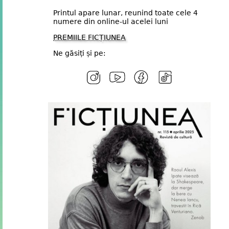
Printul apare lunar, reunind toate cele 4
numere din online-ul acelei luni
PREMIILE FICȚIUNEA
Ne găsiți și pe: