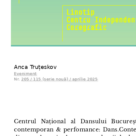
Anca Truțeskov
Eveniment
Nr.
205 / 115 (serie nouă) / aprilie 2025
Centrul Național al Dansului Bucure
contemporan & perfomance: Dans.Contex