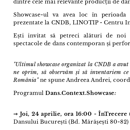
dintre cele mai relevante producții de da
Showcase⁠-⁠ul va avea loc în perioada 2
prezentate la CNDB, LINOTIP - Centru In
Ești invitat să petreci alături de noi 
spectacole de dans contemporan și perform
"Ultimul showcase organizat la CNDB a avut 
ne oprim, să observăm și să inventariem ce
România"
ne spune Andreea Andrei, coord
Programul
Dans.Context.Showcase
:
→
Joi, 24 aprilie, ora 16:00 - ÎnTrecere
(
Dansului București (Bd. Mărășești 80⁠-⁠82)