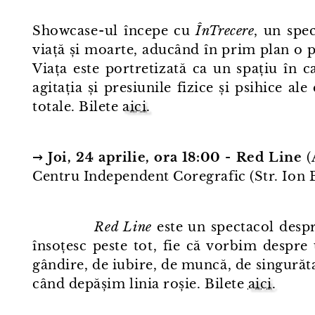
Showcase⁠-⁠ul începe cu
ÎnTrecere
, un spe
viață și moarte, aducând în prim plan o 
Viața este portretizată ca un spațiu în 
agitația și presiunile fizice și psihice al
totale. Bilete
aici.
→
Joi, 24 aprilie, ora 18:00 - Red Line
(
Centru Independent Coregrafic (Str. Ion B
Red Line
este un spectacol despr
însoțesc peste tot, fie că vorbim despre
gândire, de iubire, de muncă, de singurătat
când depășim linia roșie. Bilete
aici.