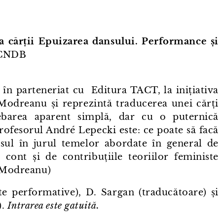
rea cărții Epuizarea dansului. Performance și
CNDB
 în parteneriat cu Editura TACT, la inițiativa
 Modreanu și reprezintă traducerea unei cărți
rebarea aparent simplă, dar cu o puternică
profesorul André Lepecki este: ce poate să facă
sul în jurul temelor abordate în general de
d cont și de contribuțiile teoriilor feministe
a Modreanu)
rte performative), D. Sargan (traducătoare) și
).
Intrarea este gatuită.