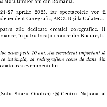
ns ale ultimilor ani din România.
4⁠-⁠27 aprilie 2025, iar spectacolele vor fi
dependent Coregrafic, ARCUB și la Galateca.
patru zile dedicate creației coregrafice: 11
ance, în patru locații iconice din București.
loc acum peste 10 ani. Am considerat important să
 se întâmplă, să radiografiem scena de dans din
onatoarea evenimentului.
Sofia Sitaru⁠-⁠Onofrei) \@ Centrul Național al