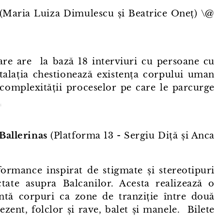
(Maria Luiza Dimulescu și Beatrice Oneț) \@
care are la bază 18 interviuri cu persoane cu
stalația chestionează existența corpului uman
 complexității proceselor pe care le parcurge
.
 Ballerinas
(Platforma 13 - Sergiu Diță și Anca
ormance inspirat de stigmate și stereotipuri
tate asupra Balcanilor. Acesta realizează o
zintă corpuri ca zone de tranziție între două
ezent, folclor și rave, balet și manele. Bilete