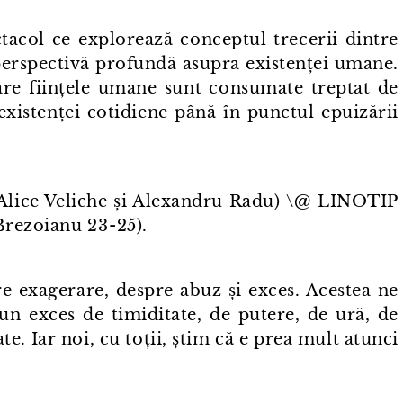
ctacol ce explorează conceptul trecerii dintre
perspectivă profundă asupra existenței umane.
care ființele umane sunt consumate treptat de
e existenței cotidiene până în punctul epuizării
Alice Veliche și Alexandru Radu) \@ LINOTIP
rezoianu 23⁠-⁠25).
e exagerare, despre abuz și exces. Acestea ne
 un exces de timiditate, de putere, de ură, de
e. Iar noi, cu toții, știm că e prea mult atunci