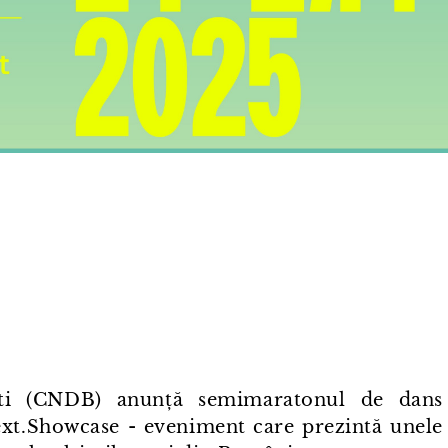
ști (CNDB) anunță semimaratonul de dans
t.Showcase - eveniment care prezintă unele