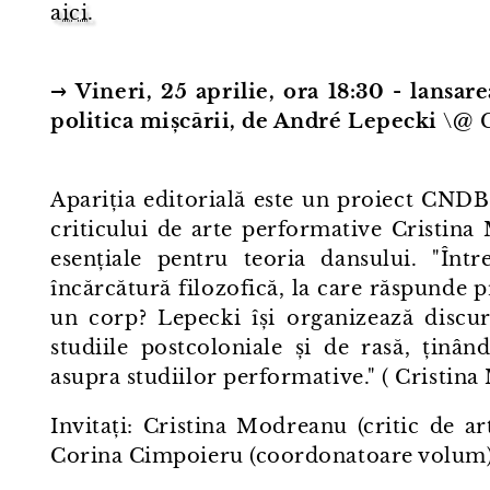
aici.
→
Vineri, 25 aprilie, ora 18:30 - lansa
politica mișcării, de André Lepecki
\@ 
Apariția editorială este un proiect CNDB
criticului de arte performative Cristina
esențiale pentru teoria dansului. "Înt
încărcătură filozofică, la care răspunde 
un corp? Lepecki își organizează discur
studiile postcoloniale și de rasă, ținân
asupra studiilor performative." ( Cristin
Invitați: Cristina Modreanu (critic de a
Corina Cimpoieru (coordonatoare volum