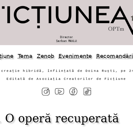
Director
Șerban PAVLU
țiune
Tema
Zenob
Evenimente
Recomandăr
 creație hibridă, înființată de Doina Ruști, pe 2
Editată de Asociația Creatorilor de Ficțiune
. O operă recuperată