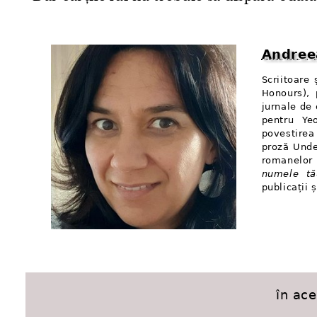
Andree
Scriitoare
Honours), 
jurnale de 
pentru Yeo
povestirea
proză Unde
romanelor 
numele tă
publicații ș
în ac