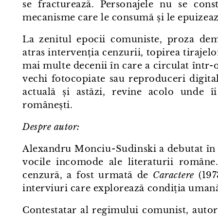
se fracturează. Personajele nu se cons
mecanisme care le consumă și le epuizeaz
La zenitul epocii comuniste, proza demi
atras intervenția cenzurii, topirea tirajel
mai multe decenii în care a circulat într⁠-
vechi fotocopiate sau reproduceri digitale
actuală și astăzi, revine acolo unde îi 
românești.
Despre autor:
Alexandru Monciu⁠-⁠Sudinski a debutat în p
vocile incomode ale literaturii român
cenzură, a fost urmată de
Caractere
(197
interviuri care explorează condiția umană
Contestatar al regimului comunist, autorul