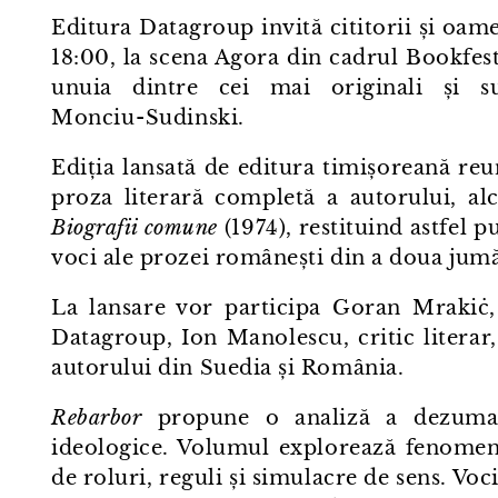
Editura Datagroup invită cititorii și oame
18:00, la scena Agora din cadrul Bookfest
unuia dintre cei mai originali și su
Monciu⁠-⁠Sudinski.
Ediția lansată de editura timișoreană reu
proza literară completă a autorului, al
Biografii comune
(1974), restituind astfel 
voci ale prozei românești din a doua jumăta
La lansare vor participa Goran Mrakiċ, 
Datagroup, Ion Manolescu, critic literar
autorului din Suedia și România.
Rebarbor
propune o analiză a dezumani
ideologice. Volumul explorează fenomenul
de roluri, reguli și simulacre de sens. Voc