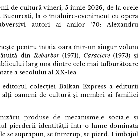
nii de cultură vineri, 5 iunie 2026, de la orele
 București, la o întâlnire⁠-⁠eveniment cu opera
bversivi autori ai anilor ’70: Alexandru
nește pentru întâia oară într⁠-⁠un singur volum
cătuită din
Rebarbor
(1971),
Caractere
(1973) și
publicului larg una dintre cele mai tulburătoare
te a secolului al XX⁠-⁠lea.
editorul colecției Balkan Express a editurii
, alți oameni de cultură și membri ai familiei
zării produse de mecanismele sociale și
 pierderii identității într⁠-⁠o lume dominată
ile se suprapun, se întrerup, se pierd. Limbajul