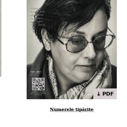
⤓ PDF
Numerele tipărite