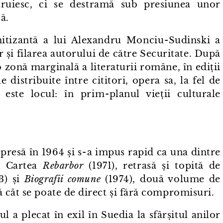
truiesc, ci se destramă sub presiunea unor
ă.
tizantă a lui Alexandru Monciu⁠-⁠Sudinski a
or și filarea autorului de către Securitate. După
⁠o zonă marginală a literaturii române, în ediții
 distribuite între cititori, opera sa, la fel de
este locul: în prim⁠-⁠planul vieții culturale
resă în 1964 și s⁠-⁠a impus rapid ca una dintre
e. Cartea
Rebarbor
(1971), retrasă și topită de
3) și
Biografii comune
(1974), două volume de
 cât se poate de direct și fără compromisuri.
 a plecat în exil în Suedia la sfârșitul anilor