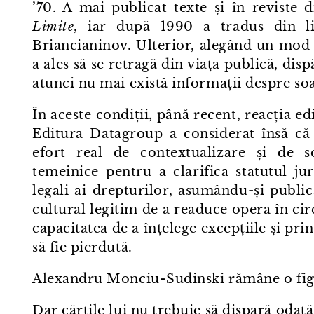
’70. A mai publicat texte și în reviste 
Limite
, iar după 1990 a tradus din 
Briancianinov. Ulterior, alegând un mod de 
a ales să se retragă din viața publică, di
atunci nu mai există informații despre soa
În aceste condiții, până recent, reacția ed
Editura Datagroup a considerat însă că 
efort real de contextualizare și de s
temeinice pentru a clarifica statutul jur
legali ai drepturilor, asumându-și public
cultural legitim de a readuce opera în circ
capacitatea de a înțelege excepțiile și pri
să fie pierdută.
Alexandru Monciu⁠-⁠Sudinski rămâne o fig
Dar cărțile lui nu trebuie să dispară odată