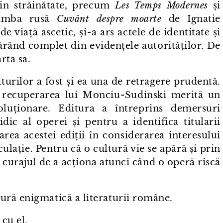
din străinătate, precum
Les Temps Modernes
și
limba rusă
Cuvânt despre moarte
de Ignatie
viață ascetic, și⁠-⁠a ars actele de identitate și
spărând complet din evidențele autorităților. De
rta sa.
iturilor a fost și ea una de retragere prudentă.
recuperarea lui Monciu⁠-⁠Sudinski merită un
oluționare. Editura a întreprins demersuri
idic al operei și pentru a identifica titularii
area acestei ediții în considerarea interesului
ulație. Pentru că o cultură vie se apără și prin
n curajul de a acționa atunci când o operă riscă
ură enigmatică a literaturii române.
 cu el.