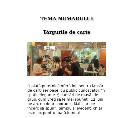
TEMA NUMĂRULUI
Târgurile de carte
O piață puternică oferă loc pentru lansări
de cărți serioase, cu public cunoscător, în
spații elegante. Și lansări de masă, de
grup, cum vreți să le mai spuneți. 12 luni
pe an, nu doar sporadic. Mai clar, ce
încerc să spun?! Simplu și evident: chiar
este loc pentru toată lumea!