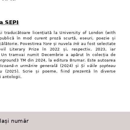
a SEPI
 și traducătoare licențiată la University of London (with
publică în mod curent proză scurtă, eseuri, poezie și
călătorie. Povestirea
Yore
și nuvela
Ink
au fost selectate
vil Literary Prize în 2022 și, respectiv, 2023, iar
 Un tramvai numit Decembrie a apărut în colecția de
rground3 TM din 2024, la editura Brumar. Este autoarea
I
coană-n urmărire generală
(2024) și
Și văile șopteau
u
(2025). Scrie și poeme, fiind prezentă în diverse
i antologii.
elași număr