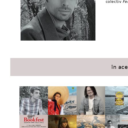
colectiv
Fe
în ac