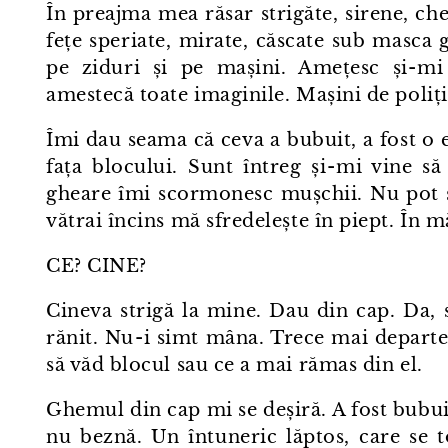
În preajma mea răsar strigăte, sirene, che
fețe speriate, mirate, căscate sub masca g
pe ziduri și pe mașini. Amețesc și⁠-⁠mi
amestecă toate imaginile. Mașini de poliți
Îmi dau seama că ceva a bubuit, a fost o exp
fața blocului. Sunt întreg și⁠-⁠mi vine s
gheare îmi scormonesc mușchii. Nu pot s
vătrai încins mă sfredelește în piept. În 
CE? CINE?
Cineva strigă la mine. Dau din cap. Da, 
rănit. Nu⁠-⁠i simt mâna. Trece mai departe
să văd blocul sau ce a mai rămas din el.
Ghemul din cap mi se deșiră. A fost bubuit
nu beznă. Un întuneric lăptos, care se to