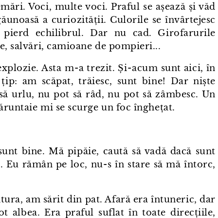
mări. Voci, multe voci. Praful se așează și văd
ăunoasă a curiozității. Culorile se învârtejesc
 pierd echilibrul. Dar nu cad. Girofarurile
e, salvări, camioane de pompieri...
lozie. Asta m⁠-⁠a trezit. Și⁠-⁠acum sunt aici, în
ă țip: am scăpat, trăiesc, sunt bine! Dar niște
ă urlu, nu pot să râd, nu pot să zâmbesc. Un
măruntaie mi se scurge un foc înghețat.
sunt bine. Mă pipăie, caută să vadă dacă sunt
. Eu rămân pe loc, nu⁠-⁠s în stare să mă întorc,
ura, am sărit din pat. Afară era întuneric, dar
t albea. Era praful suflat în toate direcțiile,