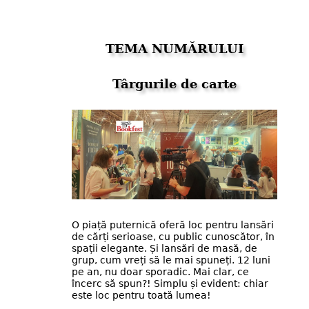
TEMA NUMĂRULUI
Târgurile de carte
O piață puternică oferă loc pentru lansări
de cărți serioase, cu public cunoscător, în
spații elegante. Și lansări de masă, de
grup, cum vreți să le mai spuneți. 12 luni
pe an, nu doar sporadic. Mai clar, ce
încerc să spun?! Simplu și evident: chiar
este loc pentru toată lumea!