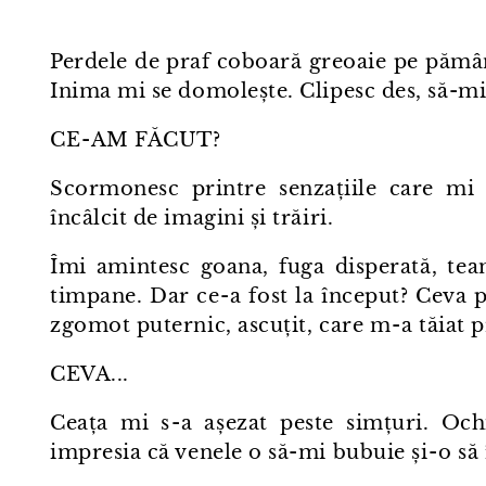
Perdele de praf coboară greoaie pe pământ.
Inima mi se domolește. Clipesc des, să-mi
CE⁠-⁠AM FĂCUT?
Scormonesc printre senzațiile care mi 
încâlcit de imagini și trăiri.
Îmi amintesc goana, fuga disperată, tea
timpane. Dar ce⁠-⁠a fost la început? Ceva 
zgomot puternic, ascuțit, care m⁠-⁠a tăiat 
CEVA...
Ceața mi s⁠-⁠a așezat peste simțuri. Oc
impresia că venele o să-mi bubuie și⁠-⁠o să