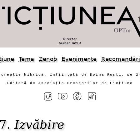
Director
Șerban PAVLU
țiune
Tema
Zenob
Evenimente
Recomandăr
 creație hibridă, înființată de Doina Ruști, pe 2
Editată de Asociația Creatorilor de Ficțiune
97.
Izvăbire