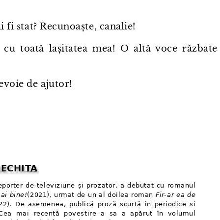
i fi stat? Recunoaște, canalie!
g cu toată lașitatea mea! O altă voce răzbate
evoie de ajutor!
NECHITA
reporter de televiziune și prozator, a debutat cu romanul
ai bine!
(2021), urmat de un al doilea roman
Fir⁠-⁠ar ea de
2). De asemenea, publică proză scurtă în periodice si
 Cea mai recentă povestire a sa a apărut în volumul