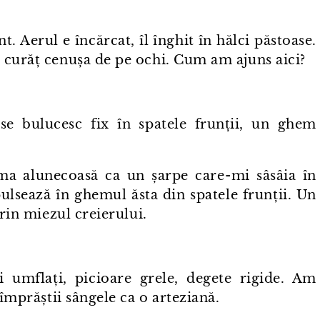
 Aerul e încărcat, îl înghit în hălci păstoase.
 curăț cenușa de pe ochi. Cum am ajuns aici?
se bulucesc fix în spatele frunții, un ghem
ma alunecoasă ca un șarpe care⁠-⁠mi sâsâia în
pulsează în ghemul ăsta din spatele frunții. Un
prin miezul creierului.
hi umflați, picioare grele, degete rigide. Am
 împrăștii sângele ca o arteziană.