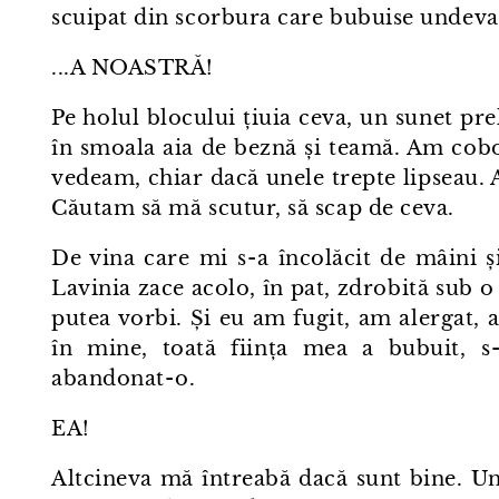
scuipat din scorbura care bubuise undeva
...A NOASTRĂ!
Pe holul blocului țiuia ceva, un sunet pr
în smoala aia de beznă și teamă. Am cobo
vedeam, chiar dacă unele trepte lipseau. A
Căutam să mă scutur, să scap de ceva.
De vina care mi s⁠-⁠a încolăcit de mâini 
Lavinia zace acolo, în pat, zdrobită sub 
putea vorbi. Și eu am fugit, am alergat, 
în mine, toată ființa mea a bubuit, s⁠-
abandonat⁠-⁠o.
EA!
Altcineva mă întreabă dacă sunt bine. Un 