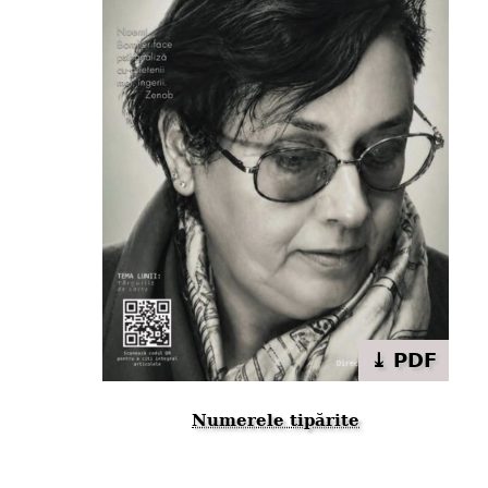
⤓ PDF
Numerele tipărite