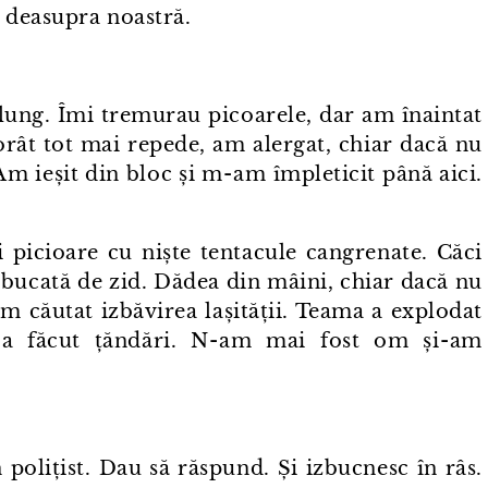
 deasupra noastră.
elung. Îmi tremurau picoarele, dar am înaintat
rât tot mai repede, am alergat, chiar dacă nu
m ieșit din bloc și m⁠-⁠am împleticit până aici.
și picioare cu niște tentacule cangrenate. Căci
o bucată de zid. Dădea din mâini, chiar dacă nu
am căutat izbăvirea lașității. Teama a explodat
⁠a făcut țăndări. N⁠-⁠am mai fost om și⁠-⁠am
polițist. Dau să răspund. Și izbucnesc în râs.