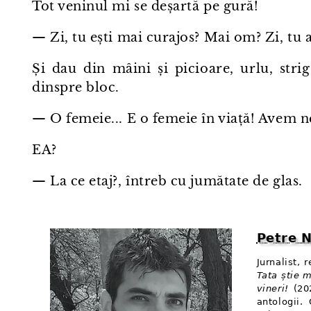
Tot veninul mi se deșartă pe gură!
— Zi, tu ești mai curajos? Mai om? Zi, tu a
Și dau din mâini și picioare, urlu, stri
dinspre bloc.
— O femeie... E o femeie în viață! Avem n
EA?
— La ce etaj?, întreb cu jumătate de glas.
Petre 
Jurnalist, 
Tata știe m
vineri!
(202
antologii.