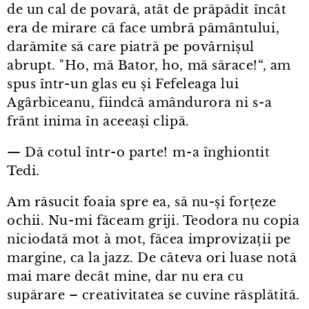
de un cal de povară, atât de prăpădit încât
era de mirare că face umbră pământului,
darămite să care piatră pe povârnișul
abrupt. "Ho, mă Bator, ho, mă sărace!“, am
spus într⁠-⁠un glas eu și Fefeleaga lui
Agârbiceanu, fiindcă amândurora ni s⁠-⁠a
frânt inima în aceeași clipă.
— Dă cotul într⁠-⁠o parte! m⁠-⁠a înghiontit
Tedi.
Am răsucit foaia spre ea, să nu-și forțeze
ochii. Nu⁠-⁠mi făceam griji. Teodora nu copia
niciodată mot à mot, făcea improvizații pe
margine, ca la jazz. De câteva ori luase notă
mai mare decât mine, dar nu era cu
supărare – creativitatea se cuvine răsplătită.