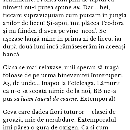
nimeni nu⁠-⁠i putea spune
nu
. Dar... hei,
fiecare supraviețuiam cum puteam în jungla
anilor de liceu! Și⁠-⁠apoi, îmi plăcea Teodora
și nu fiindcă îl avea pe vino⁠-⁠ncoaʼ. Se
așezase lângă mine în prima zi de liceu, iar
după două luni încă rămăseserăm în aceeași
bancă.
Clasa se mai relaxase, unii sperau să tragă
foloase de pe urma binevenitei întreruperi.
Aș, de unde... Înapoi la Fefeleaga. Lămurit
că n⁠-⁠o să scoată nimic de la noi, BB ne⁠-⁠a
pus
să luăm taurul de coarne
. Extemporal!
Ceva care dădea fiori tuturor – clasei de
groază, mie de nerăbdare. Extemporalul
îmi părea o gură de oxigen. Ca și cum