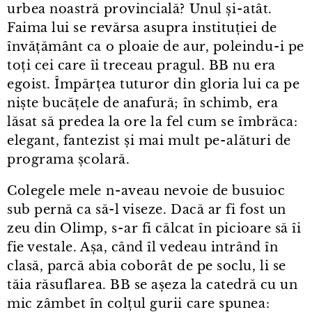
urbea noastră provincială? Unul și⁠-⁠atât.
Faima lui se revărsa asupra instituției de
învățământ ca o ploaie de aur, poleindu⁠-⁠i pe
toți cei care îi treceau pragul. BB nu era
egoist. Împărțea tuturor din gloria lui ca pe
niște bucățele de anafură; în schimb, era
lăsat să predea la ore la fel cum se îmbrăca:
elegant, fantezist și mai mult pe⁠-⁠alături de
programa școlară.
Colegele mele n⁠-⁠aveau nevoie de busuioc
sub pernă ca să-l viseze. Dacă ar fi fost un
zeu din Olimp, s⁠-⁠ar fi călcat în picioare să îi
fie vestale. Așa, când îl vedeau intrând în
clasă, parcă abia coborât de pe soclu, li se
tăia răsuflarea. BB se așeza la catedră cu un
mic zâmbet în colțul gurii care spunea: