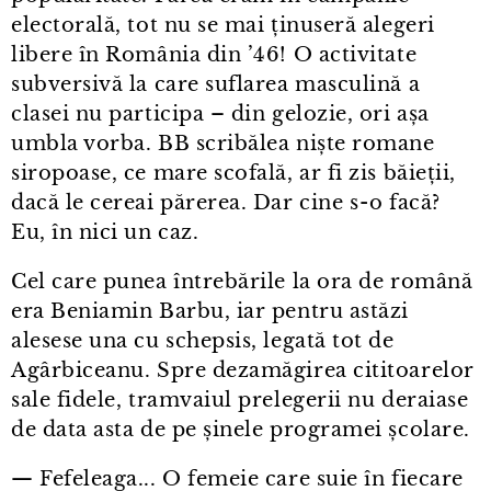
electorală, tot nu se mai ținuseră alegeri
libere în România din ’46! O activitate
subversivă la care suflarea masculină a
clasei nu participa – din gelozie, ori așa
umbla vorba. BB scribălea niște romane
siropoase, ce mare scofală, ar fi zis băieții,
dacă le cereai părerea. Dar cine s⁠-⁠o facă?
Eu, în nici un caz.
Cel care punea întrebările la ora de română
era Beniamin Barbu, iar pentru astăzi
alesese una cu schepsis, legată tot de
Agârbiceanu. Spre dezamăgirea cititoarelor
sale fidele, tramvaiul prelegerii nu deraiase
de data asta de pe șinele programei școlare.
— Fefeleaga... O femeie care suie în fiecare