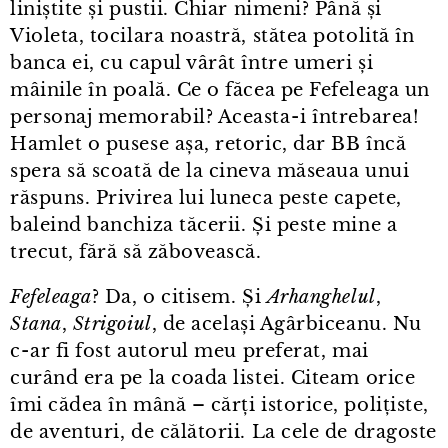
liniștite și pustii. Chiar nimeni? Până și
Violeta, tocilara noastră, stătea potolită în
banca ei, cu capul vârât între umeri și
mâinile în poală. Ce o făcea pe Fefeleaga un
personaj memorabil? Aceasta⁠-⁠i întrebarea!
Hamlet o pusese așa, retoric, dar BB încă
spera să scoată de la cineva măseaua unui
răspuns. Privirea lui luneca peste capete,
baleind banchiza tăcerii. Și peste mine a
trecut, fără să zăbovească.
Fefeleaga
? Da, o citisem. Și
Arhanghelul
,
Stana
,
Strigoiul
, de același Agârbiceanu. Nu
c⁠-⁠ar fi fost autorul meu preferat, mai
curând era pe la coada listei. Citeam orice
îmi cădea în mână – cărți istorice, polițiste,
de aventuri, de călătorii. La cele de dragoste