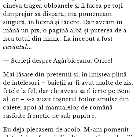
cineva trăgea obloanele și îi făcea pe toți
dimprejur să dispară; mă pomeneam
singură, în beznă și tăcere. Dar aveam în
mână un pix, o pagină albă și puterea de a
isca totul din nimic. La început a fost
cuvântul
...
— Scrieți despre Agârbiceanu. Orice!
Mai lăsase din pretenții și, în liniștea plină
de înțelesuri – băieții ar fi avut multe de zis,
fetele la fel, dar ele aveau să îl ierte pe Beni
al lor – s⁠-⁠a auzit foșnetul foilor smulse din
caiete, apoi al manualelor de română
răsfoite frenetic pe sub pupitre.
Eu deja plecasem de acolo. M⁠-⁠am pomenit