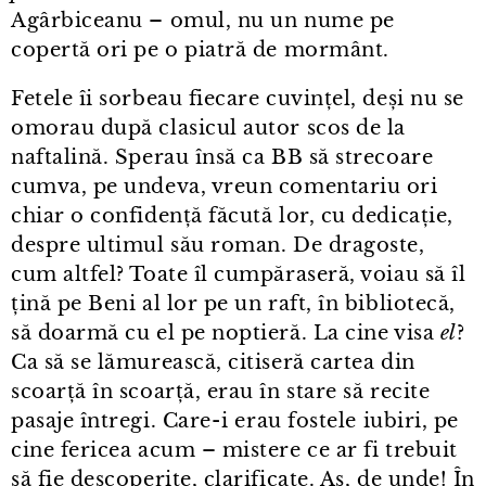
Agârbiceanu – omul, nu un nume pe
copertă ori pe o piatră de mormânt.
Fetele îi sorbeau fiecare cuvințel, deși nu se
omorau după clasicul autor scos de la
naftalină. Sperau însă ca BB să strecoare
cumva, pe undeva, vreun comentariu ori
chiar o confidență făcută lor, cu dedicație,
despre ultimul său roman. De dragoste,
cum altfel? Toate îl cumpăraseră, voiau să îl
țină pe Beni al lor pe un raft, în bibliotecă,
să doarmă cu el pe noptieră. La cine visa
el
?
Ca să se lămurească, citiseră cartea din
scoarță în scoarță, erau în stare să recite
pasaje întregi. Care⁠-⁠i erau fostele iubiri, pe
cine fericea acum – mistere ce ar fi trebuit
să fie descoperite, clarificate. Aș, de unde! În