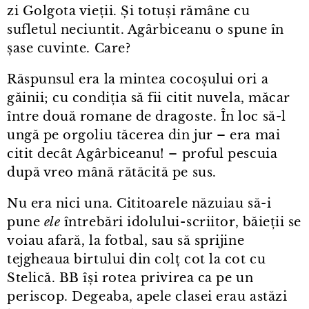
zi Golgota vieții. Și totuși rămâne cu
sufletul neciuntit. Agârbiceanu o spune în
șase cuvinte. Care?
Răspunsul era la mintea cocoșului ori a
găinii; cu condiția să fii citit nuvela, măcar
între două romane de dragoste. În loc să-l
ungă pe orgoliu tăcerea din jur – era mai
citit decât Agârbiceanu! – proful pescuia
după vreo mână rătăcită pe sus.
Nu era nici una. Cititoarele năzuiau să-i
pune
ele
întrebări idolului⁠-⁠scriitor, băieții se
voiau afară, la fotbal, sau să sprijine
tejgheaua birtului din colț cot la cot cu
Stelică. BB își rotea privirea ca pe un
periscop. Degeaba, apele clasei erau astăzi