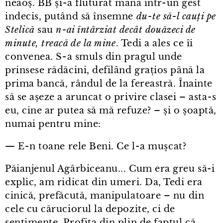
neaoș. BB și⁠-⁠a fluturat mâna într⁠-⁠un gest
indecis, putând să însemne
du⁠-⁠te să-l cauți pe
Stelică
sau
n⁠-⁠ai întârziat decât douăzeci de
minute, treacă de la mine
. Tedi a ales ce îi
convenea. S⁠-⁠a smuls din pragul unde
prinsese rădăcini, defilând grațios până la
prima bancă, rândul de la fereastră. Înainte
să se așeze a aruncat o privire clasei – asta⁠-⁠s
eu, cine ar putea să mă refuze? – și o șoaptă,
numai pentru mine:
— E⁠-⁠n toane rele Beni. Ce l⁠-⁠a mușcat?
Păianjenul Agârbiceanu... Cum era greu să-i
explic, am ridicat din umeri. Da, Tedi era
cinică, prefăcută, manipulatoare – nu din
cele cu căruciorul la depozite, ci de
sentimente. Profita din plin de faptul că