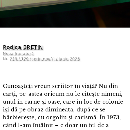
Rodica BRETIN
Noua literatură
Nr.
219 / 129 (serie nouă) / Iunie 2026
Cunoașteți vreun scriitor în viață? Nu din
cărți, pe⁠-⁠astea oricum nu le citește nimeni,
unul în carne și oase, care în loc de colonie
își dă pe obraz dimineața, după ce se
bărbierește, cu orgoliu și carismă. În 1973,
când l⁠-⁠am întâlnit – e doar un fel de a