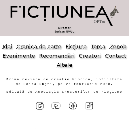
Director
Șerban PAVLU
Idei
Cronica de carte
Ficțiune
Tema
Zenob
Evenimente
Recomandări
Creatori
Contact
Altele
Prima revistă de creație hibridă, înființată
de Doina Ruști, pe 24 februarie 2020.
Editată de Asociația Creatorilor de Ficțiune