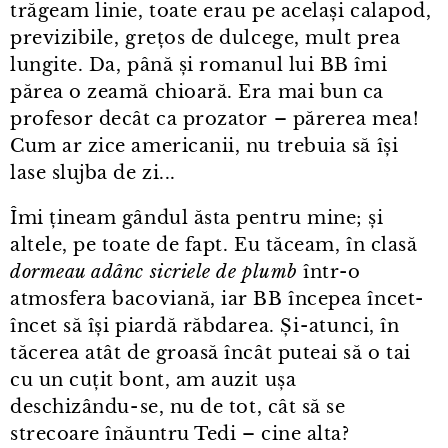
trăgeam linie, toate erau pe același calapod,
previzibile, grețos de dulcege, mult prea
lungite. Da, până și romanul lui BB îmi
părea o zeamă chioară. Era mai bun ca
profesor decât ca prozator – părerea mea!
Cum ar zice americanii, nu trebuia să își
lase slujba de zi...
Îmi țineam gândul ăsta pentru mine; și
altele, pe toate de fapt. Eu tăceam, în clasă
dormeau adânc sicriele de plumb
într⁠-⁠o
atmosfera bacoviană, iar BB începea încet-
încet să își piardă răbdarea. Și⁠-⁠atunci, în
tăcerea atât de groasă încât puteai să o tai
cu un cuțit bont, am auzit ușa
deschizându⁠-⁠se, nu de tot, cât să se
strecoare înăuntru Tedi – cine alta?