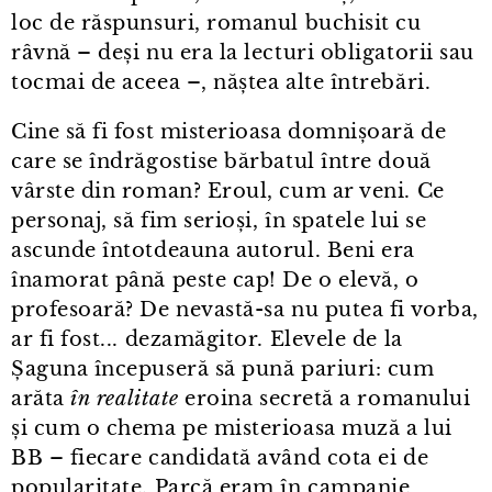
loc de răspunsuri, romanul buchisit cu
râvnă – deși nu era la lecturi obligatorii sau
tocmai de aceea –, năștea alte întrebări.
Cine să fi fost misterioasa domnișoară de
care se îndrăgostise bărbatul între două
vârste din roman? Eroul, cum ar veni. Ce
personaj, să fim serioși, în spatele lui se
ascunde întotdeauna autorul. Beni era
înamorat până peste cap! De o elevă, o
profesoară? De nevastă-sa nu putea fi vorba,
ar fi fost... dezamăgitor. Elevele de la
Șaguna începuseră să pună pariuri: cum
arăta
în
realitate
eroina secretă a romanului
și cum o chema pe misterioasa muză a lui
BB – fiecare candidată având cota ei de
popularitate. Parcă eram în campanie