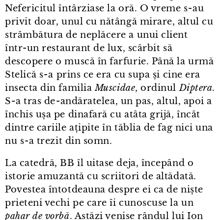
Nefericitul întârziase la oră. O vreme s⁠-⁠au
privit doar, unul cu nătângă mirare, altul cu
strâmbătura de neplăcere a unui client
într⁠-⁠un restaurant de lux, scârbit să
descopere o muscă în farfurie. Până la urmă
Stelică s⁠-⁠a prins ce era cu supa și cine era
insecta din familia
Muscidae
, ordinul
Diptera
.
S⁠-⁠a tras de⁠-⁠andăratelea, un pas, altul, apoi a
închis ușa pe dinafară cu atâta grijă, încât
dintre cariile ațipite în tăblia de fag nici una
nu s⁠-⁠a trezit din somn.
La catedră, BB îl uitase deja, începând o
istorie amuzantă cu scriitori de altădată.
Povestea întotdeauna despre ei ca de niște
prieteni vechi pe care îi cunoscuse la un
pahar de
vorbă
. Astăzi venise rândul lui Ion