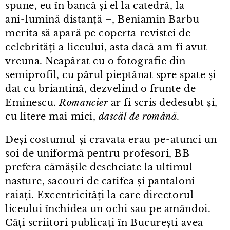
spune, eu în bancă și el la catedră, la
ani⁠-⁠lumină distanță –, Beniamin Barbu
merita să apară pe coperta revistei de
celebrități a liceului, asta dacă am fi avut
vreuna. Neapărat cu o fotografie din
semiprofil, cu părul pieptănat spre spate și
dat cu briantină, dezvelind o frunte de
Eminescu.
Romancier
ar fi scris dedesubt și,
cu litere mai mici,
dascăl de română
.
Deși costumul și cravata erau pe⁠-⁠atunci un
soi de uniformă pentru profesori, BB
prefera cămășile descheiate la ultimul
nasture, sacouri de catifea și pantaloni
raiați. Excentricități la care directorul
liceului închidea un ochi sau pe amândoi.
Câți scriitori publicați în București avea