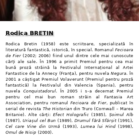
Rodica BRETIN
Rodica Bretin (1958) este scriitoare, specializată în
literatură fantastică, istorică, în special. Romanul
Fecioara
de Fier
(2002; 2006) fiind unul dintre cele mai cunoscute
cărți ale sale. În 1996 a primit Premiul pentru cea mai
bună proză străină la Festivalul Internațional al Artei
Fantastice de la Annecy (Franța), pentru nuvela
Negura
. În
2001 a câștigat Premiul Volaverunt (Premiul pentru proză
fantastică) la Festivalul din Valencia (Spania), pentru
nuvela
Conquistadorul
. În 2005 i s⁠-⁠a decernat Premiul
pentru cel mai bun roman străin al Fantasia Art
Association, pentru romanul
Fecioara de Fier
, publicat în
serial de revista
The Historian
din Truro (Cornwall – Marea
Britanie). Alte cărți:
Efect Holografic
(1985),
Șoimul Alb
(1987),
Uriașul cel Bun
(1989),
Drumul fără Sfârșit
(1991),
Cel care Vine din Urmă
(1993),
Lumea lui Hind
(1998),
Omul de Nisip
(2000).