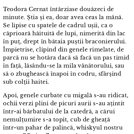
Teodora Cernat întârziase douăzeci de
minute. Știa și ea, doar avea ceas la mână.
Se lipise cu spatele de cadrul ușii, ca o
căprioară hăituită de lupi, nimerită din lac
în puț, drept în bătaia puștii braconierului.
Împietrise, clipind din genele rimelate, de
parcă nu se hotăra dacă să facă un pas timid
în față, lăsându⁠-⁠se la mila vânătorului, sau
să o zbughească înapoi în codru, sfârșind
sub colții haitei.
Apoi, genele curbate cu migală s⁠-⁠au ridicat,
ochii verzi plini de picuri aurii s⁠-⁠au ațintit
într⁠-⁠ai bărbatului de la catedră, a cărui
nemulțumire s⁠-⁠a topit, cub de gheață
într⁠-⁠un pahar de palincă, whiskyul nostru