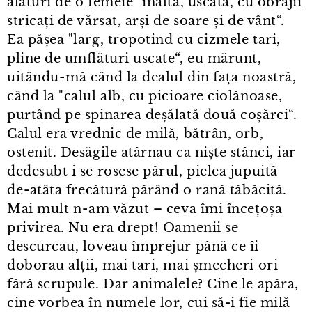
alături de o femeie "înaltă, uscată, cu obrajii
stricați de vărsat, arși de soare și de vânt“.
Ea pășea "larg, tropotind cu cizmele tari,
pline de umflături uscate“, eu mărunt,
uitându⁠-⁠mă când la dealul din fața noastră,
când la "calul alb, cu picioare ciolănoase,
purtând pe spinarea deșălată două coșărci“.
Calul era vrednic de milă, bătrân, orb,
ostenit. Desăgile atârnau ca niște stânci, iar
dedesubt i se rosese părul, pielea jupuită
de⁠-⁠atâta frecătură părând o rană tăbăcită.
Mai mult n⁠-⁠am văzut – ceva îmi încețoșa
privirea. Nu era drept! Oamenii se
descurcau, loveau împrejur până ce îi
doborau alții, mai tari, mai șmecheri ori
fără scrupule. Dar animalele? Cine le apăra,
cine vorbea în numele lor, cui să-i fie milă