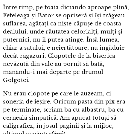
Între timp, pe foaia dictando aproape plină,
Fefeleaga și Bator se opriseră și își trăgeau
suflarea, agățați ca niște căpușe de coasta
dealului, unde răutatea celorlalți, mulți și
puternici, nu îi putea atinge. Însă lumea,
chiar a satului, e neiertătoare, nu îngăduie
decât răgazuri. Clopotele de la biserica
nevăzută din vale au pornit să bată,
mânându⁠-⁠i mai departe pe drumul
Golgotei.
Nu erau clopote pe care le auzeam, ci
soneria de ieșire. Oricum pasta din pix era
pe terminate, scriam ba cu albastru, ba cu
cerneală simpatică. Am apucat totuși să
caligrafiez, în josul paginii și la mijloc,
ultimul cuvânt:
sfârșit
.