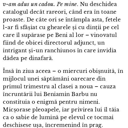
v⁠-⁠am adus un cadou. Pe mine
. Nu deschidea
catalogul decât rareori, când era în toane
proaste. De câte ori se întâmpla asta, fetele
l⁠-⁠ar fi sfâșiat cu ghearele și cu dinții pe cel
care îl supărase pe Beni al lor – vinovatul
fiind de obicei directorul adjunct, un
intrigant și⁠-⁠un ranchiunos în care invidia
dădea pe dinafară.
Însă în ziua aceea – o miercuri obișnuită, în
mijlocul unei săptămâni oarecare din
primul trimestru al clasei a noua – cauza
încruntării lui Beniamin Barbu nu
constituia o enigmă pentru nimeni.
Micșorase pleoapele, iar privirea lui îl tăia
ca o sabie de lumină pe elevul ce tocmai
deschisese ușa, încremenind în prag.