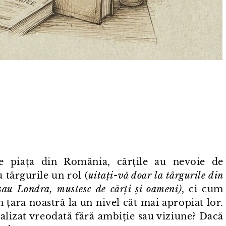
e piața din România, cărțile au nevoie de
 târgurile un rol (
uitați⁠-⁠vă doar la târgurile din
 sau Londra, mustesc de cărți și oameni)
, ci cum
n țara noastră la un nivel cât mai apropiat lor.
realizat vreodată fără ambiție sau viziune? Dacă