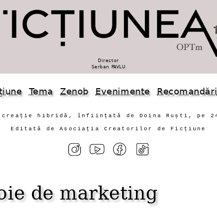
Director
Șerban PAVLU
țiune
Tema
Zenob
Evenimente
Recomandăr
 creație hibridă, înființată de Doina Ruști, pe 2
Editată de Asociația Creatorilor de Ficțiune
voie de marketing