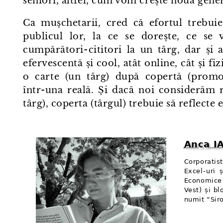
seniori, altfel, cum vom crește noua genera
Ca mușchetarii, cred că efortul trebuie
publicul lor, la ce se dorește, ce se
cumpărători⁠-⁠cititori la un târg, dar ș
efervescentă și cool, atât online, cât și fi
o carte (un târg) după copertă (promova
într⁠-⁠una reală. Și dacă noi considerăm
târg), coperta (târgul) trebuie să reflecte e
Anca I
Corporatis
Excel⁠-⁠uri
Economice 
Vest) și b
numit “Sir