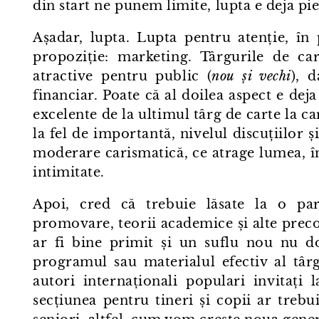
din start ne punem limite, lupta e deja pi
Așadar, lupta. Lupta pentru atenție, în
propoziție: marketing. Târgurile de ca
atractive pentru public (
nou și vechi
), d
financiar. Poate că al doilea aspect e dej
excelente de la ultimul târg de carte la c
la fel de importantă, nivelul discuțiilor și
moderare carismatică, ce atrage lumea, înt
intimitate.
Apoi, cred că trebuie lăsate la o pa
promovare, teorii academice și alte prec
ar fi bine primit și un suflu nou nu do
programul sau materialul efectiv al târ
autori internaționali populari invitați
secțiunea pentru tineri și copii ar trebui