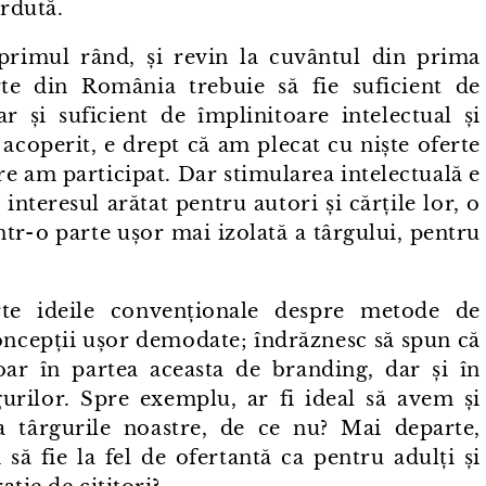
erdută.
 primul rând, și revin la cuvântul din prima
rte din România trebuie să fie suficient de
ar și suficient de împlinitoare intelectual și
a acoperit, e drept că am plecat cu niște oferte
are am participat. Dar stimularea intelectuală e
 interesul arătat pentru autori și cărțile lor, o
r⁠-⁠o parte ușor mai izolată a târgului, pentru
rte ideile convenționale despre metode de
oncepții ușor demodate; îndrăznesc să spun că
ar în partea aceasta de branding, dar și în
gurilor. Spre exemplu, ar fi ideal să avem și
 la târgurile noastre, de ce nu? Mai departe,
 să fie la fel de ofertantă ca pentru adulți și