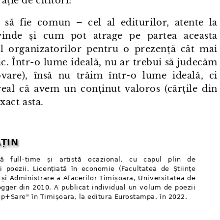
ție de cititori?
 să fie comun – cel al editurilor, atente la
 vinde și cum pot atrage pe partea aceasta
i al organizatorilor pentru o prezență cât mai
zic. Într⁠-⁠o lume ideală, nu ar trebui să judecăm
re), însă nu trăim într⁠-⁠o lume ideală, ci
 real că avem un conținut valoros (cărțile din
xact asta.
AȚIN
tă full⁠-⁠time și artistă ocazional, cu capul plin de
 și poezii. Licențiată în economie (Facultatea de Științe
și Administrare a Afacerilor Timișoara, Universitatea de
logger din 2010. A publicat individual un volum de poezii
op+Sare" în Timișoara, la editura Eurostampa, în 2022.