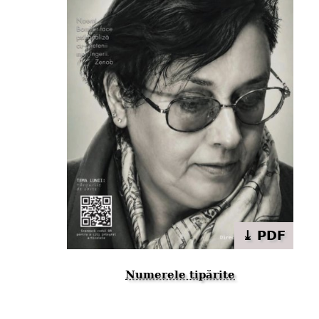
⤓ PDF
Numerele tipărite