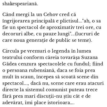
shakespeariană.
Când mergi la un Cehov cred că
îngrijorarea principală e plictisul..."ah, o sa
fie un spectacol de aproximativ trei ore, cu
decoruri albe, cu pauze lungi"...(lucruri de
care noua generație de public se teme).
Circula pe vremuri o legenda în lumea
teatrului conform căreia tovarășa Suzana
Gâdea cenzura spectacolele cu fundul; fiind
o persoana rubensiană, daca se foia prea
mult în scaun, începea să scoată scene din
spectacol..., dacă nu, scene care erau atacuri
directe la sistemul comunist puteau trece
fără prea mari discuții⁠-⁠nu știu cât e de
adevărat, îmi place istorioara….