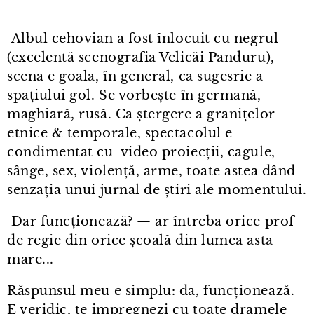
Albul cehovian a fost înlocuit cu negrul
(excelentă scenografia Velicăi Panduru),
scena e goala, în general, ca sugesrie a
spațiului gol. Se vorbește în germană,
maghiară, rusă. Ca ștergere a granițelor
etnice & temporale, spectacolul e
condimentat cu video proiecții, cagule,
sânge, sex, violență, arme, toate astea dând
senzația unui jurnal de știri ale momentului.
Dar funcționează? — ar întreba orice prof
de regie din orice școală din lumea asta
mare...
Răspunsul meu e simplu: da, funcționează.
E veridic, te impregnezi cu toate dramele