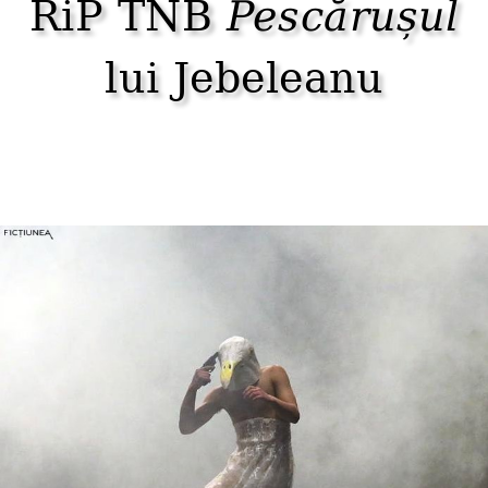
RiP TNB
Pescărușul
lui Jebeleanu