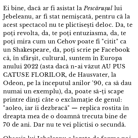
Ei bine, dacă ar fi asistat la
Pescărușul
lui
Jebeleanu, ar fi stat nemișcată, pentru că la
acest spectacol nu te plictisești deloc. Da, te
poți revolta, da, te poți entuziasma, da, te
poți mira cum un Cehov poate fi "citit" ca
un Shakespeare, da, poți scrie pe Facebook
că, în sfârșit, cultural, suntem în Europa
anului 2022 (asta dacă n⁠-⁠ai văzut AU PUS
CATUSE FLORILOR, de Hausvater, la
Odeon, pe la începutul anilor '90, ca să dau
numai un exemplu), da, poate să-ți scape
printre dinți câte o exclamație de genul:
"aoleo, iar îi dezbracă" — replica rostita în
dreapta mea de o doamnă trecuta bine de
70 de ani. Dar nu te vei plictisi o secundă.