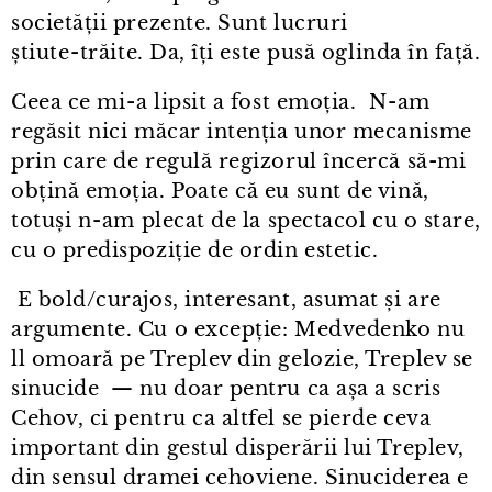
societății prezente. Sunt lucruri
știute⁠-⁠trăite. Da, îți este pusă oglinda în față.
Ceea ce mi⁠-⁠a lipsit a fost emoția. N⁠-⁠am
regăsit nici măcar intenția unor mecanisme
prin care de regulă regizorul încercă să-mi
obțină emoția. Poate că eu sunt de vină,
totuși n⁠-⁠am plecat de la spectacol cu o stare,
cu o predispoziție de ordin estetic.
E bold/curajos, interesant, asumat și are
argumente. Cu o excepție: Medvedenko nu
ll omoară pe Treplev din gelozie, Treplev se
sinucide — nu doar pentru ca așa a scris
Cehov, ci pentru ca altfel se pierde ceva
important din gestul disperării lui Treplev,
din sensul dramei cehoviene. Sinuciderea e