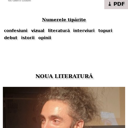
⤓ PDF
Numerele tipărite
confesiuni
vizual
literatură
interviuri
topuri
debut
istorii
opinii
NOUA LITERATURĂ