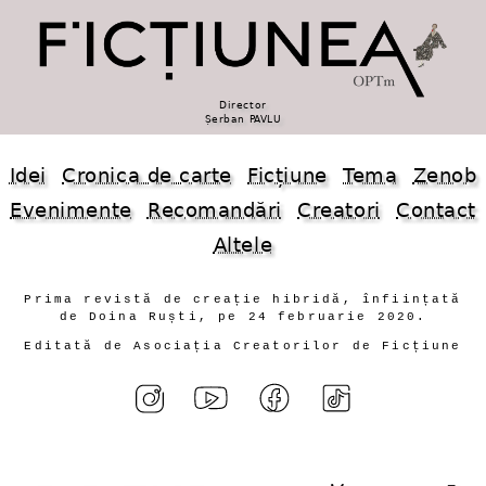
Director
Șerban PAVLU
Idei
Cronica de carte
Ficțiune
Tema
Zenob
Evenimente
Recomandări
Creatori
Contact
Altele
Prima revistă de creație hibridă, înființată
de Doina Ruști, pe 24 februarie 2020.
Editată de Asociația Creatorilor de Ficțiune