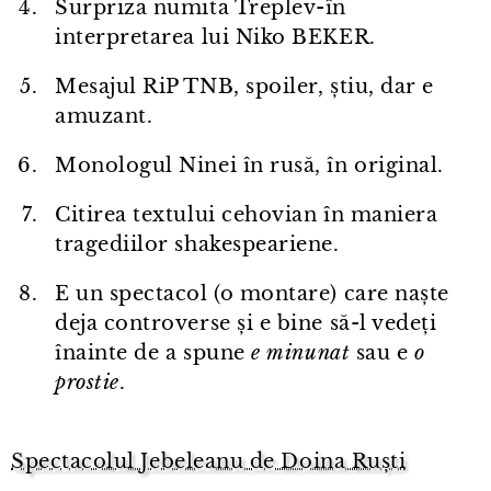
Surpriza numita Treplev-în
interpretarea lui Niko BEKER.
Mesajul RiP TNB, spoiler, știu, dar e
amuzant.
Monologul Ninei în rusă, în original.
Citirea textului cehovian în maniera
tragediilor shakespeariene.
E un spectacol (o montare) care naște
deja controverse și e bine să-l vedeți
înainte de a spune
e minunat
sau e
o
prostie
.
Spectacolul Jebeleanu de Doina Ruști