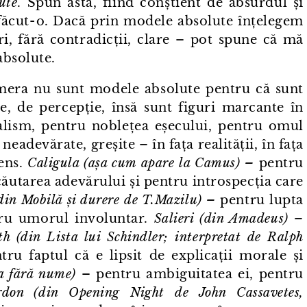
ute
. Spun asta, fiind conștient de absurdul și
ăcut⁠-⁠o. Dacă prin modele absolute înțelegem
ri, fără contradicții, clare – pot spune că mă
absolute.
mera nu sunt modele absolute pentru că sunt
e, de percepție, însă sunt figuri marcante în
lism, pentru noblețea eșecului, pentru omul
adevărate, greșite – în fața realității, în fața
sens.
Caligula (așa cum apare la Camus) –
pentru
căutarea adevărului și pentru introspecția care
din Mobilă și durere de T.Mazilu) –
pentru lupta
ntru umorul involuntar.
Salieri (din Amadeus) –
h (din Lista lui Schindler; interpretat de Ralph
ru faptul că e lipsit de explicații morale și
a fără nume)
– pentru ambiguitatea ei, pentru
rdon (din Opening Night de John Cassavetes,