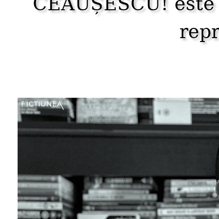
CEAUȘESCU! este u
rep