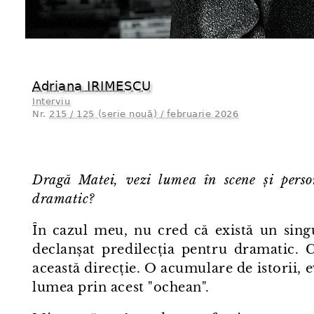
Adriana IRIMESCU
Interviu
Nr.
215 / 125 (serie nouă) / februarie 2026
Dragă Matei, vezi lumea în scene și perso
dramatic?
În cazul meu, nu cred că există un sin
declanșat predilecția pentru dramatic. 
această direcție. O acumulare de istorii, 
lumea prin acest "ochean".