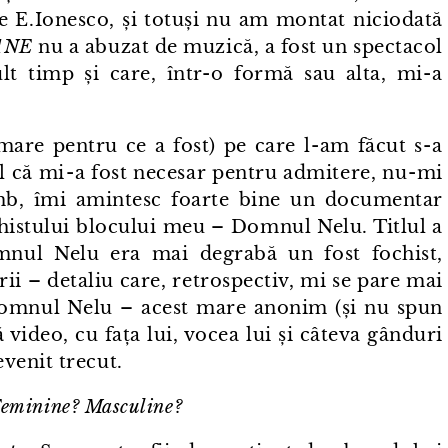
e E.Ionesco, și totuși nu am montat niciodată
ANE
nu a abuzat de muzică, a fost un spectacol
t timp și care, într⁠-⁠o formă sau alta, mi⁠-⁠a
re pentru ce a fost) pe care l⁠-⁠am făcut s⁠-⁠a
 că mi⁠-⁠a fost necesar pentru admitere, nu⁠-⁠mi
mb, îmi amintesc foarte bine un documentar
ochistului blocului meu – Domnul Nelu. Titlul a
ul Nelu era mai degrabă un fost fochist,
ii – detaliu care, retrospectiv, mi se pare mai
 Domnul Nelu – acest mare anonim (și nu spun
vă video, cu fața lui, vocea lui și câteva gânduri
venit trecut.
 Feminine? Masculine?