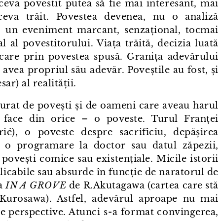
ceva povestit putea să fie mai interesant, mai
eva trăit. Povestea devenea, nu o analiză
 ci, un eveniment marcant, senzațional, tocmai
l al povestitorului. Viața trăită, decizia luată
ficare prin povestea spusă. Granița adevărului
avea propriul său adevăr. Poveștile au fost, și
r) al realității.
jurat de povești și de oameni care aveau harul
a face din orice – o poveste. Turul Franței
é), o poveste despre sacrificiu, depășirea
a o programare la doctor sau datul zăpezii,
ovești comice sau existențiale. Micile istorii
xplicabile sau absurde în funcție de naratorul de
ca
IN A GROVE
de R.Akutagawa (cartea care stă
urosawa). Astfel, adevărul aproape nu mai
e perspective. Atunci s⁠-⁠a format convingerea,