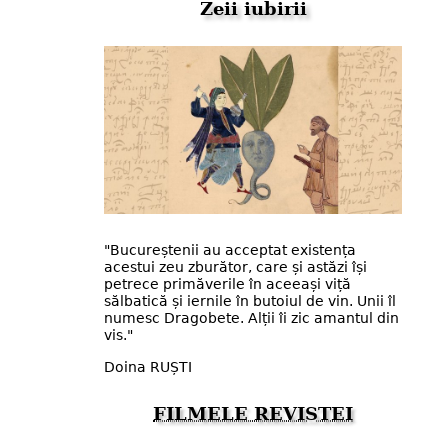
Zeii iubirii
"Bucureștenii au acceptat existența
acestui zeu zburător, care și astăzi își
petrece primăverile în aceeași viță
sălbatică și iernile în butoiul de vin. Unii îl
numesc Dragobete. Alții îi zic amantul din
vis."
Doina RUȘTI
FILMELE REVISTEI