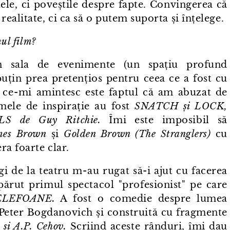
tele, ci poveștile despre fapte. Convingerea că
ealitate, ci ca să o putem suporta și înțelege.
ul film?
în sala de evenimente (un spațiu profund
uțin prea pretențios pentru ceea ce a fost cu
ce⁠-⁠mi amintesc este faptul că am abuzat de
mele de inspirație au fost
SNATCH și LOCK,
de Guy Ritchie.
Îmi este imposibil să
mes Brown
și
Golden Brown (The Stranglers)
cu
era foarte clar.
gi de la teatru m⁠-⁠au rugat să-i ajut cu facerea
ărut primul spectacol "profesionist" pe care
ELEFOANE.
A fost o comedie despre lumea
Peter Bogdanovich și construită cu fragmente
 și A.P. Cehov.
Scriind aceste rânduri, îmi dau