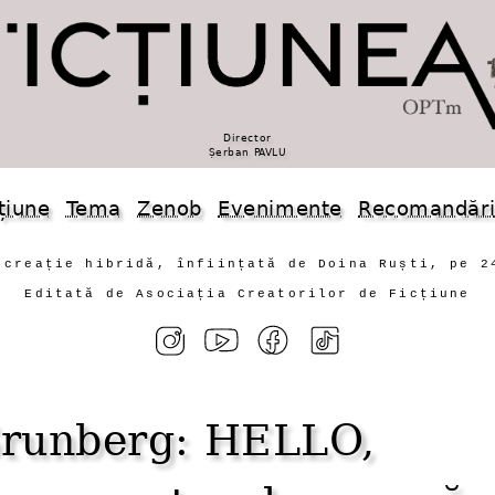
Director
Șerban PAVLU
țiune
Tema
Zenob
Evenimente
Recomandăr
 creație hibridă, înființată de Doina Ruști, pe 2
Editată de Asociația Creatorilor de Ficțiune
Grunberg: HELLO,