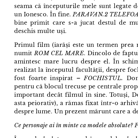
seama că începuturile mele sunt legate d
un Ionesco. În fine.
PARAVAN.2 TELEFO
bine primit care s⁠-⁠a jucat destul de mul
deschis multe uși.
Primul film (iarăși este un termen prea ma
numit
ROM CEL MARE
. Dincolo de faptul
amintesc mare lucru despre el. În schi
realizat la începutul facultății, despre f
fost foarte inspirat –
FOCHISTUL.
Domn
pentru că blocul trecuse pe centrale propr
important decât filmul în sine. Totuși,
asta peiorativ), a rămas fixat într⁠-⁠o arhi
despre lume. Un prezent mărunt care a de
Ce personaje ai în minte ca modele absolute?