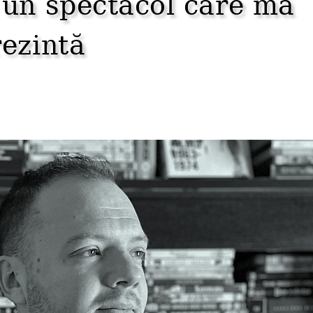
n spectacol care mă
rezintă