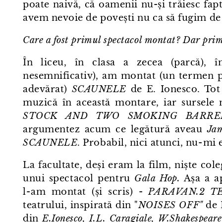
poate naivă, că oamenii nu-și trăiesc fap
avem nevoie de povești nu ca să fugim de r
Care a fost primul spectacol montat? Dar prim
În liceu, în clasa a zecea (parcă), 
nesemnificativ), am montat (un termen p
adevărat)
SCAUNELE
de E. Ionesco. Tot 
muzică în această montare, iar sursele 
STOCK AND TWO SMOKING BARRELS 
argumentez acum ce legătură aveau
Ja
SCAUNELE
. Probabil, nici atunci, nu⁠-⁠mi 
La facultate, deși eram la film, niște cole
unui spectacol pentru
Gala Hop.
Așa a ap
l⁠-⁠am montat (și scris) -
PARAVAN.2 T
teatrului, inspirată din "
NOISES OFF"
de 
din
E.Ionesco, I.L. Caragiale, W.Shakespeare