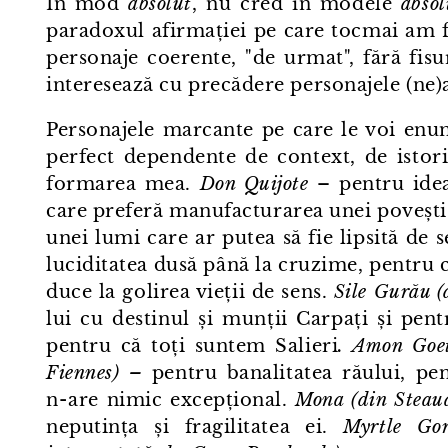
În mod
absolut
, nu cred în modele
absol
paradoxul afirmației pe care tocmai am f
personaje coerente, "de urmat", fără fisu
interesează cu precădere personajele (ne)
Personajele marcante pe care le voi enu
perfect dependente de context, de istori
formarea mea.
Don Quijote
– pentru idea
care preferă manufacturarea unei povești ne
unei lumi care ar putea să fie lipsită de 
luciditatea dusă până la cruzime, pentru 
duce la golirea vieții de sens.
Sile Gurău (
lui cu destinul și munții Carpați și pe
pentru că toți suntem Salieri
. Amon Goet
Fiennes) –
pentru banalitatea răului, pent
n⁠-⁠are nimic excepțional.
Mona (din Steau
neputința și fragilitatea ei.
Myrtle Go