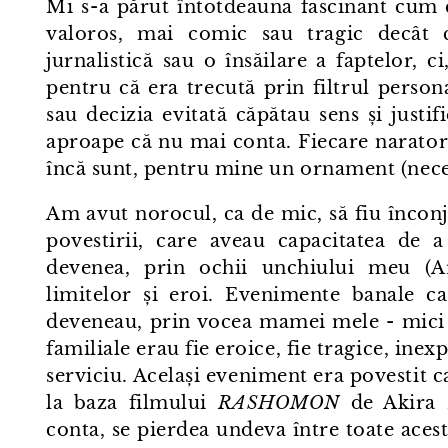
Mi s⁠-⁠a părut întotdeauna fascinant cum 
valoros, mai comic sau tragic decât c
jurnalistică sau o însăilare a faptelor,
pentru că era trecută prin filtrul persona
sau decizia evitată căpătau sens și justi
aproape că nu mai conta. Fiecare narator 
încă sunt, pentru mine un ornament (necesa
Am avut norocul, ca de mic, să fiu încon
povestirii, care aveau capacitatea de 
devenea, prin ochii unchiului meu (Ari
limitelor și eroi. Evenimente banale c
deveneau, prin vocea mamei mele - mici p
familiale erau fie eroice, fie tragice, ine
serviciu. Același eveniment era povestit 
la baza filmului
RASHOMON
de Akira K
conta, se pierdea undeva între toate acest