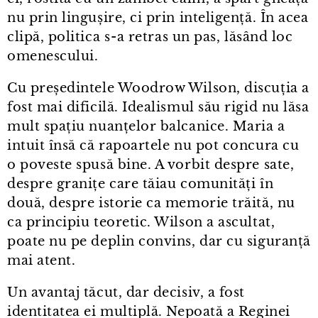
nu prin lingușire, ci prin inteligență. În acea
clipă, politica s⁠-⁠a retras un pas, lăsând loc
omenescului.
Cu președintele Woodrow Wilson, discuția a
fost mai dificilă. Idealismul său rigid nu lăsa
mult spațiu nuanțelor balcanice. Maria a
intuit însă că rapoartele nu pot concura cu
o poveste spusă bine. A vorbit despre sate,
despre granițe care tăiau comunități în
două, despre istorie ca memorie trăită, nu
ca principiu teoretic. Wilson a ascultat,
poate nu pe deplin convins, dar cu siguranță
mai atent.
Un avantaj tăcut, dar decisiv, a fost
identitatea ei multiplă. Nepoată a Reginei