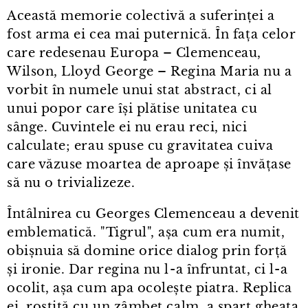
Această memorie colectivă a suferinței a
fost arma ei cea mai puternică. În fața celor
care redesenau Europa – Clemenceau,
Wilson, Lloyd George – Regina Maria nu a
vorbit în numele unui stat abstract, ci al
unui popor care își plătise unitatea cu
sânge. Cuvintele ei nu erau reci, nici
calculate; erau spuse cu gravitatea cuiva
care văzuse moartea de aproape și învățase
să nu o trivializeze.
Întâlnirea cu Georges Clemenceau a devenit
emblematică. "Tigrul", așa cum era numit,
obișnuia să domine orice dialog prin forță
și ironie. Dar regina nu l⁠-⁠a înfruntat, ci l⁠-⁠a
ocolit, așa cum apa ocolește piatra. Replica
ei, rostită cu un zâmbet calm, a spart gheața