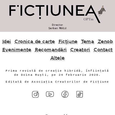
Director
Șerban PAVLU
Idei
Cronica de carte
Ficțiune
Tema
Zenob
Evenimente
Recomandări
Creatori
Contact
Altele
Prima revistă de creație hibridă, înființată
de Doina Ruști, pe 24 februarie 2020.
Editată de Asociația Creatorilor de Ficțiune