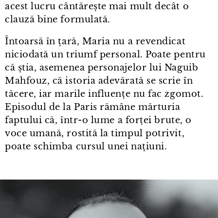
acest lucru cântărește mai mult decât o
clauză bine formulată.
Întoarsă în țară, Maria nu a revendicat
niciodată un triumf personal. Poate pentru
că știa, asemenea personajelor lui Naguib
Mahfouz, că istoria adevărată se scrie în
tăcere, iar marile influențe nu fac zgomot.
Episodul de la Paris rămâne mărturia
faptului că, într⁠-⁠o lume a forței brute, o
voce umană, rostită la timpul potrivit,
poate schimba cursul unei națiuni.