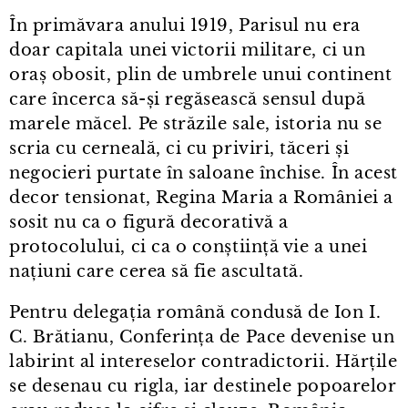
În primăvara anului 1919, Parisul nu era
doar capitala unei victorii militare, ci un
oraș obosit, plin de umbrele unui continent
care încerca să-și regăsească sensul după
marele măcel. Pe străzile sale, istoria nu se
scria cu cerneală, ci cu priviri, tăceri și
negocieri purtate în saloane închise. În acest
decor tensionat, Regina Maria a României a
sosit nu ca o figură decorativă a
protocolului, ci ca o conștiință vie a unei
națiuni care cerea să fie ascultată.
Pentru delegația română condusă de Ion I.
C. Brătianu, Conferința de Pace devenise un
labirint al intereselor contradictorii. Hărțile
se desenau cu rigla, iar destinele popoarelor