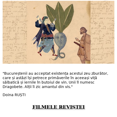
"Bucureștenii au acceptat existența acestui zeu zburător,
care și astăzi își petrece primăverile în aceeași viță
sălbatică și iernile în butoiul de vin. Unii îl numesc
Dragobete. Alții îi zic amantul din vis."
Doina RUȘTI
FILMELE REVISTEI