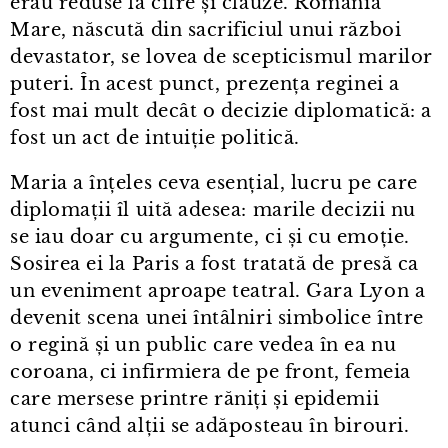
erau reduse la cifre și clauze. România
Mare, născută din sacrificiul unui război
devastator, se lovea de scepticismul marilor
puteri. În acest punct, prezența reginei a
fost mai mult decât o decizie diplomatică: a
fost un act de intuiție politică.
Maria a înțeles ceva esențial, lucru pe care
diplomații îl uită adesea: marile decizii nu
se iau doar cu argumente, ci și cu emoție.
Sosirea ei la Paris a fost tratată de presă ca
un eveniment aproape teatral. Gara Lyon a
devenit scena unei întâlniri simbolice între
o regină și un public care vedea în ea nu
coroana, ci infirmiera de pe front, femeia
care mersese printre răniți și epidemii
atunci când alții se adăposteau în birouri.