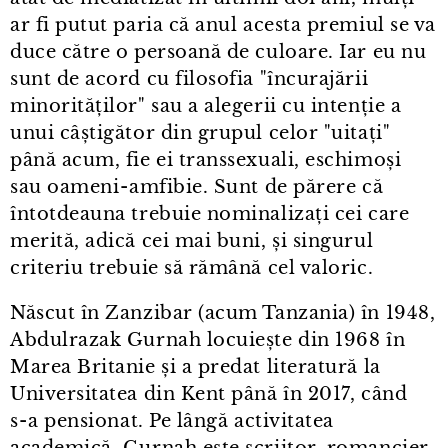
ar fi putut paria că anul acesta premiul se va
duce către o persoană de culoare. Iar eu nu
sunt de acord cu filosofia "încurajării
minorităților" sau a alegerii cu intenție a
unui câștigător din grupul celor "uitați"
până acum, fie ei transsexuali, eschimoși
sau oameni⁠-⁠amfibie. Sunt de părere că
întotdeauna trebuie nominalizați cei care
merită, adică cei mai buni, și singurul
criteriu trebuie să rămână cel valoric.
Născut în Zanzibar (acum Tanzania) în 1948,
Abdulrazak Gurnah locuiește din 1968 în
Marea Britanie și a predat literatură la
Universitatea din Kent până în 2017, când
s⁠-⁠a pensionat. Pe lângă activitatea