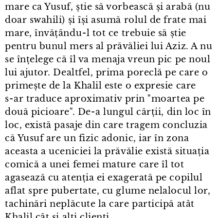
mare ca Yusuf, știe să vorbească și arabă (nu
doar swahili) și își asumă rolul de frate mai
mare, învățându⁠-⁠l tot ce trebuie să știe
pentru bunul mers al prăvăliei lui Aziz. A nu
se înțelege că îl va menaja vreun pic pe noul
lui ajutor. Dealtfel, prima poreclă pe care o
primește de la Khalil este o expresie care
s⁠-⁠ar traduce aproximativ prin "moartea pe
două picioare". De⁠-⁠a lungul cărții, din loc în
loc, există pasaje din care tragem concluzia
că Yusuf are un fizic adonic, iar în zona
aceasta a uceniciei la prăvălie există situația
comică a unei femei mature care îl tot
agasează cu atenția ei exagerată pe copilul
aflat spre pubertate, cu glume nelalocul lor,
tachinări neplăcute la care participă atât
Khalil cât și alți clienți.