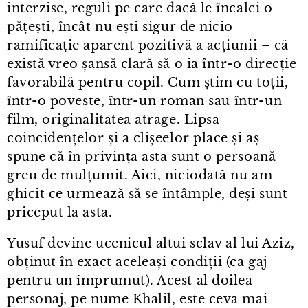
interzise, reguli pe care dacă le încalci o
pățești, încât nu ești sigur de nicio
ramificație aparent pozitivă a acțiunii – că
există vreo șansă clară să o ia într⁠-⁠o direcție
favorabilă pentru copil. Cum știm cu toții,
într⁠-⁠o poveste, într⁠-⁠un roman sau într⁠-⁠un
film, originalitatea atrage. Lipsa
coincidențelor și a clișeelor place și aș
spune că în privința asta sunt o persoană
greu de mulțumit. Aici, niciodată nu am
ghicit ce urmează să se întâmple, deși sunt
priceput la asta.
Yusuf devine ucenicul altui sclav al lui Aziz,
obținut în exact aceleași condiții (ca gaj
pentru un împrumut). Acest al doilea
personaj, pe nume Khalil, este ceva mai