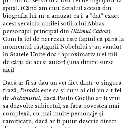
primul lui serviciu a fost cel de îngrijitor la
spital. (Când am citit detaliul acesta din
biografia lui m⁠-⁠a amuzat că i⁠-⁠a "dat" exact
acest serviciu umilei soții a lui Abbas,
personajul principal din
Ultimul Cadou
).
Cum la fel de necrezut este faptul că până la
momentul câștigării Nobelului s⁠-⁠au vândut
în Statele Unite doar aproximativ trei mii
de cărți de acest autor! (una dintre surse
aici
)
Dacă ar fi să dau un verdict dintr⁠-⁠o singură
frază,
Paradis
este ca și cum ai citi un alt fel
de
Alchimistul,
dacă Paulo Coelho ar fi vrut
să dezvolte subiectul, să facă povestea mai
complexă, cu mai multe personaje și
ramificații, dacă ar fi putut descrie direct