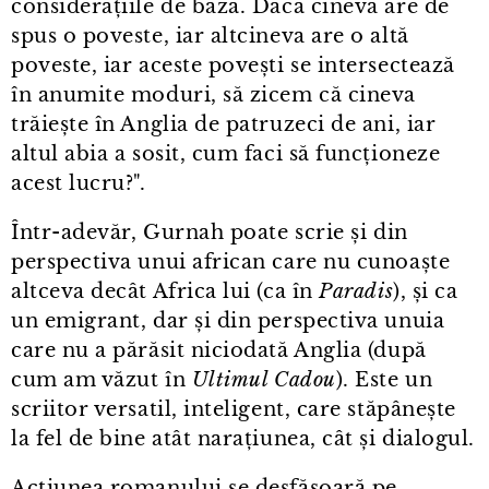
considerațiile de bază. Dacă cineva are de
spus o poveste, iar altcineva are o altă
poveste, iar aceste povești se intersectează
în anumite moduri, să zicem că cineva
trăiește în Anglia de patruzeci de ani, iar
altul abia a sosit, cum faci să funcționeze
acest lucru?".
Într⁠-⁠adevăr, Gurnah poate scrie și din
perspectiva unui african care nu cunoaște
altceva decât Africa lui (ca în
Paradis
), și ca
un emigrant, dar și din perspectiva unuia
care nu a părăsit niciodată Anglia (după
cum am văzut în
Ultimul Cadou
). Este un
scriitor versatil, inteligent, care stăpânește
la fel de bine atât narațiunea, cât și dialogul.
Acțiunea romanului se desfășoară pe