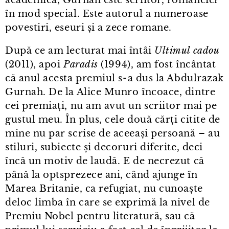
academică, Gurnah este scriitor, romancier
în mod special. Este autorul a numeroase
povestiri, eseuri și a zece romane.
După ce am lecturat mai întâi
Ultimul cadou
(2011), apoi
Paradis
(1994), am fost încântat
că anul acesta premiul s⁠-⁠a dus la Abdulrazak
Gurnah. De la Alice Munro încoace, dintre
cei premiați, nu am avut un scriitor mai pe
gustul meu. În plus, cele două cărți citite de
mine nu par scrise de aceeași persoană – au
stiluri, subiecte și decoruri diferite, deci
încă un motiv de laudă. E de necrezut că
până la optsprezece ani, când ajunge în
Marea Britanie, ca refugiat, nu cunoaște
deloc limba în care se exprimă la nivel de
Premiu Nobel pentru literatură, sau că