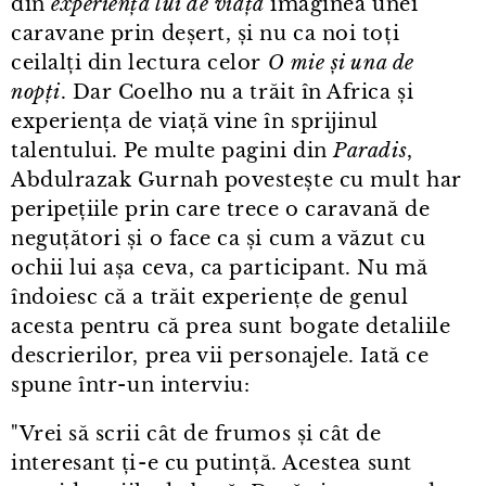
din
experiența lui de viață
imaginea unei
caravane prin deșert, și nu ca noi toți
ceilalți din lectura celor
O mie și una de
nopți
. Dar Coelho nu a trăit în Africa și
experiența de viață vine în sprijinul
talentului. Pe multe pagini din
Paradis
,
Abdulrazak Gurnah povestește cu mult har
peripețiile prin care trece o caravană de
neguțători și o face ca și cum a văzut cu
ochii lui așa ceva, ca participant. Nu mă
îndoiesc că a trăit experiențe de genul
acesta pentru că prea sunt bogate detaliile
descrierilor, prea vii personajele. Iată ce
spune într⁠-⁠un interviu:
"Vrei să scrii cât de frumos și cât de
interesant ți⁠-⁠e cu putință. Acestea sunt