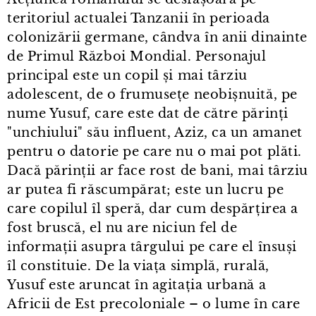
teritoriul actualei Tanzanii în perioada
colonizării germane, cândva în anii dinainte
de Primul Război Mondial. Personajul
principal este un copil și mai târziu
adolescent, de o frumusețe neobișnuită, pe
nume Yusuf, care este dat de către părinți
"unchiului" său influent, Aziz, ca un amanet
pentru o datorie pe care nu o mai pot plăti.
Dacă părinții ar face rost de bani, mai târziu
ar putea fi răscumpărat; este un lucru pe
care copilul îl speră, dar cum despărțirea a
fost bruscă, el nu are niciun fel de
informații asupra târgului pe care el însuși
îl constituie. De la viața simplă, rurală,
Yusuf este aruncat în agitația urbană a
Africii de Est precoloniale – o lume în care