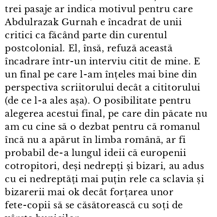
trei pasaje ar indica motivul pentru care
Abdulrazak Gurnah e încadrat de unii
critici ca făcând parte din curentul
postcolonial. El, însă, refuză această
încadrare într⁠-⁠un interviu citit de mine. E
un final pe care l⁠-⁠am înțeles mai bine din
perspectiva scriitorului decât a cititorului
(de ce l⁠-⁠a ales așa). O posibilitate pentru
alegerea acestui final, pe care din păcate nu
am cu cine să o dezbat pentru că romanul
încă nu a apărut în limba română, ar fi
probabil de⁠-⁠a lungul ideii că europenii
cotropitori, deși nedrepți și bizari, au adus
cu ei nedreptăți mai puțin rele ca sclavia și
bizarerii mai ok decât forțarea unor
fete⁠-⁠copii să se căsătorească cu soți de