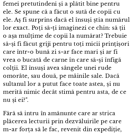
femei pretutindeni și a plătit bine pentru
ele. Se spune că a făcut o sută de copii cu
ele. Aș fi surprins dacă el însuși știa numărul
lor exact. Poți să-ți imaginezi ce chin: să ții
o așa mulțime de copii la numărat? Trebuie
să-și fi făcut griji pentru toți micii prințișori
care într⁠-⁠o bună zi s⁠-⁠ar face mari și ar fi
vrea o bucată de carne în care să-și înfigă
colții. El însuși avea sângele unei rude
omorâte, sau două, pe mâinile sale. Dacă
sultanul lor a putut face toate astea, și nu
merită nimic decât stimă pentru asta, de ce
nu și ei?".
Fără să intru în amănunte care ar strica
plăcerea lecturii prin dezvăluirile pe care
m⁠-⁠ar forța să le fac, revenit din expediție,