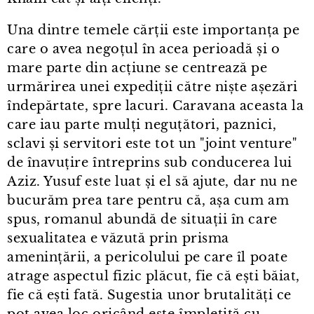
Una dintre temele cărții este importanța pe
care o avea negoțul în acea perioadă și o
mare parte din acțiune se centrează pe
urmărirea unei expediții către niște așezări
îndepărtate, spre lacuri. Caravana aceasta la
care iau parte mulți neguțători, paznici,
sclavi și servitori este tot un "joint venture"
de înavuțire întreprins sub conducerea lui
Aziz. Yusuf este luat și el să ajute, dar nu ne
bucurăm prea tare pentru că, așa cum am
spus, romanul abundă de situații în care
sexualitatea e văzută prin prisma
amenințării, a pericolului pe care îl poate
atrage aspectul fizic plăcut, fie că ești băiat,
fie că ești fată. Sugestia unor brutalități ce