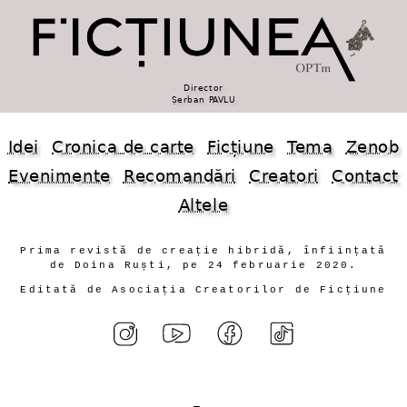
Director
Șerban PAVLU
Idei
Cronica de carte
Ficțiune
Tema
Zenob
Evenimente
Recomandări
Creatori
Contact
Altele
Prima revistă de creație hibridă, înființată
de Doina Ruști, pe 24 februarie 2020.
Editată de Asociația Creatorilor de Ficțiune