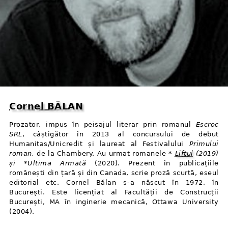
Cornel BĂLAN
Prozator, impus în peisajul literar prin romanul
Escroc
SRL
, câștigător în 2013 al concursului de debut
Humanitas/Unicredit și laureat al Festivalului
Primului
roman,
de la Chambery. Au urmat romanele *
Liftul
(2019)
și *Ultima Armată
(2020). Prezent în publicațiile
românești din țară și din Canada, scrie proză scurtă, eseul
editorial etc. Cornel Bălan s⁠-⁠a născut în 1972, în
București. Este licențiat al Facultății de Construcții
București, MA în inginerie mecanică, Ottawa University
(2004).