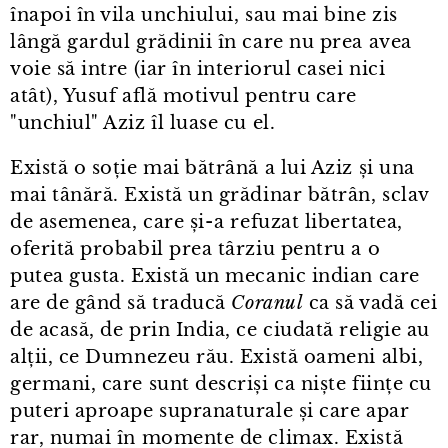
înapoi în vila unchiului, sau mai bine zis
lângă gardul grădinii în care nu prea avea
voie să intre (iar în interiorul casei nici
atât), Yusuf află motivul pentru care
"unchiul" Aziz îl luase cu el.
Există o soție mai bătrână a lui Aziz și una
mai tânără. Există un grădinar bătrân, sclav
de asemenea, care și⁠-⁠a refuzat libertatea,
oferită probabil prea târziu pentru a o
putea gusta. Există un mecanic indian care
are de gând să traducă
Coranul
ca să vadă cei
de acasă, de prin India, ce ciudată religie au
alții, ce Dumnezeu rău. Există oameni albi,
germani, care sunt descriși ca niște ființe cu
puteri aproape supranaturale și care apar
rar, numai în momente de climax. Există