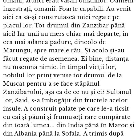
omani, atunci erau vasali omanilor. Oameni
înzestrați, omanii. Foarte capabili. Au venit
aici ca să-și construiască mici regate pe
placul lor. Tot drumul din Zanzibar până
aici! Iar unii au mers chiar mai departe, în
cea mai adâncă pădure, dincolo de
Marungu, spre marele râu. Și acolo și⁠-⁠au
făcut regate de asemenea. Ei bine, distanța
nu însemna nimic. În timpul vieții lor,
nobilul lor prinț venise tot drumul de la
Muscat pentru a se face stăpânul
Zanzibarului, așa că de ce nu și ei? Sultanul
lor, Said, s⁠-⁠a îmbogățit din fructele acelor
insule. A construit palate pe care le⁠-⁠a ticsit
cu cai și păuni și frumuseți rare cumpărate
din toată lumea... din India până în Maroc și
din Albania până la Sofala. A trimis după