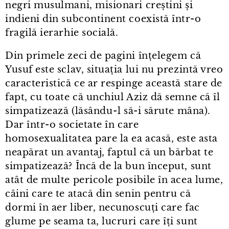
negri musulmani, misionari creștini și
indieni din subcontinent coexistă într⁠-⁠o
fragilă ierarhie socială.
Din primele zeci de pagini înțelegem că
Yusuf este sclav, situația lui nu prezintă vreo
caracteristică ce ar respinge această stare de
fapt, cu toate că unchiul Aziz dă semne că îl
simpatizează (lăsându⁠-⁠l să-i sărute mâna).
Dar într⁠-⁠o societate în care
homosexualitatea pare la ea acasă, este asta
neapărat un avantaj, faptul că un bărbat te
simpatizează? Încă de la bun început, sunt
atât de multe pericole posibile în acea lume,
câini care te atacă din senin pentru că
dormi în aer liber, necunoscuți care fac
glume pe seama ta, lucruri care îți sunt