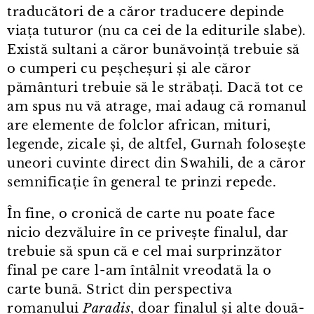
traducători de a căror traducere depinde
viața tuturor (nu ca cei de la editurile slabe).
Există sultani a căror bunăvoință trebuie să
o cumperi cu peșcheșuri și ale căror
pământuri trebuie să le străbați. Dacă tot ce
am spus nu vă atrage, mai adaug că romanul
are elemente de folclor african, mituri,
legende, zicale și, de altfel, Gurnah folosește
uneori cuvinte direct din Swahili, de a căror
semnificație în general te prinzi repede.
În fine, o cronică de carte nu poate face
nicio dezvăluire în ce privește finalul, dar
trebuie să spun că e cel mai surprinzător
final pe care l⁠-⁠am întâlnit vreodată la o
carte bună. Strict din perspectiva
romanului
Paradis
, doar finalul și alte două-