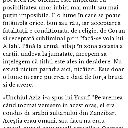
pot avea loc oricând este împletită cu
posibilitatea unor iubiri mai mult sau mai
puțin imposibile. E o lume în care se poate
întâmplă orice, bun sau rău, iar acceptarea
fatalității e condiționată de religie, de Coran
și receptată subliminal prin "facă-se voia lui
Allah". Până la urmă, aflați în zona aceasta a
cărții, undeva la jumătate, începem să
înțelegem că titlul este ales în derâdere. Nu
există niciun paradis aici, nicăieri. Este doar
o lume în care puterea e dată de forța brută
și de avere.
«Unchiul Aziz i⁠-⁠a spus lui Yusuf, "Pe vremea
când tocmai venisem în acest oraș, el era
condus de arabii sultanului din Zanzibar.
Aceștia erau omani, sau dacă nu erau