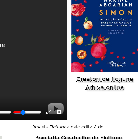
Creatori de ficțiune
Arhiva online
Enter
Settings
Revista
Ficțiunea
este editată de
fullscreen
Asociația Creatorilor de Ficțiune