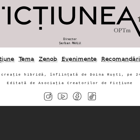
Director
Șerban PAVLU
țiune
Tema
Zenob
Evenimente
Recomandăr
 creație hibridă, înființată de Doina Ruști, pe 2
Editată de Asociația Creatorilor de Ficțiune