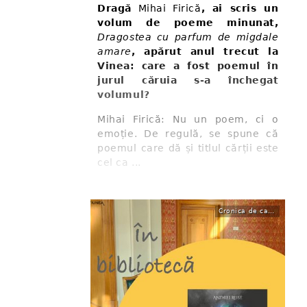
Dragă
Mihai Firică
, ai scris un
volum de poeme minunat,
Dragostea cu parfum de migdale
amare
, apărut anul trecut la
Vinea: care a fost poemul în
jurul căruia s-a închegat
volumul?
Mihai Firică: Nu un poem, ci o
emoție. De regulă, se spune că
poemul care dă și titlul cărții este
cel ca ...
Cronica de carte