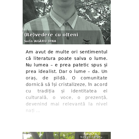
(Re)vedere cu olteni
Sorin IAGĂRU-DINA
Am avut de multe ori sentimentul
că literatura poate salva o lume.
Nu lumea – e prea patetic spus și
prea idealist. Dar o lume – da. Un
oraș, de pildă. O comunitate
dornică să își cristalizeze, în acord
cu tradiția și identitatea ei
culturală, o voce, o prezență,
devenind mai relevantă la nivel
nați ...
Noua literatură. Proză scurtă