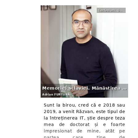
Confesiuni. Sociolog pe teren
Memoriei sclaviei. Mănăstirea Bistrița, Festivalul Căldărarilor și Biserica Peri Țigănia
Adrian FURTUNĂ
Sunt la birou, cred că e 2018 sau
2019, a venit Răzvan, este tipul de
la întreținerea IT, știe despre teza
mea de doctorat și e foarte
impresionat de mine, atât pe
partea care ține de