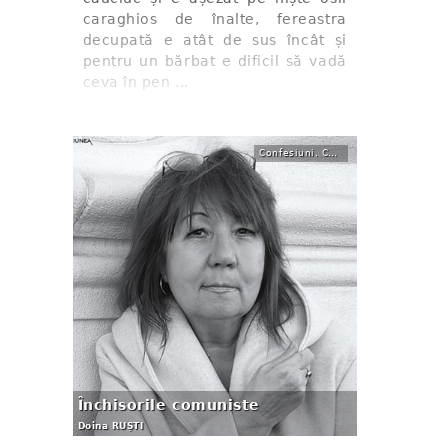
caraghios de înalte, fereastra
decupată e atât de sus încât și
pentru un bărbat e dificil să vadă
ceva în pen ...
Confesiuni. Carte
Închisorile comuniste
Doina RUȘTI