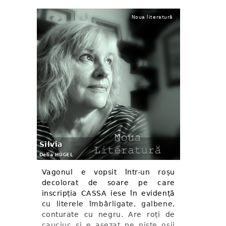
Noua literatură
Silvia
Delia HÜGEL
Vagonul e vopsit într-un roșu
decolorat de soare pe care
inscripția CASSA iese în evidență
cu literele îmbârligate, galbene,
conturate cu negru. Are roți de
cauciuc și e așezat pe niște osii