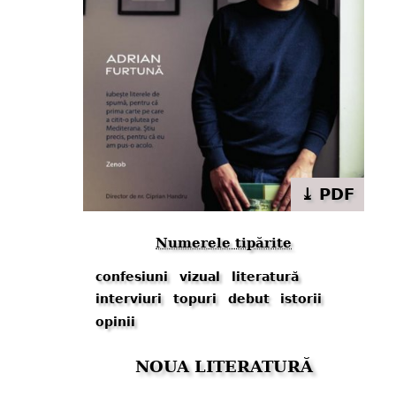
⤓ PDF
Numerele tipărite
confesiuni
vizual
literatură
interviuri
topuri
debut
istorii
opinii
NOUA LITERATURĂ