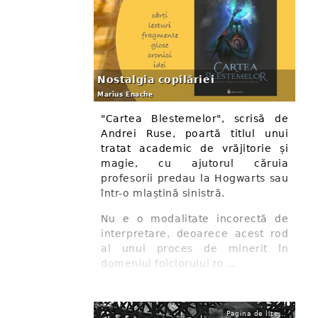
Nostalgia copilăriei
Marius Enache
"Cartea Blestemelor", scrisă de
Andrei Ruse, poartă titlul unui
tratat academic de vrăjitorie și
magie, cu ajutorul căruia
profesorii predau la Hogwarts sau
într-o mlaștină sinistră.
Nu e o modalitate incorectă de
interpretare, deoarece acest rod
al unui proces de minerit în
domeniul folclorului ro ...
Pagina de literatură