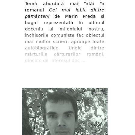
Temă abordată mai întâi în
romanul
Cel mai iubit dintre
pământeni
de Marin Preda și
bogat reprezentată în ultimul
deceniu al mileniului nostru,
închisorile comuniste fac obiectul
mai multor scrieri, aproape toate
autobiografice. Unele dintre
mărturiile cărturarilor români,
dincolo de interesul doc ...
Opinii