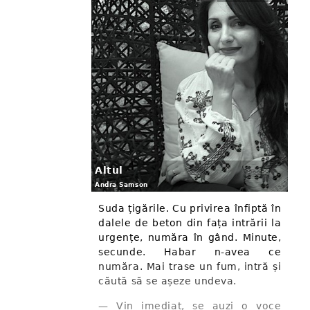
Altul
Andra Samson
Suda țigările. Cu privirea înfiptă în
dalele de beton din fața intrării la
urgențe, număra în gând. Minute,
secunde. Habar n-avea ce
număra. Mai trase un fum, intră și
căută să se așeze undeva.
— Vin imediat, se auzi o voce