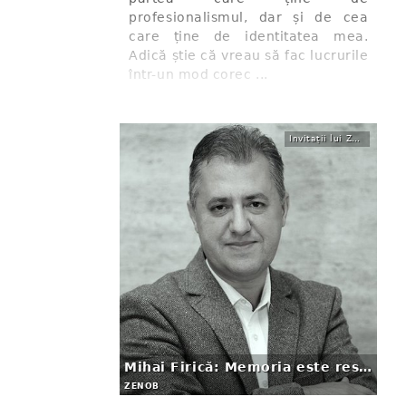
profesionalismul, dar și de cea
care ține de identitatea mea.
Adică știe că vreau să fac lucrurile
într-un mod corec ...
Invitații lui Zenob
Mihai Firică: Memoria este resortul scrierii
ZENOB