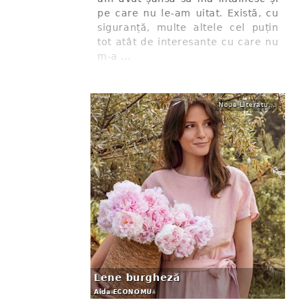
pe care nu le-am uitat. Există, cu
siguranță, multe altele cel puțin
tot atât de interesante cu care nu
m-a ...
Noua Literatură
Lene burgheză
Aida ECONOMU