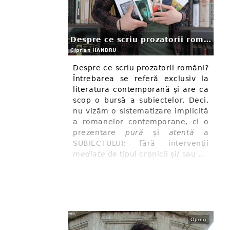
Despre ce scriu prozatorii români?
Ciprian HANDRU
Despre ce scriu prozatorii români?
Întrebarea se referă exclusiv la
literatura contemporană și are ca
scop o bursă a subiectelor. Deci,
nu vizăm o sistematizare implicită
a romanelor contemporane, ci o
prezentare
pură
și
atentă
a
SUBIECTULUI; fără intervenții
mediate
de tipul cronicii și/ sau ...
Opinii