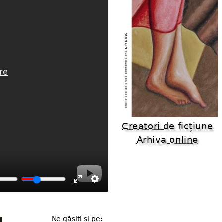
Creatori de ficțiune
Arhiva online
Enter
Settings
fullscreen
Ne găsiți și pe: