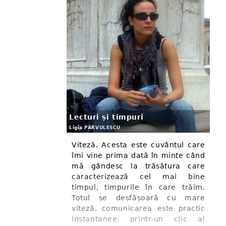
Lecturi și timpuri
Ligia PÂRVULESCU
Viteză. Acesta este cuvântul care
îmi vine prima dată în minte când
mă gândesc la trăsătura care
caracterizează cel mai bine
timpul, timpurile în care trăim.
Totul se desfășoară cu mare
viteză, comunicarea este practic
instantanee, printr-un clic al