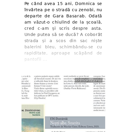
Pe când avea 15 ani, Domnica se
învârtea pe o stradă cu zenobi, nu
departe de Gara Basarab. Odată
am văzut-o chiulind de la școală,
cred c-am și scris despre asta.
Unde putea să se ducă? A coborât
strada și a scos din sac niște
balerini bleu, schimbându-se cu
rapiditate, aproape scăpând de
pantofii ...
Cronica de carte