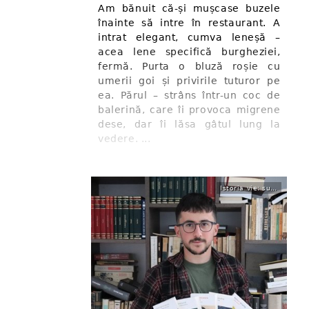
Am bănuit că-și mușcase buzele
înainte să intre în restaurant. A
intrat elegant, cumva leneșă –
acea lene specifică burgheziei,
fermă. Purta o bluză roșie cu
umerii goi și privirile tuturor pe
ea. Părul – strâns într-un coc de
balerină, care îi provoca migrene
dese, dar îi lăsa gâtul lung la
vedere. ...
Istoria vie: subiecte