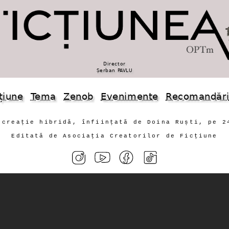
Director
Șerban PAVLU
țiune
Tema
Zenob
Evenimente
Recomandăr
 creație hibridă, înființată de Doina Ruști, pe 2
Editată de Asociația Creatorilor de Ficțiune