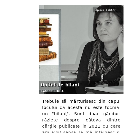
Opinii. Editorial
Un fel de bilanț
Catrinel POPA
Trebuie să mărturisesc din capul
locului că acesta nu este tocmai
un "bilanț". Sunt doar gânduri
răzlețe despre câteva dintre
cărțile publicate în 2021 cu care
am avut șansa să mă întâlnesc și