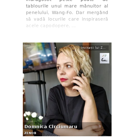
tablourile unui mare mânuitor al
penelului, Wang-Fo. Dar mergând
să vadă locurile care inspiraseră
acele capodopere, ...
Invitații lui Zenob
Domnica Cîrciumaru
ZENOB