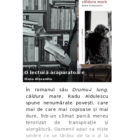
O lectură acaparatoare
Diana Alexandra
În romanul său
Drumu-i lung,
căldura mare
, Radu Aldulescu
spune nenumărate povești, care
mai de care mai copioase și mai
dure, într-un climat parcă mereu
terorizat de transpirație și
alergătură. Oamenii apar ca niște
umbre ce se târăsc de la o zi la