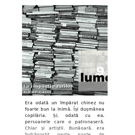
Confesiuni
La răspântia zărilor
Andi MIHALACHE
Era odată un împărat chinez nu
foarte bun la inimă. Își dușmănea
copilăria. Și, odată cu ea,
persoanele care o patronaseră.
Chiar și artiștii. Bunăoară, era
îndrăgostit peste poate de