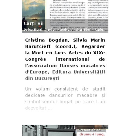
Cărți vii
Doina Ruști, Ciprian Handru, Andràș-Florin Răducanu, Andrei Simuț
Cristina Bogdan, Silvia Marin
Barutcieff (coord.), Regarder
la Mort en face. Actes du XIXe
Congrès international de
l'association Danses macabres
d'Europe, Editura Universității
din București
Un volum consistent de studii
dedicate dansurilor macabre și
simbolismului bogat pe care l-au
dezvoltat ...
Cronica de carte