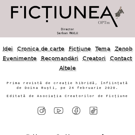
Director
Șerban PAVLU
Idei
Cronica de carte
Ficțiune
Tema
Zenob
Evenimente
Recomandări
Creatori
Contact
Altele
Prima revistă de creație hibridă, înființată
de Doina Ruști, pe 24 februarie 2020.
Editată de Asociația Creatorilor de Ficțiune