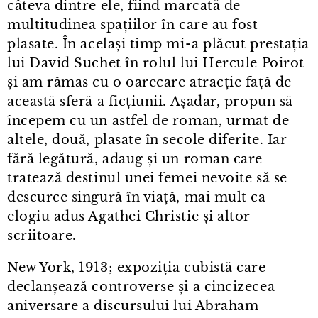
câteva dintre ele, fiind marcată de
multitudinea spațiilor în care au fost
plasate. În același timp mi⁠-⁠a plăcut prestația
lui David Suchet în rolul lui Hercule Poirot
și am rămas cu o oarecare atracție față de
această sferă a ficțiunii. Așadar, propun să
începem cu un astfel de roman, urmat de
altele, două, plasate în secole diferite. Iar
fără legătură, adaug și un roman care
tratează destinul unei femei nevoite să se
descurce singură în viață, mai mult ca
elogiu adus Agathei Christie și altor
scriitoare.
New York, 1913; expoziția cubistă care
declanșează controverse și a cincizecea
aniversare a discursului lui Abraham