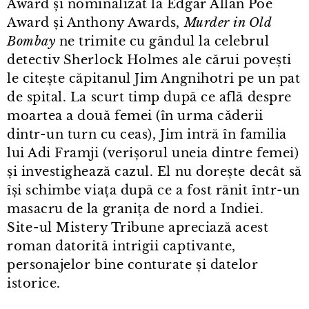
Award și nominalizat la Edgar Allan Poe
Award și Anthony Awards,
Murder in Old
Bombay
ne trimite cu gândul la celebrul
detectiv Sherlock Holmes ale cărui povești
le citește căpitanul Jim Angnihotri pe un pat
de spital. La scurt timp după ce află despre
moartea a două femei (în urma căderii
dintr⁠-⁠un turn cu ceas), Jim intră în familia
lui Adi Framji (verișorul uneia dintre femei)
și investighează cazul. El nu dorește decât să
își schimbe viața după ce a fost rănit într⁠-⁠un
masacru de la granița de nord a Indiei.
Site⁠-⁠ul Mistery Tribune apreciază acest
roman datorită intrigii captivante,
personajelor bine conturate și datelor
istorice.