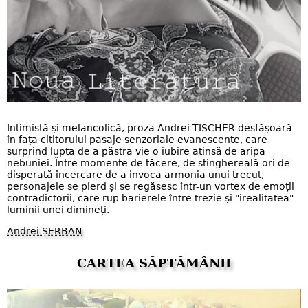
Intimistă și melancolică, proza Andrei TISCHER desfășoară
în fața cititorului pasaje senzoriale evanescente, care
surprind lupta de a păstra vie o iubire atinsă de aripa
nebuniei. Între momente de tăcere, de stinghereală ori de
disperată încercare de a invoca armonia unui trecut,
personajele se pierd și se regăsesc într-un vortex de emoții
contradictorii, care rup barierele între trezie și "irealitatea"
luminii unei dimineți.
Andrei ȘERBAN
CARTEA SĂPTĂMÂNII