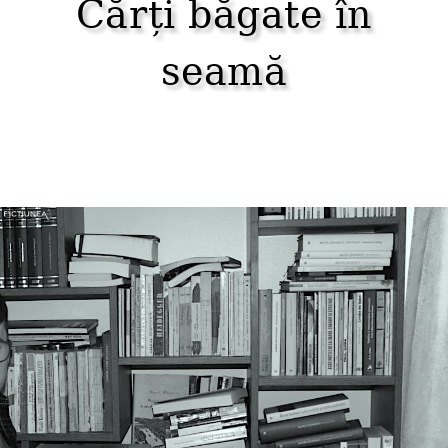
Cărți băgate în
seamă