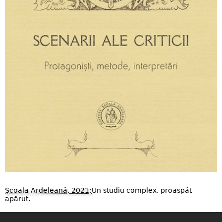
Școala Ardeleană, 2021;
Un studiu complex, proaspăt
apărut.