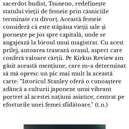
sacerdot budist, Tsuneno, redefinește
statului vieții de femeie prin căsniciile
terminate cu divorț. Această femeie
consideră că este stăpâna vieții sale și
pornește pe jos spre capitală, unde se
angajează la biroul unui magistrat. Cu acest
prilej, autoarea trasează orașul, aspect care
conferă valoare cărții. Pe Kirkus Review am
găsit această mențiune, care m⁠-⁠a determinat
să mă opresc un pic mai mult la această
carte: "Istoricul Stanley oferă o cunoaștere
adâncă a culturii japoneze unui vibrant
portret al acestei națiuni asiatice, centrat pe
eforturile unei femei sfidătoare." (t.n.)