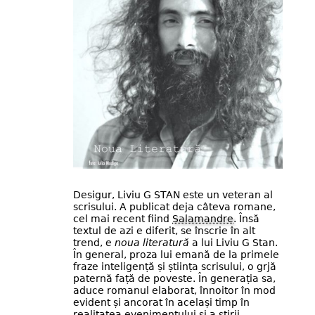
Desigur, Liviu G STAN este un veteran al
scrisului. A publicat deja câteva romane,
cel mai recent fiind
Salamandre
. Însă
textul de azi e diferit, se înscrie în alt
trend, e
noua literatură
a lui Liviu G Stan.
În general, proza lui emană de la primele
fraze inteligență și știința scrisului, o grjă
paternă față de poveste. În generația sa,
aduce romanul elaborat, înnoitor în mod
evident și ancorat în același timp în
realitatea evenimentului și a știrii.