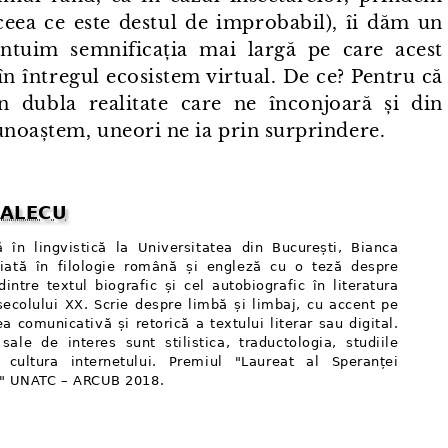
ceea ce este destul de improbabil), îi dăm un
intuim semnificația mai largă pe care acest
în întregul ecosistem virtual. De ce? Pentru că
 dubla realitate care ne înconjoară și din
unoaștem, uneori ne ia prin surprindere.
 ALECU
 în lingvistică la Universitatea din București, Bianca
țiată în filologie română și engleză cu o teză despre
intre textul biografic și cel autobiografic în literatura
ecolului XX. Scrie despre limbă și limbaj, cu accent pe
 comunicativă și retorică a textului literar sau digital.
sale de interes sunt stilistica, traductologia, studiile
i cultura internetului. Premiul "Laureat al Speranței
" UNATC – ARCUB 2018.