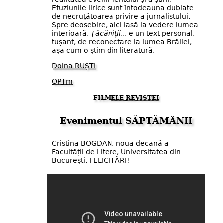
Efuziunile lirice sunt întodeauna dublate
de necruțătoarea privire a jurnalistului.
Spre deosebire, aici lasă la vedere lumea
interioară,
Țăcăniții
... e un text personal,
tușant, de reconectare la lumea Brăilei,
așa cum o știm din literatură.
Doina RUȘTI
OPTm
FILMELE REVISTEI
Evenimentul SĂPTĂMÂNII
Cristina BOGDAN, noua decană a
Facultății de Litere, Universitatea din
București. FELICITĂRI!