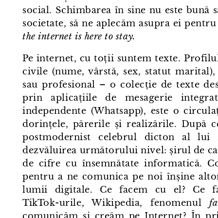
social. Schimbarea în sine nu este bună sa
societate, să ne aplecăm asupra ei pentru 
the internet is here to stay.
Pe internet, cu toții suntem texte. Profil
civile (nume, vârstă, sex, statut marital
sau profesional – o colecție de texte d
prin aplicațiile de mesagerie integra
independente (Whatsapp), este o circula
dorințele, părerile și realizările. Dup
postmodernist celebrul dicton al lui
dezvăluirea următorului nivel: șirul de c
de cifre cu însemnătate informatică.
pentru a ne comunica pe noi înșine alto
lumii digitale. Ce facem cu el? Ce fa
TikTok⁠-⁠urile, Wikipedia, fenomenul
fa
comunicăm și creăm pe Internet? În pri