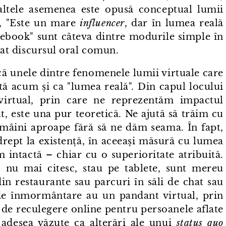
i altele asemenea este opusă conceptual lumii
?", "Este un mare
influencer
, dar în lumea reală
cebook" sunt câteva dintre modurile simple în
trat discursul oral comun.
ică unele dintre fenomenele lumii virtuale care
ă acum și ca "lumea reală". Din capul locului
⁠virtual, prin care ne reprezentăm impactul
ut, este una pur teoretică. Ne ajută să trăim cu
 în mâini aproape fără să ne dăm seama. În fapt,
 drept la existență, în aceeași măsură cu lumea
 intactă – chiar cu o superioritate atribuită.
, nu mai citesc, stau pe tablete, sunt mereu
din restaurante sau parcuri în săli de chat sau
e de înmormântare au un pandant virtual, prin
iu de reculegere online pentru persoanele aflate
 adesea văzute ca alterări ale unui
status quo