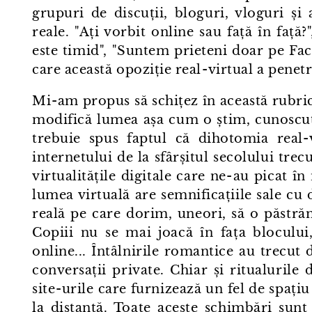
grupuri de discuții, bloguri, vloguri ș
reale. "Ați vorbit online sau față în față
este timid", "Suntem prieteni doar pe Fa
care această opoziție real⁠-⁠virtual a pene
Mi⁠-⁠am propus să schițez în această rubr
modifică lumea așa cum o știm, cunoscut
trebuie spus faptul că dihotomia real⁠-
internetului de la sfârșitul secolului trec
virtualitățile digitale care ne⁠-⁠au picat
lumea virtuală are semnificațiile sale cu
reală pe care dorim, uneori, să o păstrăm
Copiii nu se mai joacă în fața blocului
online... Întâlnirile romantice au trecut 
conversații private. Chiar și ritualuril
site⁠-⁠urile care furnizează un fel de spaț
la distanță. Toate aceste schimbări sunt