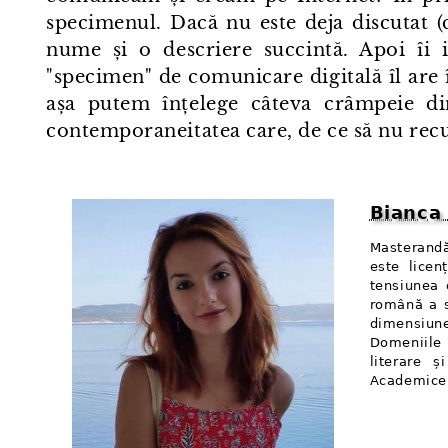
specimenul. Dacă nu este deja discutat (
nume și o descriere succintă. Apoi îi 
"specimen" de comunicare digitală îl are 
așa putem înțelege câteva crâmpeie din
contemporaneitatea care, de ce să nu rec
Bianca
Masterandă
este licen
tensiunea d
română a s
dimensiunea
Domeniile 
literare ș
Academice