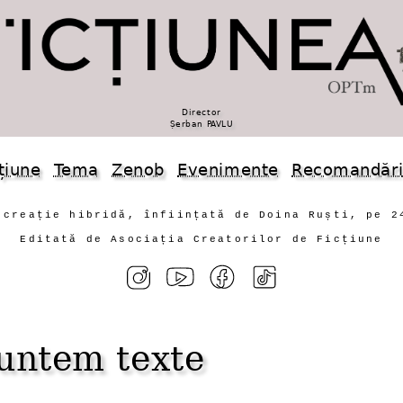
Director
Șerban PAVLU
țiune
Tema
Zenob
Evenimente
Recomandăr
 creație hibridă, înființată de Doina Ruști, pe 2
Editată de Asociația Creatorilor de Ficțiune
suntem texte