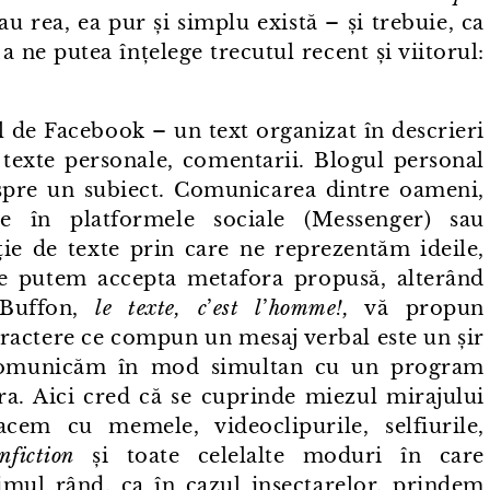
u rea, ea pur și simplu există – și trebuie, ca
a ne putea înțelege trecutul recent și viitorul:
ul de Facebook – un text organizat în descrieri
), texte personale, comentarii. Blogul personal
espre un subiect. Comunicarea dintre oameni,
te în platformele sociale (Messenger) sau
ție de texte prin care ne reprezentăm ideile,
ă ce putem accepta metafora propusă, alterând
 Buffon,
le texte, c
’
est l
’
homme!,
vă propun
aractere ce compun un mesaj verbal este un șir
 Comunicăm în mod simultan cu un program
ra. Aici cred că se cuprinde miezul mirajului
cem cu memele, videoclipurile, selfiurile,
nfiction
și toate celelalte moduri în care
mul rând, ca în cazul insectarelor, prindem