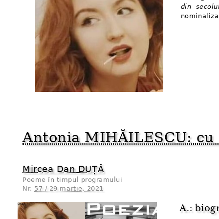
din secolu
nominaliza
Antonia MIHĂILESCU: cu m
Mircea Dan DUȚĂ
Poeme în timpul programului
Nr.
57 / 29 martie, 2021
A.: biog