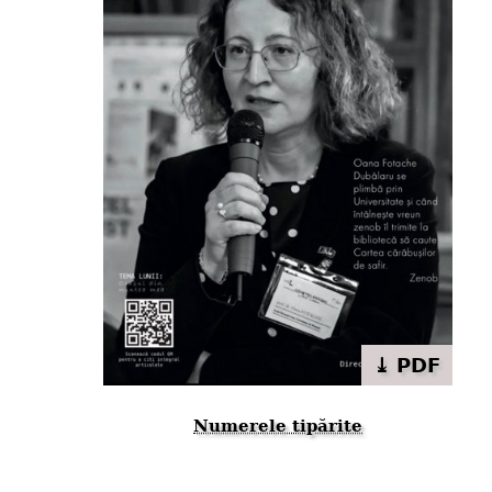
⤓ PDF
Numerele tipărite