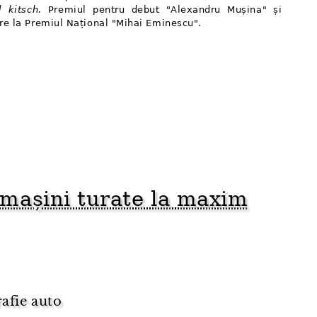
l kitsch.
Premiul pentru debut "Alexandru Mușina" și
re la Premiul Național "Mihai Eminescu".
așini turate la maxim
rafie auto