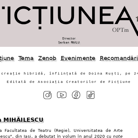
Director
Șerban PAVLU
țiune
Tema
Zenob
Evenimente
Recomandăr
 creație hibridă, înființată de Doina Ruști, pe 2
Editată de Asociația Creatorilor de Ficțiune
a MIHĂILESCU
a Facultatea de Teatru (Regie), Universitatea de Arte
escu", din Iași, a debutat în volum în anul 2020 cu
note