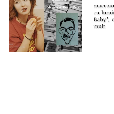
macrouni
cu lumi
Baby", 
mult
corpus 
cer
tris
păt
mași
corp
niș
zâmb