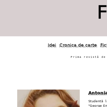
Idei
Cronica de carte
Fic
Prima revistă de
Antoni
Studentă l
"George En