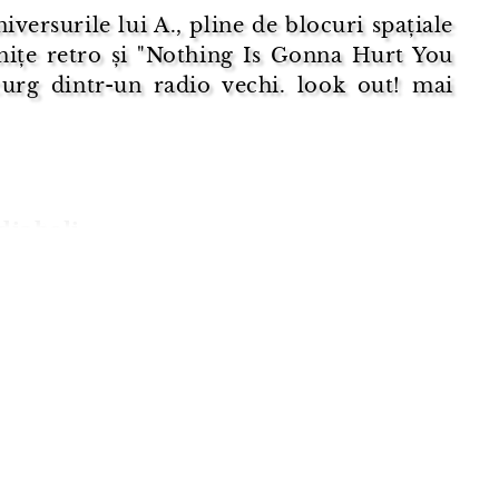
versurile lui A., pline de blocuri spațiale
nițe retro și "Nothing Is Gonna Hurt You
curg dintr-un radio vechi. look out! mai
diaboli
 acoperit vreo două stele grele.
tețea își pune amprenta dai la o parte
ura coșmarul cu feți-frumoși cu
ni turate la maxim faci loc singurului
 cald
te brazi luminați o durere de dinți
etul mai larg pe dreap ...