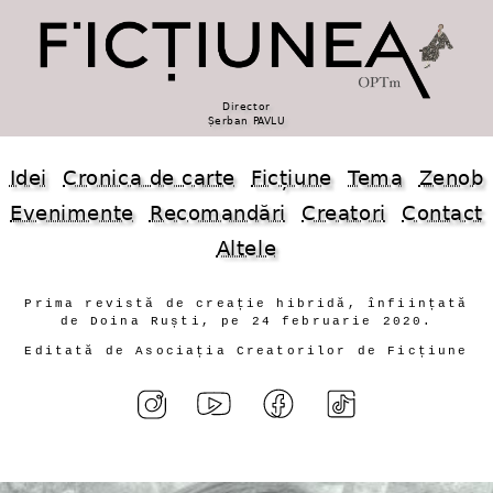
Director
Șerban PAVLU
Idei
Cronica de carte
Ficțiune
Tema
Zenob
Evenimente
Recomandări
Creatori
Contact
Altele
Prima revistă de creație hibridă, înființată
de Doina Ruști, pe 24 februarie 2020.
Editată de Asociația Creatorilor de Ficțiune