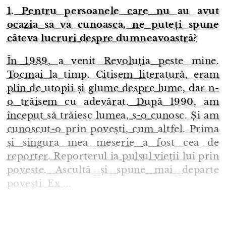
1. Pentru persoanele care nu au avut
ocazia să vă cunoască, ne puteți spune
câteva lucruri despre dumneavoastră?
În 1989, a venit Revoluția peste mine.
Tocmai la timp. Citisem literatură, eram
plin de utopii și glume despre lume, dar n-
o trăisem cu adevărat. După 1990, am
început să trăiesc lumea, s-o cunosc. Și am
cunoscut-o prin povești, cum altfel. Prima
și singura mea meserie a fost cea de
reporter. Reporterul ia pulsul vieții lui prin
poveste. Ascultă și spune mai departe
povești. Ex ...