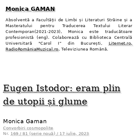
Monica GAMAN
Absolventă a Facultății de Limbi și Literaturi Străine și a
Masteratului pentru Traducerea Textului Literar
Contemporan(2021-2023), Monica este traducătoare
profesionistă (eng). Colaborează cu Biblioteca Centrală
Universitară "Carol I“ din București,
Liternet.ro,
RadioRomâniaMuzical.ro
, Televiziunea Română.
Eugen Istodor: eram plin
de utopii și glume
Monica Gaman
Convorbiri cosmopolite
Nr.
169 / 81 (serie nouă) / 17 iulie, 2023