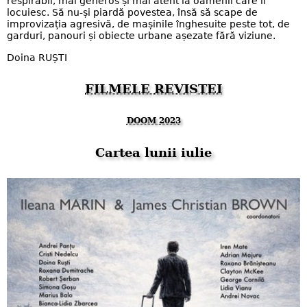
respirabil, mai generos și mai atent la oamenii care îl
locuiesc. Să nu-și piardă povestea, însă să scape de
improvizația agresivă, de mașinile înghesuite peste tot, de
garduri, panouri și obiecte urbane așezate fără viziune.
Doina RUȘTI
FILMELE REVISTEI
DOOM 2023
Cartea lunii iulie