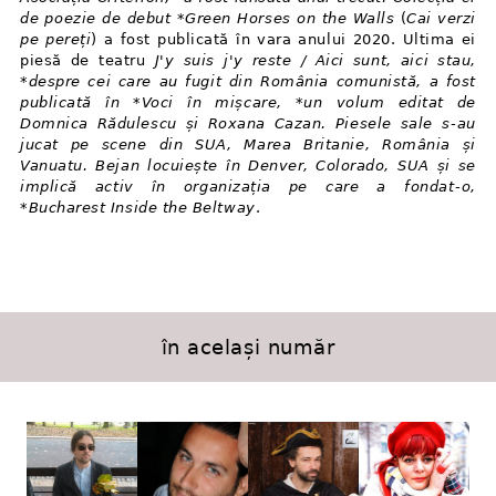
de poezie de debut *Green Horses on the Walls
(
Cai verzi
pe pereți
) a fost publicată în vara anului 2020. Ultima ei
piesă de teatru
J'y suis j'y reste / Aici sunt, aici stau,
*despre cei care au fugit din România comunistă, a fost
publicată în *Voci în mișcare, *un volum editat de
Domnica Rădulescu și Roxana Cazan. Piesele sale s⁠-⁠au
jucat pe scene din SUA, Marea Britanie, România și
Vanuatu. Bejan locuiește în Denver, Colorado, SUA și se
implică activ în organizația pe care a fondat⁠-⁠o,
*Bucharest Inside the Beltway
.
în același număr