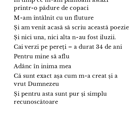
În timp ce m⁠-⁠am plimbăm astăzi
printr⁠-⁠o pădure de copaci
M⁠-⁠am întâlnit cu un fluture
Și am venit acasă să scriu această poezie
Și nici una, nici alta n⁠-⁠au fost iluzii.
Cai verzi pe pereți – a durat 34 de ani
Pentru mine să aflu
Adânc în inima mea
Că sunt exact așa cum m⁠-⁠a creat și a
vrut Dumnezeu
Și pentru asta sunt pur și simplu
recunoscătoare