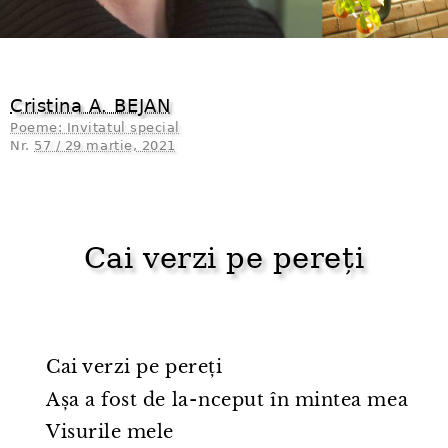
Cristina A. BEJAN
Poeme: Invitatul special
Nr.
57 / 29 martie, 2021
Cai verzi pe pereți
Cai verzi pe pereți
Așa a fost de la⁠-⁠nceput în mintea mea
Visurile mele