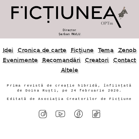
Director
Șerban PAVLU
Idei
Cronica de carte
Ficțiune
Tema
Zenob
Evenimente
Recomandări
Creatori
Contact
Altele
Prima revistă de creație hibridă, înființată
de Doina Ruști, pe 24 februarie 2020.
Editată de Asociația Creatorilor de Ficțiune