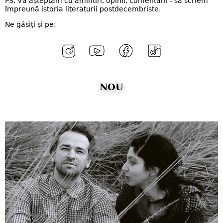
PS. Vă așteptăm cu amintiri, opinii, comentarii - să scriem
împreună istoria literaturii postdecembriste.
Ne găsiți și pe:
NOU