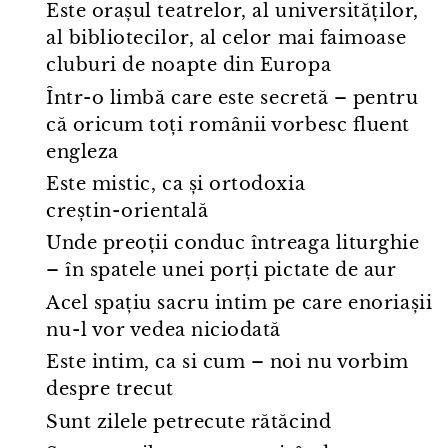
Este orașul teatrelor, al universităților,
al bibliotecilor, al celor mai faimoase
cluburi de noapte din Europa
Într⁠-⁠o limbă care este secretă – pentru
că oricum toți românii vorbesc fluent
engleza
Este mistic, ca și ortodoxia
creștin⁠-⁠orientală
Unde preoții conduc întreaga liturghie
– în spatele unei porți pictate de aur
Acel spațiu sacru intim pe care enoriașii
nu⁠-⁠l vor vedea niciodată
Este intim, ca si cum – noi nu vorbim
despre trecut
Sunt zilele petrecute rătăcind