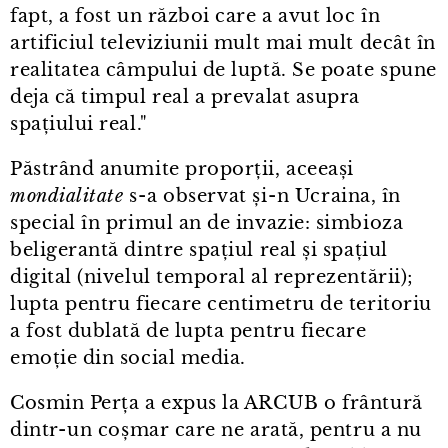
fapt, a fost un război care a avut loc în
artificiul televiziunii mult mai mult decât în
realitatea câmpului de luptă. Se poate spune
deja că timpul real a prevalat asupra
spațiului real."
Păstrând anumite proporții, aceeași
mondialitate
s⁠-⁠a observat și⁠-⁠n Ucraina, în
special în primul an de invazie: simbioza
beligerantă dintre spațiul real și spațiul
digital (nivelul temporal al reprezentării);
lupta pentru fiecare centimetru de teritoriu
a fost dublată de lupta pentru fiecare
emoție din social media.
Cosmin Perța a expus la ARCUB o frântură
dintr⁠-⁠un coșmar care ne arată, pentru a nu