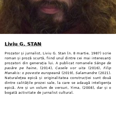
Liviu G. STAN
Prozator și jurnalist, Liviu G. Stan (n. 8 martie, 1987) scrie
roman și proză scurtă, fiind unul dintre cei mai interesanți
prozatori din generația lui. A publicat romanele
Sânge de
pasăre pe haine
, (2014),
Casele vor uita
(2016),
Filip
Manakis: o poveste europeană
(2019),
Salamandre
(2021).
Naturalețea epică și originalitatea construcției sunt două
dintre calitățile prozei sale, la care se adaugă inteligența
epică. Are și un volum de versuri,
Yima,
(2008), dar și o
bogată activitate de jurnalist cultural.