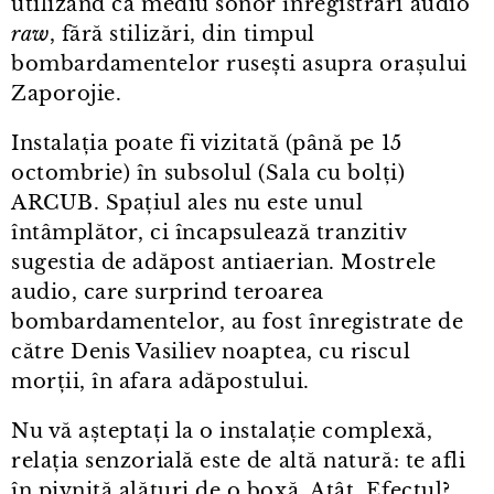
utilizând ca mediu sonor înregistrări audio
raw
, fără stilizări, din timpul
bombardamentelor rusești asupra orașului
Zaporojie.
Instalația poate fi vizitată (până pe 15
octombrie) în subsolul (Sala cu bolți)
ARCUB. Spațiul ales nu este unul
întâmplător, ci încapsulează tranzitiv
sugestia de adăpost antiaerian. Mostrele
audio, care surprind teroarea
bombardamentelor, au fost înregistrate de
către Denis Vasiliev noaptea, cu riscul
morții, în afara adăpostului.
Nu vă așteptați la o instalație complexă,
relația senzorială este de altă natură: te afli
în pivniță alături de o boxă. Atât. Efectul?