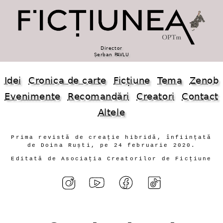
Director
Șerban PAVLU
Idei
Cronica de carte
Ficțiune
Tema
Zenob
Evenimente
Recomandări
Creatori
Contact
Altele
Prima revistă de creație hibridă, înființată
de Doina Ruști, pe 24 februarie 2020.
Editată de Asociația Creatorilor de Ficțiune