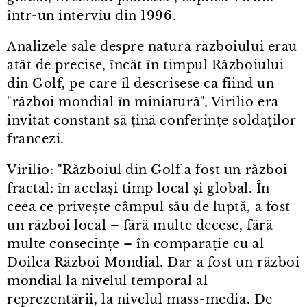
într⁠-⁠un interviu din 1996.
Analizele sale despre natura războiului erau
atât de precise, încât în timpul Războiului
din Golf, pe care îl descrisese ca fiind un
"război mondial în miniatură", Virilio era
invitat constant să țină conferințe soldaților
francezi.
Virilio: "Războiul din Golf a fost un război
fractal: în același timp local și global. În
ceea ce privește câmpul său de luptă, a fost
un război local – fără multe decese, fără
multe consecințe – în comparație cu al
Doilea Război Mondial. Dar a fost un război
mondial la nivelul temporal al
reprezentării, la nivelul mass⁠-⁠media. De