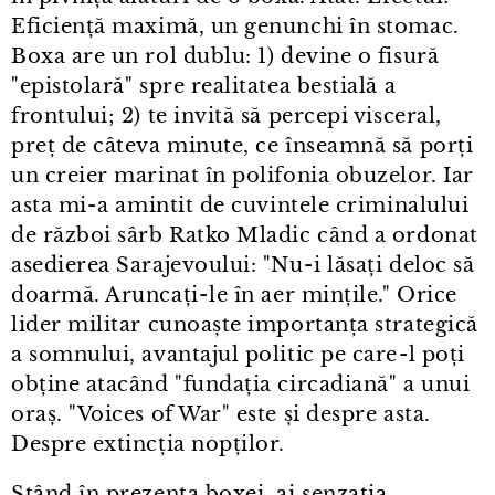
Eficiență maximă, un genunchi în stomac.
Boxa are un rol dublu: 1) devine o fisură
"epistolară" spre realitatea bestială a
frontului; 2) te invită să percepi visceral,
preț de câteva minute, ce înseamnă să porți
un creier marinat în polifonia obuzelor. Iar
asta mi⁠-⁠a amintit de cuvintele criminalului
de război sârb Ratko Mladic când a ordonat
asedierea Sarajevoului: "Nu⁠-⁠i lăsați deloc să
doarmă. Aruncați⁠-⁠le în aer mințile." Orice
lider militar cunoaște importanța strategică
a somnului, avantajul politic pe care⁠-⁠l poți
obține atacând "fundația circadiană" a unui
oraș. "Voices of War" este și despre asta.
Despre extincția nopților.
Stând în prezența boxei, ai senzația