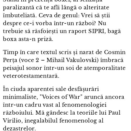
paralizantă că te afli lângă o alteritate
îmbuteliată. Ceva de genul: Vrei să știi
despre ce⁠-⁠i vorba într⁠-⁠un război? Nu
trebuie să răsfoiești un raport SIPRI, bagă
boxa asta⁠-⁠n priză.
Timp în care textul scris și narat de Cosmin
Perța (voce 2 – Mihail Vakulovski) îmbracă
peisajul sonor într⁠-⁠un soi de atemporalitate
veterotestamentară.
În ciuda aparentei sale desfășurări
minimaliste, "Voices of War" aruncă ancora
într⁠-⁠un cadru vast al fenomenologiei
războiului. Mă gândesc la teoriile lui Paul
Virilio, inegalabilul fenomenolog al
dezastrelor.