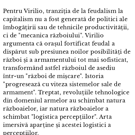
Pentru Virilio, tranziția de la feudalism la
capitalism nu a fost generată de politici ale
îmbogățirii sau de tehnicile productivității,
ci de "mecanica războiului". Virilio
argumenta că orașul fortificat feudal a
dispărut sub presiunea noilor posibilități de
război și a armamentului tot mai sofisticat,
transformând astfel războiul de asediu
într⁠-⁠un "război de mișcare". Istoria
"progresează cu viteza sistemelor sale de
armament". Treptat, revoluțiile tehnologice
din domeniul armelor au schimbat natura
războaielor, iar natura războaielor a
schimbat "logistica percepțiilor". Arta
imersivă aparține și acestei logistici a
percepțiilor.