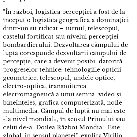
"În război, logistica percepției a fost de la
început o logistică geografică a dominației
dintr⁠-⁠un sit ridicat – turnul, telescopul,
castelul fortificat sau nivelul percepției
bombardierului. Dezvoltarea câmpului de
luptă corespunde dezvoltării câmpului de
percepție, care a devenit posibil datorită
progreselor tehnice: tehnologiile opticii
geometrice, telescopul, undele optice,
electro⁠-⁠optica, transmiterea
electromagnetică a unui semnal video și,
bineînțeles, grafica computerizată, noile
multimedia. Câmpul de luptă nu mai este
«la nivel mondial», în sensul Primului sau
celui de⁠-⁠al Doilea Război Mondial. Este
global, în sensul planetei", explica Virilio