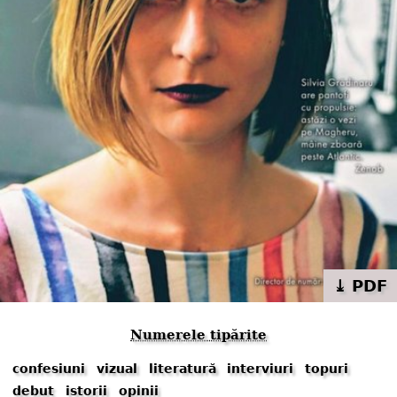
⤓ PDF
Numerele tipărite
confesiuni
vizual
literatură
interviuri
topuri
debut
istorii
opinii