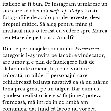
italiene ar fi bun. Pe Instagram urmăresc un
site care se cheamă
map_of_Italy
și toate
fotografiile de acolo par de poveste, de⁠-⁠a
dreptul mitice. Să aleg pentru mine și
invitatul meu o terasă cu vedere spre Marea
cea Mare de pe Coasta Amalfi!
Dintre personajele romanului
Prevestirea
categoric l⁠-⁠aș invita pe Iacob: e vindecător,
are umor și e plin de înțelegere față de
slăbiciunile omenești și cu o vorbire
colorată, în pilde. E personajul care
echilibrează balanța narativă ca să nu atârne
Iona prea greu, pe un talger. Dar cum eu
gândesc realist orice vis/ ficțiune /ipoteză
frumoasă, mă întreb în ce limbă am
comunica, dat fiind că Iacob nu vorbea