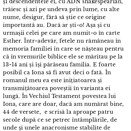
și descendentele ei, cu ADN shakespearian,
trăiesc și azi pe undeva prin lume, cu alte
nume, desigur, fără să știe ce origine
importantă au. Dacă ar ști⁠-⁠o! Așa și cu
urmașii celei pe care am numit⁠-⁠o în carte
Esther. Într⁠-⁠adevăr, fetele nu rămâneau în
memoria familiei în care se nășteau pentru
că în vremurile biblice ele se măritau pe la
13⁠-⁠14 ani și își părăseau familia. E foarte
posibil ca Iona să fi avut deci o fată. În
romanul meu ea este inițiatoarea și
transmițătoarea poveștii în varianta ei
lungă. În Vechiul Testament povestea lui
Iona, care are doar, dacă am numărat bine,
44 de versete, e scrisă la aproape patru
secole după ce se petrec întâmplările, de
unde și unele anacronisme stabilite de