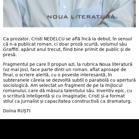
Ca prozator, Cristi NEDELCU se află încă la debut, în sensul
că n-a publicat roman, ci doar proză scurtă, volumul său
Graffiti
, apărut anul trecut, fiind bine primit de public și de
presă.
Fragmentul pe care îl propun azi, la rubrica Noua literatură
(vz mai jos), face parte dintr-un roman, aflat aproape de
final, o scriere alertă, cu o poveste interesantă, în
subteranele căreia se dezvoltă subtil o parabolă cu apertură
sociologică. Am selectat un fragment de pe la mijlocul
romanului, care dă măsura talentului său. Inventiv epic, cu
o scriitură inteligentă și cu imaginație, Cristi și-a format
stilul ca jurnalist și capacitatea constructivă ca dramaturg.
Doina RUȘTI