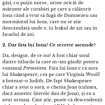
găsi, cu puțin noroc, urme oricât de
mărunte ale corabiei pe care a călătorit
Iona când a vrut să fugă de Dumnezeu sau
mormântul lui Iona, care nu se știe
deocamdată unde e, în Irakul de azi sau în
Israelul de azi.
2. Dar fata lui Iona? Ce secrete ascunde?
Da, desigur, de ce nu? A fost chiar unul
dintre titlurile la care m⁠-⁠am gândit pentru
romanul
Prevestirea
. Fata lui Iona e ca sora
lui Shakespeare, cea pe care Virginia Woolf
a botezat⁠-⁠o Iudith. De fapt Shakespeare
chiar a avut o soră, o chema Joan (culmea,
dacă amestec literele dau de Jona), și ea a
avut urmași. Cine știe, poate că descendenții