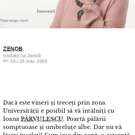
ZENOB
Invitații lui Zenob
Nr.
14 / 25 mai, 2020
Dacă este vineri și treceți prin zona
Universității e posibil să vă întâlniți cu
Ioana
PÂRVULESCU
. Poartă pălării
somptuoase și umbreluțe albe. Dar nu vă