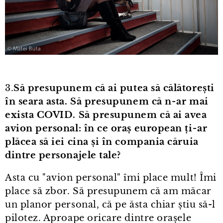
3.
Să presupunem că ai putea să călătorești
în seara asta. Să presupunem că n⁠-⁠ar mai
exista COVID. Să presupunem că ai avea
avion personal: în ce oraș european ți⁠-⁠ar
plăcea să iei cina și în compania căruia
dintre personajele tale?
Asta cu "avion personal" îmi place mult! Îmi
place să zbor. Să presupunem că am măcar
un planor personal, că pe ăsta chiar știu să-l
pilotez. Aproape oricare dintre orașele