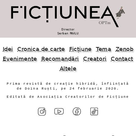
Director
Șerban PAVLU
Idei
Cronica de carte
Ficțiune
Tema
Zenob
Evenimente
Recomandări
Creatori
Contact
Altele
Prima revistă de creație hibridă, înființată
de Doina Ruști, pe 24 februarie 2020.
Editată de Asociația Creatorilor de Ficțiune