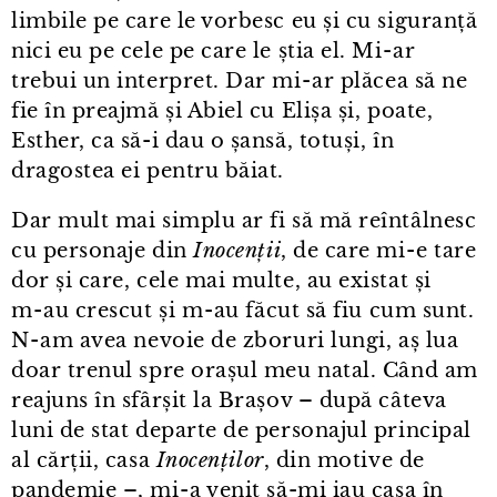
limbile pe care le vorbesc eu și cu siguranță
nici eu pe cele pe care le știa el. Mi⁠-⁠ar
trebui un interpret. Dar mi⁠-⁠ar plăcea să ne
fie în preajmă și Abiel cu Elișa și, poate,
Esther, ca să-i dau o șansă, totuși, în
dragostea ei pentru băiat.
Dar mult mai simplu ar fi să mă reîntâlnesc
cu personaje din
Inocenții
, de care mi⁠-⁠e tare
dor și care, cele mai multe, au existat și
m⁠-⁠au crescut și m⁠-⁠au făcut să fiu cum sunt.
N⁠-⁠am avea nevoie de zboruri lungi, aș lua
doar trenul spre orașul meu natal. Când am
reajuns în sfârșit la Brașov – după câteva
luni de stat departe de personajul principal
al cărții, casa
Inocenților
, din motive de
pandemie –, mi⁠-⁠a venit să-mi iau casa în