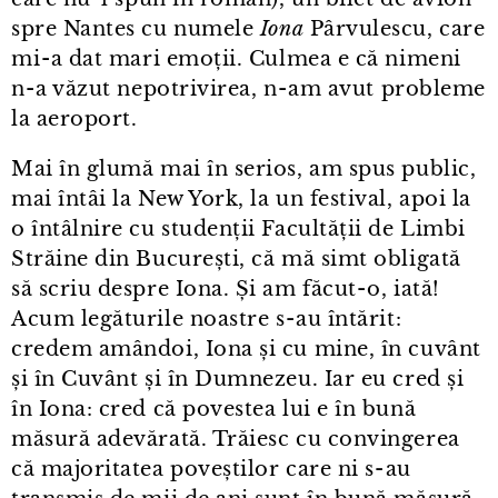
spre Nantes cu numele
Iona
Pârvulescu, care
mi⁠-⁠a dat mari emoții. Culmea e că nimeni
n⁠-⁠a văzut nepotrivirea, n⁠-⁠am avut probleme
la aeroport.
Mai în glumă mai în serios, am spus public,
mai întâi la New York, la un festival, apoi la
o întâlnire cu studenții Facultății de Limbi
Străine din București, că mă simt obligată
să scriu despre Iona. Și am făcut⁠-⁠o, iată!
Acum legăturile noastre s⁠-⁠au întărit:
credem amândoi, Iona și cu mine, în cuvânt
și în Cuvânt și în Dumnezeu. Iar eu cred și
în Iona: cred că povestea lui e în bună
măsură adevărată. Trăiesc cu convingerea
că majoritatea poveștilor care ni s⁠-⁠au