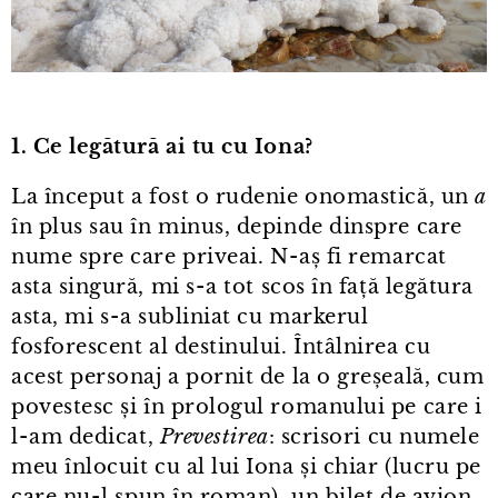
1. Ce legătură ai tu cu Iona?
La început a fost o rudenie onomastică, un
a
în plus sau în minus, depinde dinspre care
nume spre care priveai. N⁠-⁠aș fi remarcat
asta singură, mi s⁠-⁠a tot scos în față legătura
asta, mi s⁠-⁠a subliniat cu markerul
fosforescent al destinului. Întâlnirea cu
acest personaj a pornit de la o greșeală, cum
povestesc și în prologul romanului pe care i
l⁠-⁠am dedicat,
Prevestirea
: scrisori cu numele
meu înlocuit cu al lui Iona și chiar (lucru pe
care nu⁠-⁠l spun în roman), un bilet de avion