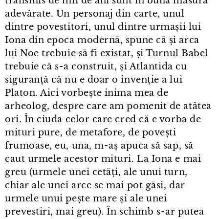
transmis de mii de ani sunt în bună măsură
adevărate. Un personaj din carte, unul
dintre povestitori, unul dintre urmașii lui
Iona din epoca modernă, spune că și arca
lui Noe trebuie să fi existat, și Turnul Babel
trebuie că s⁠-⁠a construit, și Atlantida cu
siguranță că nu e doar o invenție a lui
Platon. Aici vorbește inima mea de
arheolog, despre care am pomenit de atâtea
ori. În ciuda celor care cred că e vorba de
mituri pure, de metafore, de povești
frumoase, eu, una, m⁠-⁠aș apuca să sap, să
caut urmele acestor mituri. La Iona e mai
greu (urmele unei cetăți, ale unui turn,
chiar ale unei arce se mai pot găsi, dar
urmele unui pește mare și ale unei
prevestiri, mai greu). În schimb s⁠-⁠ar putea