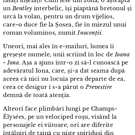
lăsați înșelați! Cum iese din zonă, o așteaptă
un
Bentley
interbelic, își piaptănă bretonul și
urcă la volan, pentru un drum vijelios,
care⁠-⁠o duce fie la Șosea, fie în miezul unui
roman voluminos, numit
Inocenții
.
Uneori, mai ales în e⁠-⁠mailuri, lumea îi
greșește numele, unii scriind în loc de
Ioana
-
Iona
. Așa a ajuns într⁠-⁠o zi să-l cunoască pe
adevăratul Iona, care, și⁠-⁠a dat seama după
aceea că nici nu locuia prea departe de ea,
ceea ce desigur i s⁠-⁠a părut o
Prevestire
demnă de toată atenția.
Alteori face plimbări lungi pe Champs-
Élysées, pe un velociped roșu, visând la
personajele ei viitoare, ori are diferite
întâlniri de taină cu niște spiriduși din