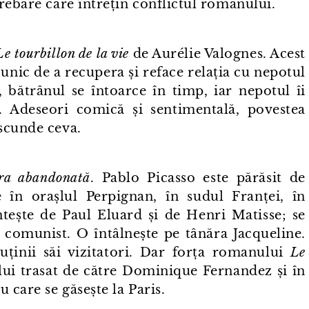
trebare care întrețin conflictul romanului.
Le tourbillon de la vie
de Aurélie Valognes. Acest
nic de a recupera și reface relația cu nepotul
, bătrânul se întoarce în timp, iar nepotul îi
le. Adeseori comică și sentimentală, povestea
ascunde ceva.
ura abandonată
. Pablo Picasso este părăsit de
 în orașlul Perpignan, în sudul Franței, în
ntește de Paul Eluard și de Henri Matisse; se
l comunist. O întâlnește pe tânăra Jacqueline.
uținii săi vizitatori. Dar forța romanului
Le
lui trasat de către Dominique Fernandez și în
u care se găsește la Paris.