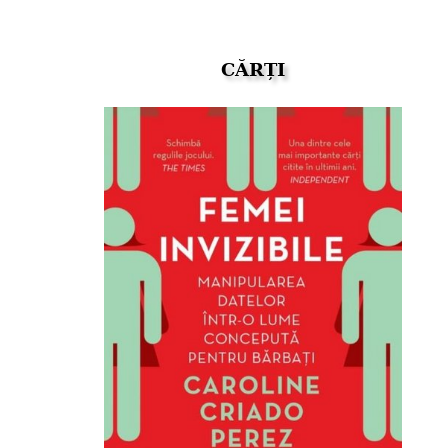
CĂRȚI