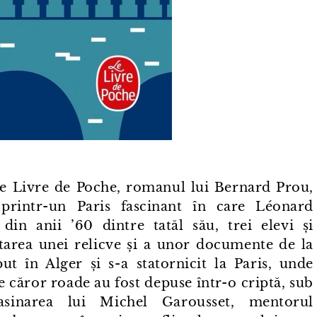
 Le Livre de Poche, romanul lui Bernard Prou,
intr⁠-⁠un Paris fascinant în care Léonard
in anii ’60 dintre tatăl său, trei elevi și
tarea unei relicve și a unor documente de la
ut în Alger și s⁠-⁠a statornicit la Paris, unde
e căror roade au fost depuse într⁠-⁠o criptă, sub
asinarea lui Michel Garousset, mentorul