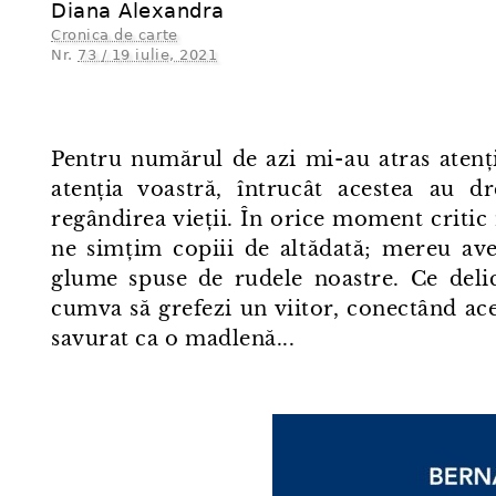
Diana Alexandra
Cronica de carte
Nr.
73 / 19 iulie, 2021
Pentru numărul de azi mi⁠-⁠au atras atenț
atenția voastră, întrucât acestea au dr
regândirea vieții. În orice moment criti
ne simțim copiii de altădată; mereu ave
glume spuse de rudele noastre. Ce delic
cumva să grefezi un viitor, conectând ace
savurat ca o madlenă...