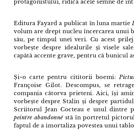
protagonistului, ridică acele semne de în
Editura Fayard a publicat în luna martie
volum are drept nucleu încercarea unui bu
său, pe timpul unei veri. Cu acest prilej
vorbește despre idealurile și visele sa
capătă accente grave, pentru că bunicul 
Și⁠-⁠o carte pentru cititorii boemi:
Pict
Françoise Gilot. Descompus, se retrage
compania câtorva prieteni. Aici, își ami
vorbește despre Stalin și despre partidu
Scriitorul Jean Cocteau e unul dintre p
peintre abandonné
stă în portretul pictoru
faptul de a imortaliza povestea unui tablo