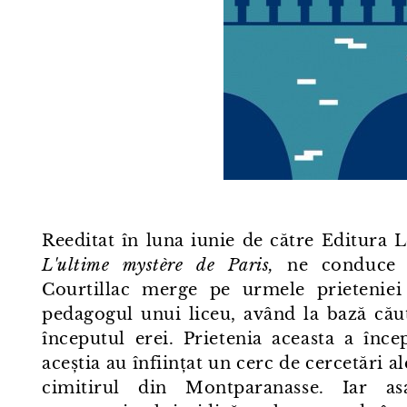
Reeditat în luna iunie de către Editura
L'ultime mystère de Paris,
ne conduce pr
Courtillac merge pe urmele prieteniei d
pedagogul unui liceu, având la bază cău
începutul erei. Prietenia aceasta a încep
aceștia au înființat un cerc de cercetări al
cimitirul din Montparanasse. Iar as