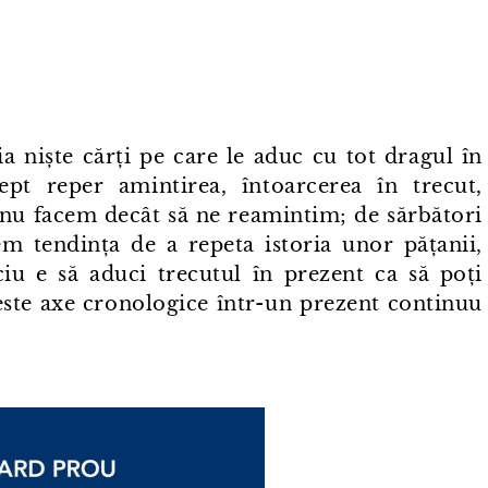
ia niște cărți pe care le aduc cu tot dragul în
ept reper amintirea, întoarcerea în trecut,
c nu facem decât să ne reamintim; de sărbători
m tendința de a repeta istoria unor pățanii,
iu e să aduci trecutul în prezent ca să poți
ste axe cronologice într⁠-⁠un prezent continuu