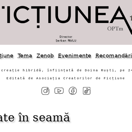
Director
Șerban PAVLU
țiune
Tema
Zenob
Evenimente
Recomandăr
 creație hibridă, înființată de Doina Ruști, pe 2
Editată de Asociația Creatorilor de Ficțiune
ate în seamă