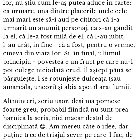
lor, nu știu cum le⁠-⁠aș putea aduce în carte;
ca urmare, una dintre plăcerile mele cele
mai mari este să-i aud pe cititori că i⁠-⁠a
urmărit un anumit personaj, că s⁠-⁠au gândit
la el, că le⁠-⁠a fost milă de el, că l⁠-⁠au iubit,
l⁠-⁠au urât, în fine - că a fost, pentru o vreme,
cineva din viața lor. Și, în final, ultimul
principiu - povestea e un fruct pe care nu⁠-⁠l
pot culege niciodată crud. Îl aștept până se
pârguiește, i se rotunjește dulceața (sau
amăreala, uneori) și abia apoi îl arăt lumii.
Altminteri, scriu ușor, deși mă pornesc
foarte greu, probabil fiindcă nu sunt prea
harnică la scris, nici măcar destul de
disciplinată 😊. Am mereu câte o idee, dar
puține trec de triajul sever pe care⁠-⁠l fac, de