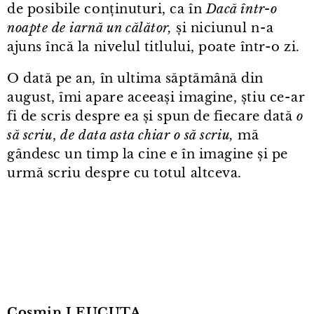
de posibile conținuturi, ca în
Dacă într⁠-⁠o
noapte de iarnă un călător,
și niciunul n⁠-⁠a
ajuns încă la nivelul titlului, poate într⁠-⁠o zi.
O dată pe an, în ultima săptămână din
august, îmi apare aceeași imagine, știu ce⁠-⁠ar
fi de scris despre ea și spun de fiecare dată
o
să scriu
,
de data asta chiar o să scriu,
mă
gândesc un timp la cine e în imagine și pe
urmă scriu despre cu totul altceva.
Cosmin LEUCUȚA