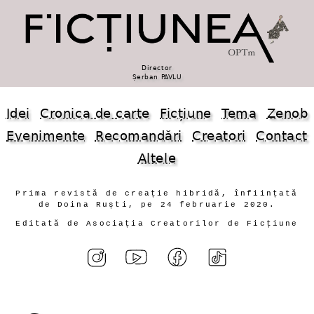
Director
Șerban PAVLU
Idei
Cronica de carte
Ficțiune
Tema
Zenob
Evenimente
Recomandări
Creatori
Contact
Altele
Prima revistă de creație hibridă, înființată
de Doina Ruști, pe 24 februarie 2020.
Editată de Asociația Creatorilor de Ficțiune