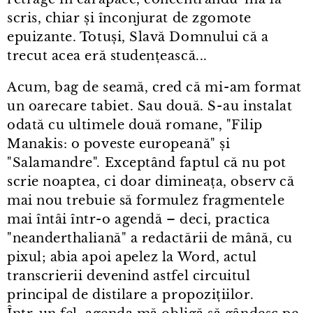
scris, chiar și înconjurat de zgomote
epuizante. Totuși, Slavă Domnului că a
trecut acea eră studențească...
Acum, bag de seamă, cred că mi⁠-⁠am format
un oarecare tabiet. Sau două. S⁠-⁠au instalat
odată cu ultimele două romane, "Filip
Manakis: o poveste europeană" și
"Salamandre". Exceptând faptul că nu pot
scrie noaptea, ci doar dimineața, observ că
mai nou trebuie să formulez fragmentele
mai întâi într⁠-⁠o agendă – deci, practica
"neanderthaliană" a redactării de mână, cu
pixul; abia apoi apelez la Word, actul
transcrierii devenind astfel circuitul
principal de distilare a propozițiilor.