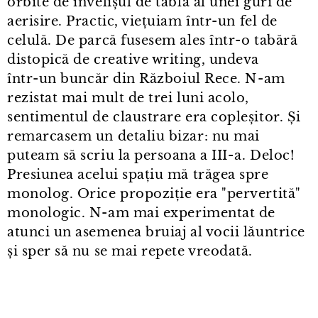
orbite de învelișul de tablă al unei guri de
aerisire. Practic, viețuiam într⁠-⁠un fel de
celulă. De parcă fusesem ales într⁠-⁠o tabără
distopică de creative writing, undeva
într⁠-⁠un buncăr din Războiul Rece. N⁠-⁠am
rezistat mai mult de trei luni acolo,
sentimentul de claustrare era copleșitor. Și
remarcasem un detaliu bizar: nu mai
puteam să scriu la persoana a III⁠-⁠a. Deloc!
Presiunea acelui spațiu mă trăgea spre
monolog. Orice propoziție era "pervertită"
monologic. N⁠-⁠am mai experimentat de
atunci un asemenea bruiaj al vocii lăuntrice
și sper să nu se mai repete vreodată.