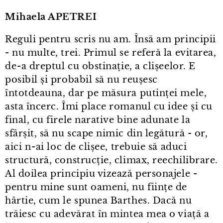
Mihaela APETREI
Reguli pentru scris nu am. Însă am principii
- nu multe, trei. Primul se referă la evitarea,
de⁠-⁠a dreptul cu obstinație, a clișeelor. E
posibil și probabil să nu reușesc
întotdeauna, dar pe măsura putinței mele,
asta încerc. Îmi place romanul cu idee și cu
final, cu firele narative bine adunate la
sfârșit, să nu scape nimic din legătură - or,
aici n⁠-⁠ai loc de clișee, trebuie să aduci
structură, construcție, climax, reechilibrare.
Al doilea principiu vizează personajele -
pentru mine sunt oameni, nu ființe de
hârtie, cum le spunea Barthes. Dacă nu
trăiesc cu adevărat în mintea mea o viață a