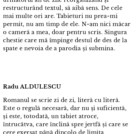
următorul an de zile reorganizând și
restructurând textul, să aibă sens. De cele
mai multe ori are. Tabieturi nu prea⁠-⁠mi
permit, nu am timp de ele. N⁠-⁠am nici măcar
o cameră a mea, doar pentru scris. Singura
chestie care mă împinge destul de des de la
spate e nevoia de a parodia și submina.
Radu ALDULESCU
Romanul se scrie zi de zi, literă cu literă.
Este o regulă necesară, dar nu și suficientă,
și este, totodată, un tabiet atroce,
întrucâtva, care înclină spre jertfă și care se
cere exersat până dincolo de limita