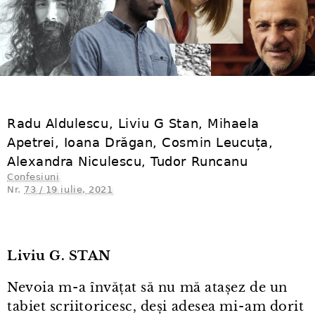
Radu Aldulescu, Liviu G Stan, Mihaela
Apetrei, Ioana Drăgan, Cosmin Leucuța,
Alexandra Niculescu, Tudor Runcanu
Confesiuni
Nr.
73 / 19 iulie, 2021
Liviu G. STAN
Nevoia m⁠-⁠a învățat să nu mă atașez de un
tabiet scriitoricesc, deși adesea mi⁠-⁠am dorit