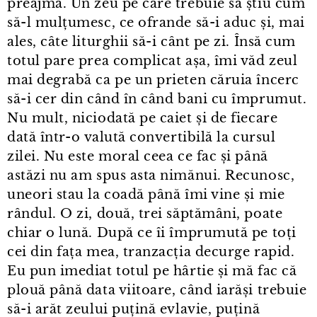
preajmă. Un zeu pe care trebuie să știu cum
să-l mulțumesc, ce ofrande să-i aduc și, mai
ales, câte liturghii să-i cânt pe zi. Însă cum
totul pare prea complicat așa, îmi văd zeul
mai degrabă ca pe un prieten căruia încerc
să-i cer din când în când bani cu împrumut.
Nu mult, niciodată pe caiet și de fiecare
dată într⁠-⁠o valută convertibilă la cursul
zilei. Nu este moral ceea ce fac și până
astăzi nu am spus asta nimănui. Recunosc,
uneori stau la coadă până îmi vine și mie
rândul. O zi, două, trei săptămâni, poate
chiar o lună. După ce îi împrumută pe toți
cei din fața mea, tranzacția decurge rapid.
Eu pun imediat totul pe hârtie și mă fac că
plouă până data viitoare, când iarăși trebuie
să-i arăt zeului puțină evlavie, puțină