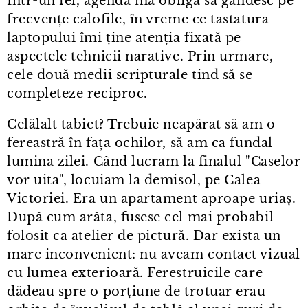
Într⁠-⁠un fel, agenda mă obligă să gândesc pe
frecvențe calofile, în vreme ce tastatura
laptopului îmi ține atenția fixată pe
aspectele tehnicii narative. Prin urmare,
cele două medii scripturale tind să se
completeze reciproc.
Celălalt tabiet? Trebuie neapărat să am o
fereastră în fața ochilor, să am ca fundal
lumina zilei. Când lucram la finalul "Caselor
vor uita", locuiam la demisol, pe Calea
Victoriei. Era un apartament aproape uriaș.
După cum arăta, fusese cel mai probabil
folosit ca atelier de pictură. Dar exista un
mare inconvenient: nu aveam contact vizual
cu lumea exterioară. Ferestruicile care
dădeau spre o porțiune de trotuar erau