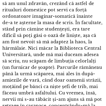
să am unul zdravăn, crezând că astfel de
ritualuri domestice pot servi ca forță
ordonatoare imaginar⁠-⁠somatică înainte
de⁠-⁠a te așterne la masa de scris. În facultate,
stând prin cămine studențești, era tare
dificil să poți găsi o oază de liniște, așa că
am fost nevoit să mă adaptez la haos, la
hărmălaie. Nici măcar la Biblioteca Central
Universitară, unde mă mai duceam adesea
să scriu, nu scăpam de limbuția celorlalți
(un furnicar de șoapte). Parcurile rămâneau
până la urmă scăparea, mai ales în după-
amiezile de vară, când doar oamenii străzii,
moțăind pe bănci ca niște șefi de trib, mai
făceau umbră asfaltului. Cu vremea, însă,
nervii mi s⁠-⁠au tăbăcit și⁠-⁠am ajuns să mă pot
retrage în carapace, concentrându⁠-⁠mă la