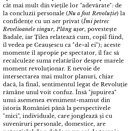
cât mai mult din viețile lor "adevărate": de
la concluzii personale (
Nu a fost Revoluție
) la
confidențe cu un aer privat (
Îmi petrec
Revelioanele singur
,
Plâng ușor
, povestește
Badale, iar Țilea relatează cum, copil fiind,
îl vedea pe Ceaușescu ca "de⁠-⁠al ei"); aceste
momente îl apropie pe spectator, îl fac să
recalculeze suma relatărilor despre marele
moment revoluționar. E nevoie de
intersectarea mai multor planuri, chiar
dacă, la final, sentimentul legat de Revoluție
rămâne unul voit confuz. Însă "jupuirea"
unui asemenea eveniment⁠-⁠mamut din
istoria României până la perspectivele
"mici", individuale, care jonglează și cu
suveniruri personale, domestice, are