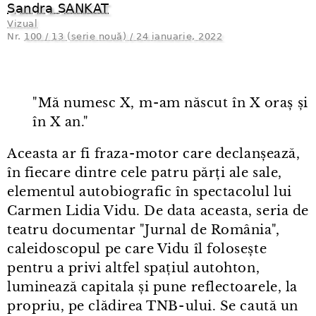
Sandra SANKAT
Vizual
Nr.
100 / 13 (serie nouă) / 24 ianuarie, 2022
"Mă numesc X, m⁠-⁠am născut în X oraș și
în X an."
Aceasta ar fi fraza⁠-⁠motor care declanșează,
în fiecare dintre cele patru părți ale sale,
elementul autobiografic în spectacolul lui
Carmen Lidia Vidu. De data aceasta, seria de
teatru documentar "Jurnal de România",
caleidoscopul pe care Vidu îl folosește
pentru a privi altfel spațiul autohton,
luminează capitala și pune reflectoarele, la
propriu, pe clădirea TNB⁠-⁠ului. Se caută un