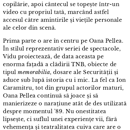
copilărie, apoi cântecul se topește într⁠-⁠un
video cu propriul tată, marcând astfel
accesul către amintirile și viețile personale
ale celor din scenă.
Prima parte o are în centru pe Oana Pellea.
În stilul reprezentativ seriei de spectacole,
Vidu proiectează, de data aceasta pe
enorma fațadă a clădirii TNB, obiecte de
tipul
memorabilia
, dosare ale Securității și
aduce sub lupă istoria cu i mic. La fel ca Ion
Caramitru, tot din grupul actorilor maturi,
Oana Pellea continuă să joace și să
manierizeze o narațiune atât de des utilizată
despre momentul '89. Nu onestitatea
lipsește, ci suflul unei experiențe vii, fără
vehemența și teatralitatea cuiva care are o