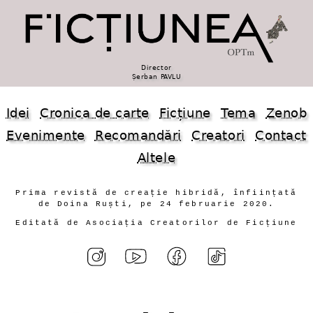
Director
Șerban PAVLU
Idei
Cronica de carte
Ficțiune
Tema
Zenob
Evenimente
Recomandări
Creatori
Contact
Altele
Prima revistă de creație hibridă, înființată
de Doina Ruști, pe 24 februarie 2020.
Editată de Asociația Creatorilor de Ficțiune