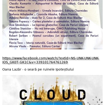
https://www.facebook.com/watch/?extid=NS-UNK-UNK-UNK-
IOS_GK0T-GK1C&v=339101764761269
Oana Lazăr - o seară pe ruinele Ipoteștiului