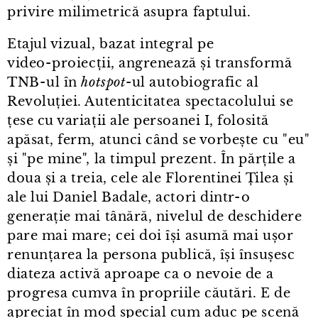
privire milimetrică asupra faptului.
Etajul vizual, bazat integral pe
video⁠-⁠proiecții, angrenează și transformă
TNB⁠-⁠ul în
hotspot
-ul autobiografic al
Revoluției. Autenticitatea spectacolului se
țese cu variații ale persoanei I, folosită
apăsat, ferm, atunci când se vorbește cu "eu"
și "pe mine", la timpul prezent. În părțile a
doua și a treia, cele ale Florentinei Țilea și
ale lui Daniel Badale, actori dintr⁠-⁠o
generație mai tânără, nivelul de deschidere
pare mai mare; cei doi își asumă mai ușor
renunțarea la persona publică, își însușesc
diateza activă aproape ca o nevoie de a
progresa cumva în propriile căutări. E de
apreciat în mod special cum aduc pe scenă