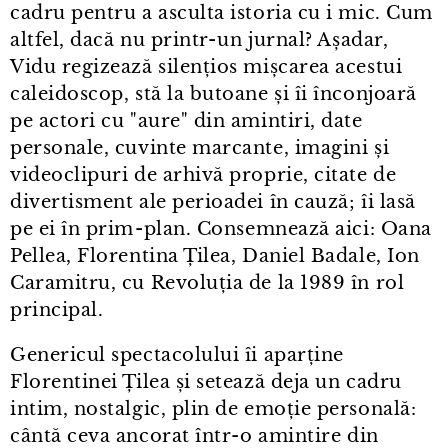
cadru pentru a asculta istoria cu i mic. Cum
altfel, dacă nu printr⁠-⁠un jurnal? Așadar,
Vidu regizează silențios mișcarea acestui
caleidoscop, stă la butoane și îi înconjoară
pe actori cu "aure" din amintiri, date
personale, cuvinte marcante, imagini și
videoclipuri de arhivă proprie, citate de
divertisment ale perioadei în cauză; îi lasă
pe ei în prim⁠-⁠plan. Consemnează aici: Oana
Pellea, Florentina Țilea, Daniel Badale, Ion
Caramitru, cu Revoluția de la 1989 în rol
principal.
Genericul spectacolului îi aparține
Florentinei Țilea și setează deja un cadru
intim, nostalgic, plin de emoție personală:
cântă ceva ancorat într⁠-⁠o amintire din