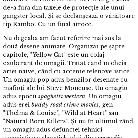
de⁠-⁠a fura din taxele de protecție ale unui
gangster local. Și se declanșează o vânătoare
tip Rambo. Cu un final atroce.
Nu degeaba am făcut referire mai sus la
două desene animate. Organizat pe șapte
capitole, "Yellow Cat" este un colaj
exuberant de omagii. Tratat când în cheia
artei naive, când cu accente telenovelistice.
Un omagiu pop adus benzilor desenate cu
mafioți ale lui Steve Moncuse. Un omagiu
adus epocii
spaghetti western
. Un omagiu
adus erei
buddy road crime movies
, gen
"Thelma & Louise", "Wild at Heart" sau
"Natural Born Killers". Și nu în ultimul rând,
un omagiu adus defunctei tehnici
umoristice a slapstick⁠-⁠ului din
commedia