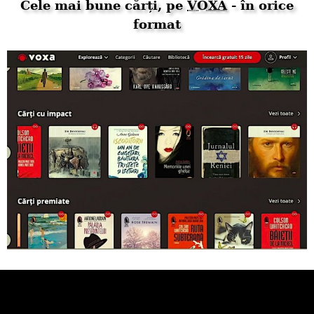
Cele mai bune cărți, pe
VOXA
- în orice
format