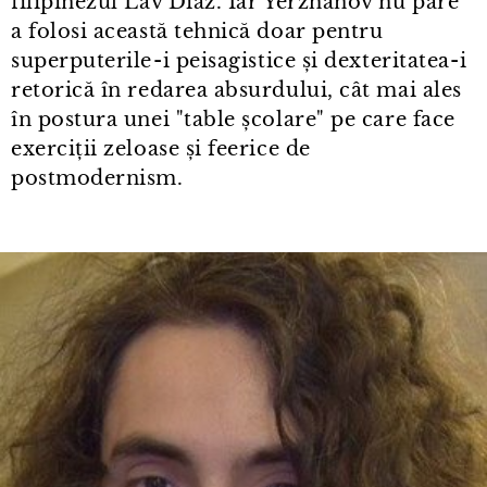
filipinezul Lav Diaz. Iar Yerzhanov nu pare
a folosi această tehnică doar pentru
superputerile⁠-⁠i peisagistice și dexteritatea⁠-⁠i
retorică în redarea absurdului, cât mai ales
în postura unei "table școlare" pe care face
exerciții zeloase și feerice de
postmodernism.