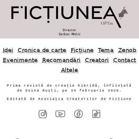
Director
Șerban PAVLU
Idei
Cronica de carte
Ficțiune
Tema
Zenob
Evenimente
Recomandări
Creatori
Contact
Altele
Prima revistă de creație hibridă, înființată
de Doina Ruști, pe 24 februarie 2020.
Editată de Asociația Creatorilor de Ficțiune