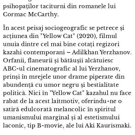
psihopaților taciturni din romanele lui
Cormac McCarthy.
În acest peisaj sociogeografic se petrece și
acțiunea din "Yellow Cat" (2020), filmul
unuia dintre cel mai bine cotați regizori
kazahi contemporani – Adilkhan Yerzhanov.
Orfanii, flaneurii și bătăușii alcătuiesc
ABC⁠-⁠ul cinematografic al lui Yerzhanov,
prinși în mrejele unor drame piperate din
abundență cu umor negru și bestialitate
politică. Nici în "Yellow Cat" kazahul nu face
rabat de la acest laitmotiv, oferindu⁠-⁠ne o
satiră edulcorată melancolic în spiritul
umanismului marginal și al estetismului
laconic, tip B⁠-⁠movie, ale lui Aki Kaurismaki.