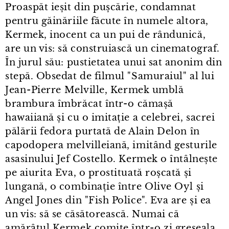
Proaspăt ieșit din pușcărie, condamnat
pentru găinăriile făcute în numele altora,
Kermek, inocent ca un pui de rândunică,
are un vis: să construiască un cinematograf.
În jurul său: pustietatea unui sat anonim din
stepă. Obsedat de filmul "Samuraiul" al lui
Jean⁠-⁠Pierre Melville, Kermek umblă
brambura îmbrăcat într⁠-⁠o cămașă
hawaiiană și cu o imitație a celebrei, sacrei
pălării fedora purtată de Alain Delon în
capodopera melvilleiană, imitând gesturile
asasinului Jef Costello. Kermek o întâlnește
pe aiurita Eva, o prostituată roșcată și
lungană, o combinație între Olive Oyl și
Angel Jones din "Fish Police". Eva are și ea
un vis: să se căsătorească. Numai că
amărâtul Kermek comite într⁠-⁠o zi greșeala