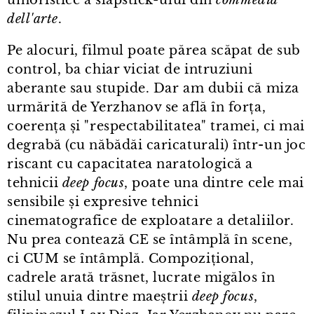
dell'arte
.
Pe alocuri, filmul poate părea scăpat de sub
control, ba chiar viciat de intruziuni
aberante sau stupide. Dar am dubii că miza
urmărită de Yerzhanov se află în forța,
coerența și "respectabilitatea" tramei, ci mai
degrabă (cu năbădăi caricaturali) într⁠-⁠un joc
riscant cu capacitatea naratologică a
tehnicii
deep focus
, poate una dintre cele mai
sensibile și expresive tehnici
cinematografice de exploatare a detaliilor.
Nu prea contează CE se întâmplă în scene,
ci CUM se întâmplă. Compozițional,
cadrele arată trăsnet, lucrate migălos în
stilul unuia dintre maeștrii
deep focus
,