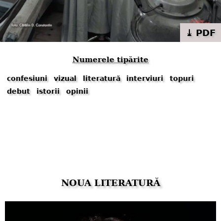
⤓ PDF
Numerele tipărite
confesiuni
vizual
literatură
interviuri
topuri
debut
istorii
opinii
NOUA LITERATURĂ