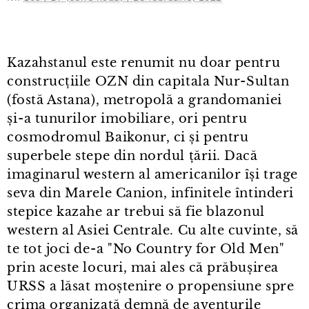
Kazahstanul este renumit nu doar pentru
construcțiile OZN din capitala Nur⁠-⁠Sultan
(fostă Astana), metropolă a grandomaniei
și⁠-⁠a tunurilor imobiliare, ori pentru
cosmodromul Baikonur, ci și pentru
superbele stepe din nordul țării. Dacă
imaginarul western al americanilor își trage
seva din Marele Canion, infinitele întinderi
stepice kazahe ar trebui să fie blazonul
western al Asiei Centrale. Cu alte cuvinte, să
te tot joci de⁠-⁠a "No Country for Old Men"
prin aceste locuri, mai ales că prăbușirea
URSS a lăsat moștenire o propensiune spre
crima organizată demnă de aventurile