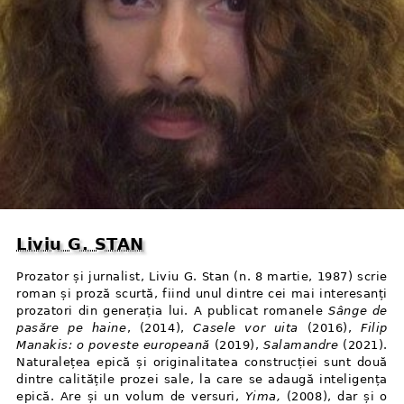
Liviu G. STAN
Prozator și jurnalist, Liviu G. Stan (n. 8 martie, 1987) scrie
roman și proză scurtă, fiind unul dintre cei mai interesanți
prozatori din generația lui. A publicat romanele
Sânge de
pasăre pe haine
, (2014),
Casele vor uita
(2016),
Filip
Manakis: o poveste europeană
(2019),
Salamandre
(2021).
Naturalețea epică și originalitatea construcției sunt două
dintre calitățile prozei sale, la care se adaugă inteligența
epică. Are și un volum de versuri,
Yima,
(2008), dar și o