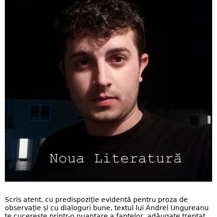
Scris atent, cu predispoziție evidentă pentru proza de
observație și cu dialoguri bune, textul lui Andrei Ungureanu
te cucerește printr-o nuanțare a faptelor, adăugate treptat,