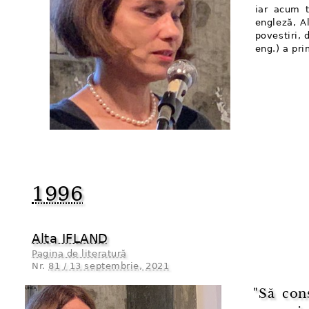
iar acum t
engleză, A
povestiri, 
eng.) a pr
1996
Alta IFLAND
Pagina de literatură
Nr.
81 / 13 septembrie, 2021
"Să con