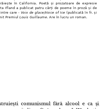
răiește în California. Poetă și prozatoare de expresie
lta Ifland a publicat patru cărți de poeme în proză și de
dintre care -
Voix de glace/Voice of Ice
(publicată în fr. și
imit Premiul
Louis Guillaume
. Are în lucru un roman.
struiești comunismul fără alcool e ca și