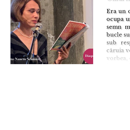
Era un o
ocupa un
semn ma
bucle su
sub res
căruia v
vorbea, 
loc rea
precum 
prin divi