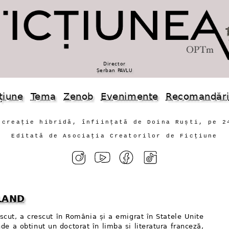
Director
Șerban PAVLU
țiune
Tema
Zenob
Evenimente
Recomandăr
 creație hibridă, înființată de Doina Ruști, pe 2
Editată de Asociația Creatorilor de Ficțiune
FLAND
ăscut, a crescut în România și a emigrat în Statele Unite
de a obținut un doctorat în limba și literatura franceză,