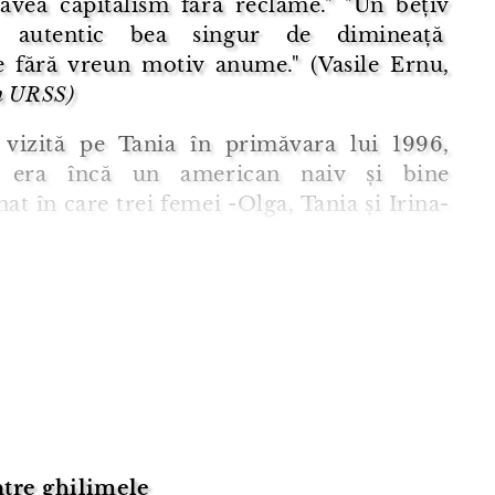
avea capitalism fără reclame." "Un bețiv
ic autentic bea singur de dimineață
 fără vreun motiv anume." (Vasile Ernu,
n URSS)
vizită pe Tania în primăvara lui 1996,
era încă un american naiv și bine
nat în care trei femei -Olga, Tania și Irina-
eseră mari speranțe. Serioja, ca orice
 rus cu oarecare experiență, era cam
în legătură cu intențiile (dubioase, fără
 ale p ...
tre ghilimele