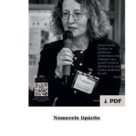
⤓ PDF
Numerele tipărite