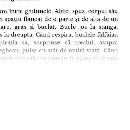
m între ghilimele. Altfel spus, corpul său
 spațiu flancat de o parte și de alta de un
re, gras și buclat. Bucle jos la stânga,
s la dreapta. Când respira, buclele fâlfâiau
pirația sa, surprinse că irealul, asupra
egheau, pulsa cu atât de multă viață. Când
cuvintele sale nu puteau fi legate de vreun
l, ci păreau să provină din ele însele,
un organism unicelular reproducându-se
ziune intracelula ...