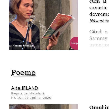
cum ai 
soviet
devreme
Născut î
Când o 
Sammy 
intențio
își pus
mascul
sceptic 
Poeme
îndoială)
Alta IFLAND
Pagina de literatură
Nr.
10 / 27 aprilie, 2020
Omul în