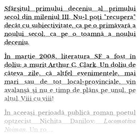
Sfârșitul primului deceniu al primului
secol din mileniul III. Nu-l poți "recupera"
decât cu subiectivitate, ca pe o primăvară a
noului secol, ca pe o toamnă a noului
deceniu.
În martie 2008, literatura SF a fost în
doliu: a murit Arthur C. Clark. Un doliu de
câteva zile, că altfel evenimentele, mai
mari sau de tot local-provinciale, vin
avalanșă și nu e timp de plâns pe unul, pe
altul. Viii cu viii!
În aceeași perioadă publică roman poetul
optzecist Nichita Danilov:
Locomotiva
Noiman
. Un ro ...