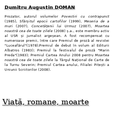
Dumitru Augustin DOMAN
Prozator, autorul volumelor
Povestiri cu contrapunct
(1985),
Sfârșitul epocii cartofilor
(1999),
Meseria de a
muri
(2007),
Concetățenii lui Urmuz
(2007),
Moartea
noastră cea de toate zilele
(2008) ș.a., este membru activ
al USR și jurnalist argeșean. A fost recompensat cu
numeroase premii, între care Premiul de proză al revistei
"Luceafărul"(1978);Premiul de debut în volum al Editurii
Albatros (1983); Premiul la festivalul de proză "Marin
Preda"(1983); Premiul Cartea Anului 2008 pentru
Moartea
noastră cea de toate zilele
la Târgul Național de Carte de
la Turnu Severin; Premiul Cartea anului, Filialei Pitești a
Uniunii Scriitorilor (2008).
Viață, romane, moarte