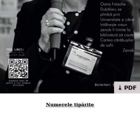
⤓ PDF
Numerele tipărite