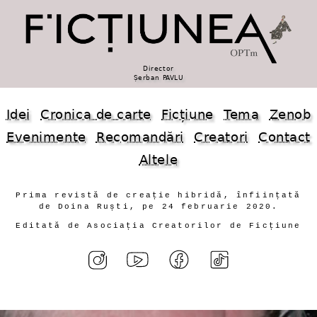
Director
Șerban PAVLU
Idei
Cronica de carte
Ficțiune
Tema
Zenob
Evenimente
Recomandări
Creatori
Contact
Altele
Prima revistă de creație hibridă, înființată
de Doina Ruști, pe 24 februarie 2020.
Editată de Asociația Creatorilor de Ficțiune