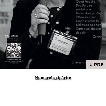
⤓ PDF
Numerele tipărite