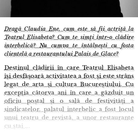
Dragă Claudia Ene, cum este să fii actriță la
Teatrul Elisabeta? Cum te simți într-o clădire
interbelică? Nu cumva te întâlnești cu fosta
clientelă a restaurantului Palais de Glace?
Destinul clădirii în care Teatrul Elisabeta
își desfășoară activitatea a fost și este strâns
legat de arta și cultura Bucureștiului. Cu
excepția câtorva ani în care a găzduit un
oficiu poștal și o sală de festivități a
sindicatelor, palatul interbelic a fost locul
unui teatru de revistă, a unor restaurante
cu ștai ...