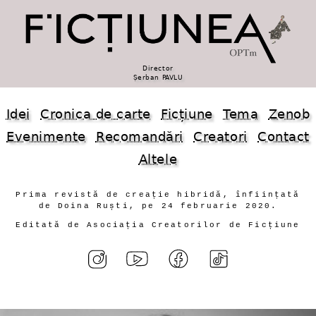
Director
Șerban PAVLU
Idei
Cronica de carte
Ficțiune
Tema
Zenob
Evenimente
Recomandări
Creatori
Contact
Altele
Prima revistă de creație hibridă, înființată
de Doina Ruști, pe 24 februarie 2020.
Editată de Asociația Creatorilor de Ficțiune