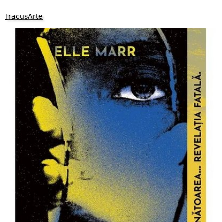
TracusArte