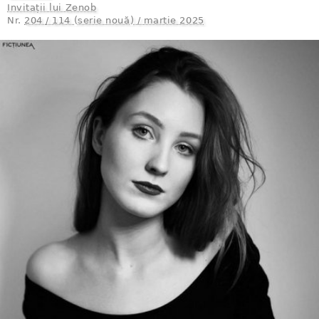
Invitații lui Zenob
Nr.
204 / 114 (serie nouă) / martie 2025