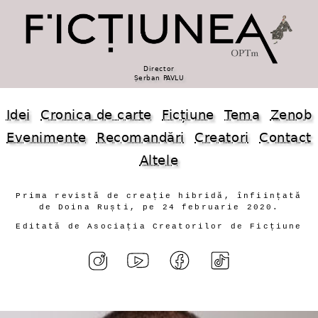
Director
Șerban PAVLU
Idei
Cronica de carte
Ficțiune
Tema
Zenob
Evenimente
Recomandări
Creatori
Contact
Altele
Prima revistă de creație hibridă, înființată
de Doina Ruști, pe 24 februarie 2020.
Editată de Asociația Creatorilor de Ficțiune