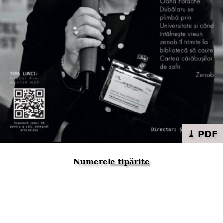
⤓ PDF
Numerele tipărite