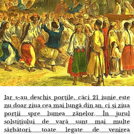
Iar s-au deschis porțile, căci 21 iunie este
nu doar ziua cea mai lungă din an, ci și ziua
porții spre lumea zânelor. În jurul
solstițiului de vară sunt mai multe
sărbători, toate legate de venirea