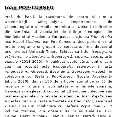
Ioan POP-CURȘEU
Prof. dr. habil. la Facultatea de Teatru și Film a
Universității Babeș-Bolyai, Departamentul de
Cinematografie și Media, membru al Uniunii Scriitorilor
din România, al Asociației de Științe Etnologice din
România și al Academia Europaea, secțiunea
Film, Media
and Visual Studies
, Ioan Pop Curșeu a făcut parte din mai
multe programe și grupuri de cercetare, fiind directorul
unui proiect Uefiscdi Tinere Echipe, cu titlul
Iconografia
vrăjitoriei, o abordare antropologică: cinema, teatru, arte
vizuale
(2018-2020). A publicat șapte cărți, dintre care
cea mai recentă este
Iconografia vrăjitoriei în arta
religioasă românească. Eseu de antropologie vizuală
(în
colaborare cu Ștefana Pop-Curșeu; Școala Ardeleană-
Eikon, 2020), dar și 150 de articole științifice și 50 de
recenzii – în țară și străinătate – în limbile română,
franceză și engleză. A coordonat 12 volume colective sau
numere speciale din reviste academice. Ioan Pop-Curșeu
a desfășurat și o vastă activitate de traducător, semnând
– singur sau în colaborare cu Ștefana Pop-Curșeu – 12
volume traduse, din operele lui Gilles Deleuze, L.-F.
Céline, Henri Michaux, Jean Cuisenier, Patrick Deville,