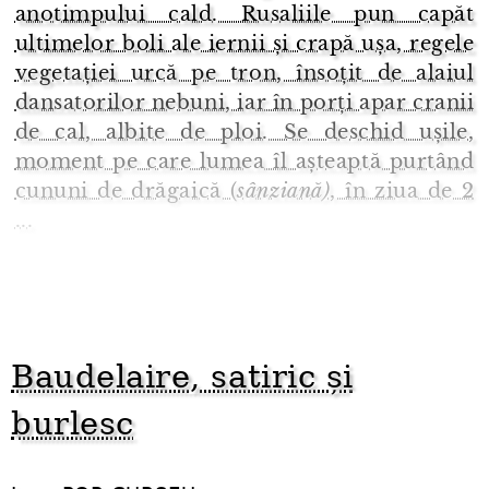
anotimpului cald. Rusaliile pun capăt
ultimelor boli ale iernii și crapă ușa, regele
vegetației urcă pe tron, însoțit de alaiul
dansatorilor nebuni, iar în porți apar cranii
de cal, albite de ploi. Se deschid ușile,
moment pe care lumea îl așteaptă purtând
cununi de drăgaică (
sânziană)
, în ziua de 2
...
Baudelaire, satiric și
burlesc