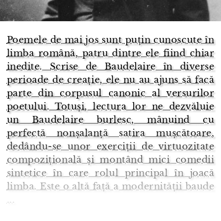
Poemele de mai jos sunt puțin cunoscute în
limba română, patru dintre ele fiind chiar
inedite. Scrise de Baudelaire în diverse
perioade de creație, ele nu au ajuns să facă
parte din corpusul canonic al versurilor
poetului. Totuși, lectura lor ne dezvăluie
un Baudelaire burlesc, mânuind cu
perfectă nonșalanță satira mușcătoare,
dedându-se unor exerciții de virtuozitate
compozițională și montând mici comedii
sintetice în care rolul principal în joacă
limba. Este o altă față a modernității baude
...