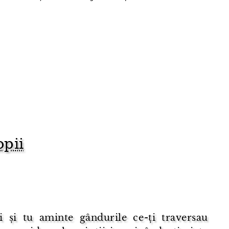
opii
ci și tu aminte gândurile ce-ți traversau