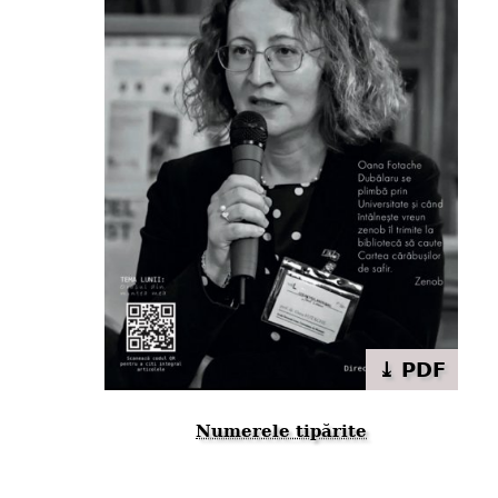
⤓ PDF
Numerele tipărite