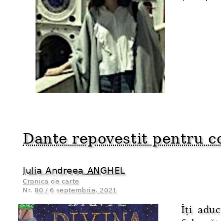
Dante repovestit pentru c
Iulia Andreea ANGHEL
Cronica de carte
Nr.
80 / 6 septembrie, 2021
Îți adu