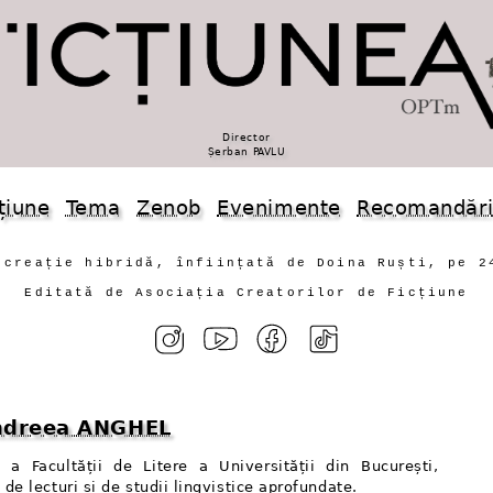
Director
Șerban PAVLU
țiune
Tema
Zenob
Evenimente
Recomandăr
 creație hibridă, înființată de Doina Ruști, pe 2
Editată de Asociația Creatorilor de Ficțiune
Andreea ANGHEL
 a Facultății de Litere a Universității din București,
de lecturi și de studii lingvistice aprofundate.