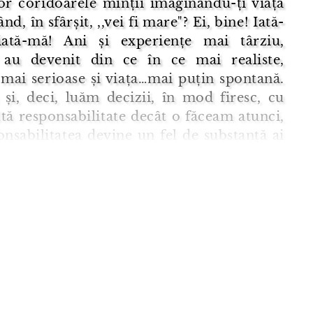
or coridoarele minții imaginându-ți viața
nd, în sfârșit, ,,vei fi mare"? Ei, bine! Iată-
iată-mă! Ani și experiențe mai târziu,
e au devenit din ce în ce mai realiste,
 mai serioase și viața…mai puțin spontană.
și, deci, luăm decizii, în mod firesc, cu
ă responsabilitate decât o făceam atunci,
onsabilitatea devine un fel de substanță ai
pori se răspândesc aproape peste tot.