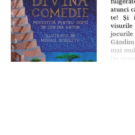
fulgerăt
atunci câ
te! Și 
visuril
jocurile
Gândim 
mai mult
iar resp
cărei va
Ch ...